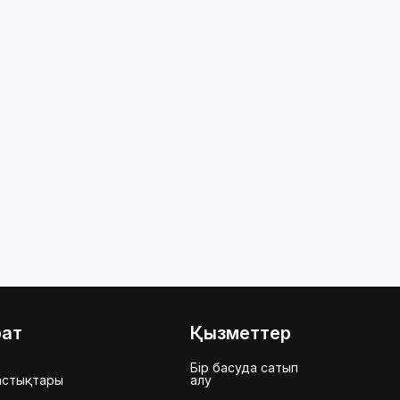
рат
Қызметтер
Бір басуда сатып
астықтары
алу