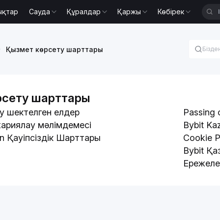
ықтар
Сауда
Құралдар
Қаржы
Көбірек
Қызмет көрсету шарттары
рсету шарттары
у шектелген елдер
Passing 
жариялау мәлімдемесі
Bybit Ka
an Қауіпсіздік Шарттары
Cookie P
Bybit Қ
Ережеле