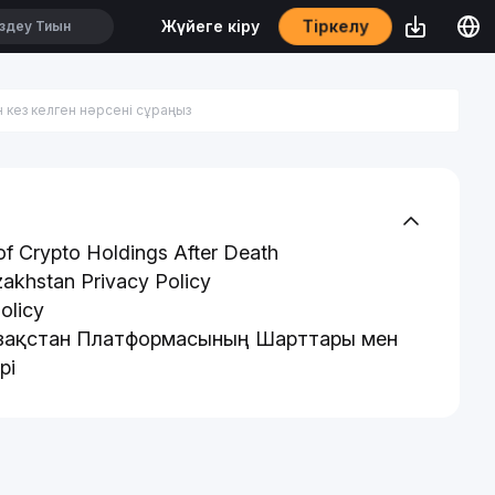
Тіркелу
Жүйеге кіру
of Crypto Holdings After Death
zakhstan Privacy Policy
olicy
азақстан Платформасының Шарттары мен
рі