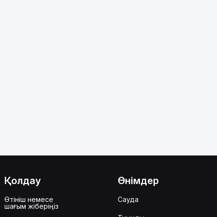
Қолдау
Өнімдер
Өтініш немесе
Сауда
шағым жіберіңіз