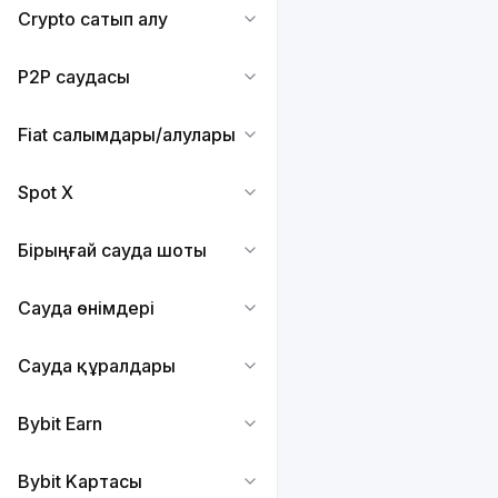
Crypto сатып алу
P2P саудасы
Fiat салымдары/алулары
Spot X
Бірыңғай сауда шоты
Сауда өнімдері
Сауда құралдары
Bybit Earn
Bybit Kартасы