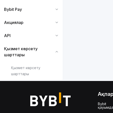
Bybit Pay
Акциялар
API
Қызмет көрсету
шарттары
Қызмет көрсету
шарттары
Ақпа
Bybit
қауымд