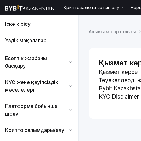
Криптовалюта сатып алу
Нар
Іске кірісу
Анықтама орталығы
Үздік мақалалар
Есептік жазбаны
Қызмет кө
басқару
Қызмет көрсет
Тәуекелдерді 
KYC және қауіпсіздік
Bybit Kazakhst
мәселелері
KYC Disclaimer
Платформа бойынша
шолу
Крипто салымдары/алу