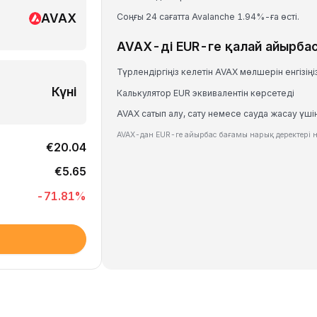
AVAX
Соңғы 24 сағатта Avalanche 1.94%-ға өсті.
AVAX-ді EUR-ге қалай айырба
Түрлендіргіңіз келетін AVAX мөлшерін енгізіңі
Күні
Калькулятор EUR эквивалентін көрсетеді
AVAX сатып алу, сату немесе сауда жасау үшін
AVAX-дан EUR-ге айырбас бағамы нарық деректері н
€20.04
€5.65
-71.81
%