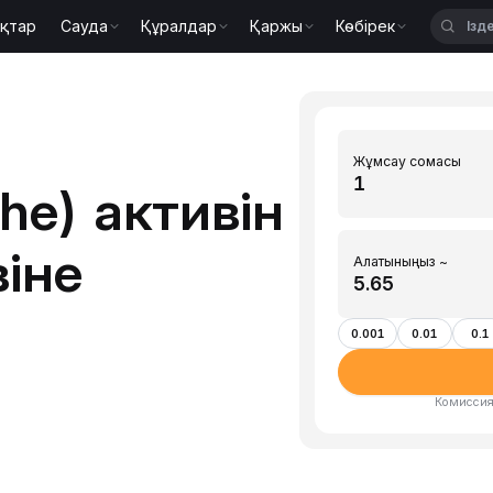
қтар
Сауда
Құралдар
Қаржы
Көбірек
Жұмсау сомасы
he) активін
іне
Алатыныңыз ~
0.001
0.01
0.1
Комиссия