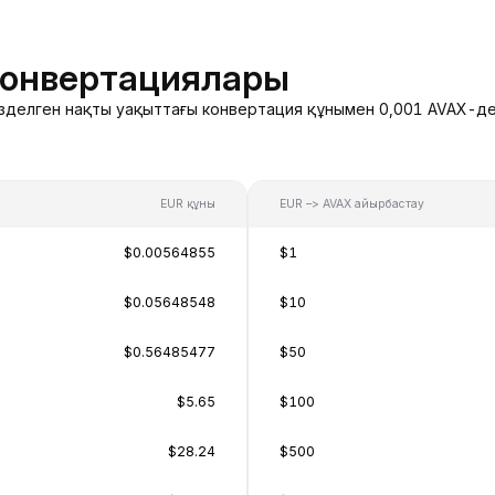
конвертациялары
гізделген нақты уақыттағы конвертация құнымен 0,001 AVAX-де
EUR құны
EUR –> AVAX айырбастау
$0.00564855
$1
$0.05648548
$10
$0.56485477
$50
$5.65
$100
$28.24
$500