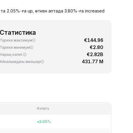
та 2.05%-ға up, өткен аптада 3.80%-ға increased
Статистика
€144.96
Тарихи максимум
€2.80
Тарихи минимум
€2.82B
Нарық капит.
431.77 M
Айналымдағы мөлшер
Өзгерту
+2.05%