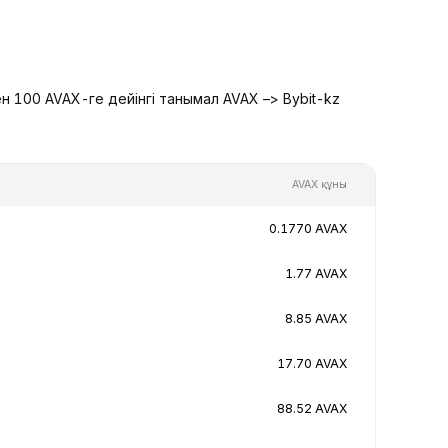
н 100 AVAX-ге дейінгі танымал AVAX –> Bybit-kz
AVAX құны
0.1770 AVAX
1.77 AVAX
8.85 AVAX
17.70 AVAX
88.52 AVAX