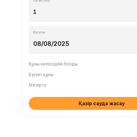
Сатып алу
Қосулы
Құны келесідей болды
Бүгінгі құны
Өзгерту
Қазір сауда жасау