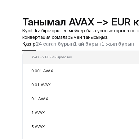
Танымал AVAX –> EUR 
Bybit-kz біріктірілген мейкер баға ұсыныстарына не
конвертация сомаларымен танысыңыз.
Қазір
24 сағат бұрын
1 ай бұрын
1 жыл бұрын
AVAX –> EUR айырбастау
0.001 AVAX
0.01 AVAX
0.1 AVAX
1 AVAX
5 AVAX