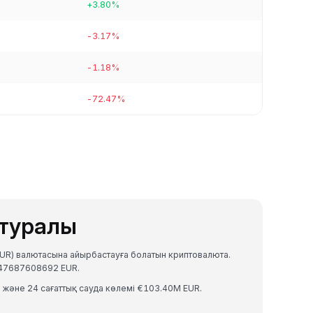
+3.80%
-3.17%
-1.18%
-72.47%
 туралы
UR) валютасына айырбастауға болатын криптовалюта.
547687608692 EUR.
 және 24 сағаттық сауда көлемі €103.40M EUR.