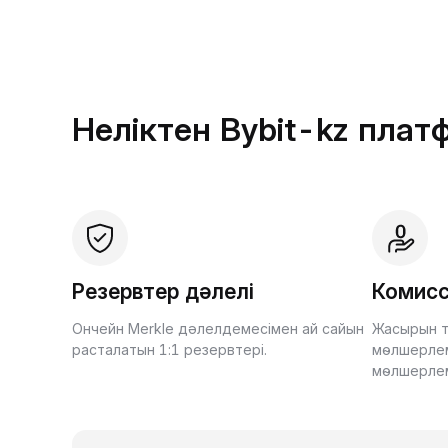
Неліктен Bybit-kz пла
Резервтер дәлелі
Комисс
Ончейн Merkle дәлелдемесімен ай сайын
Жасырын т
расталатын 1:1 резервтері.
мөлшерлем
мөлшерле