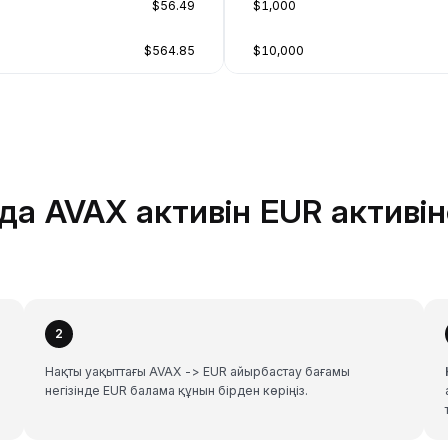
$56.49
$1,000
$564.85
$10,000
да AVAX активін EUR активі
2
Нақты уақыттағы AVAX -> EUR айырбастау бағамы
негізінде EUR балама құнын бірден көріңіз.