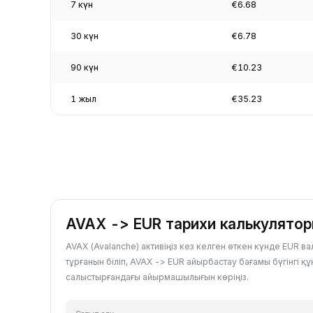
7 күн
€6.68
30 күн
€6.78
90 күн
€10.23
1 жыл
€35.23
AVAX -> EUR тарихи калькулято
AVAX (Avalanche) активіңіз кез келген өткен күнде EUR 
тұрғанын біліп, AVAX -> EUR айырбастау бағамы бүгінгі қ
салыстырғандағы айырмашылығын көріңіз.