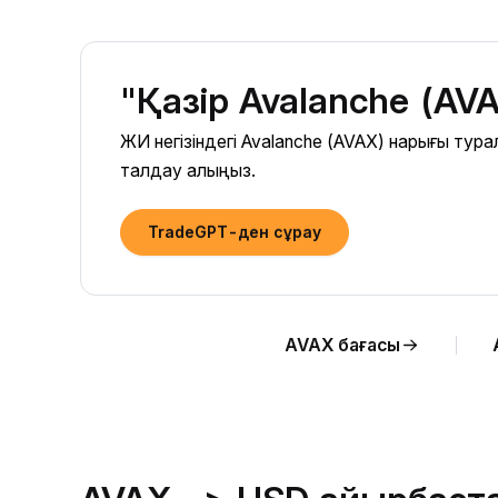
"Қазір Avalanche (AV
ЖИ негізіндегі Avalanche (AVAX) нарығы ту
талдау алыңыз.
TradeGPT-ден сұрау
AVAX бағасы