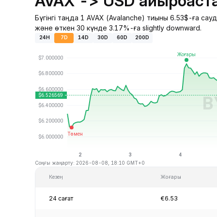
AVAX -> USD айырбаста
Бүгінгі таңда 1 AVAX (Avalanche) тиыны 6.53$-ға са
және өткен 30 күнде 3.17%-ға slightly downward.
24H
7D
14D
30D
60D
200D
Соңғы жаңарту: 2026-08-08, 18:10 GMT+0
Кезең
Жоғары
24 сағат
€6.53