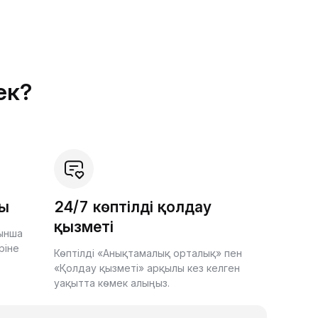
ек?
шы
24/7 көптілді қолдау
қызметі
йынша
ріне
Көптілді «Анықтамалық орталық» пен
«Қолдау қызметі» арқылы кез келген
уақытта көмек алыңыз.