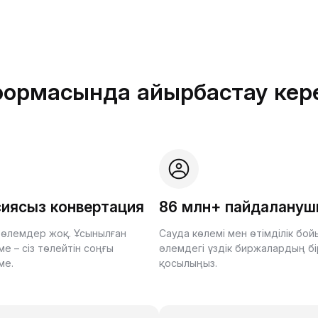
тформасында айырбастау кер
иясыз конвертация
86 млн+ пайдалану
өлемдер жоқ. Ұсынылған
Сауда көлемі мен өтімділік бо
е – сіз төлейтін соңғы
әлемдегі үздік биржалардың бі
ме.
қосылыңыз.