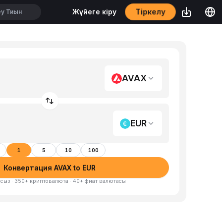
Тіркелу
Жүйеге кіру
AVAX
EUR
1
5
10
100
Конвертация AVAX to EUR
сыз · 350+ криптовалюта · 40+ фиат валютасы