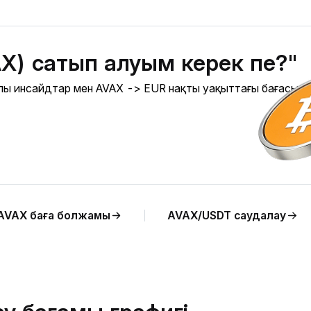
AX) сатып алуым керек пе?"
ралы инсайдтар мен AVAX -> EUR нақты уақыттағы бағасына
AVAX баға болжамы
AVAX/USDT саудалау