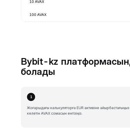
10 AVAX
100 AVAX
Bybit-kz платформасын
болады
1
Жоғарыдағы калькуляторға EUR активіне айырбастағыңыз
келетін AVAX сомасын енгізіңіз.