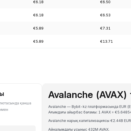
€6.18
€6.50
€6.18
€6.53
€5.89
€7.31
€5.89
€13.71
Avalanche (AVAX)
ры
валютасында қанша
Avalanche — Bybit-kz платформасында EUR (E
ұнмен
Ағымдағы айырбас бағамы: 1 AVAX = €5.648
Avalanche нарық капитализациясы €2.44B EUR
Айналымдағы ұсыныс 432M AVAX.