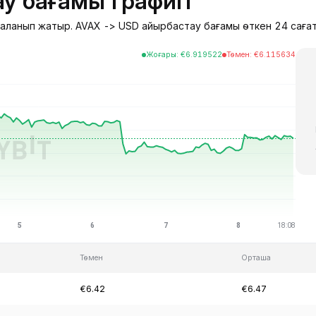
у бағамы графигі
удаланып жатыр. AVAX -> USD айырбастау бағамы өткен 24 сағат
Жоғары
:
€
6.919522
Төмен
:
€
6.115634
Төмен
Орташа
€6.42
€6.47