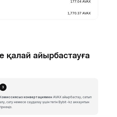
177.04 AVAX
1,770.37 AVAX
не қалай айырбастауға
3
Комиссиясыз конвертациямен
AVAX айырбастау, сатып
алу, сату немесе саудалау үшін тегін Bybit-kz аккаунтын
тіркеңіз.