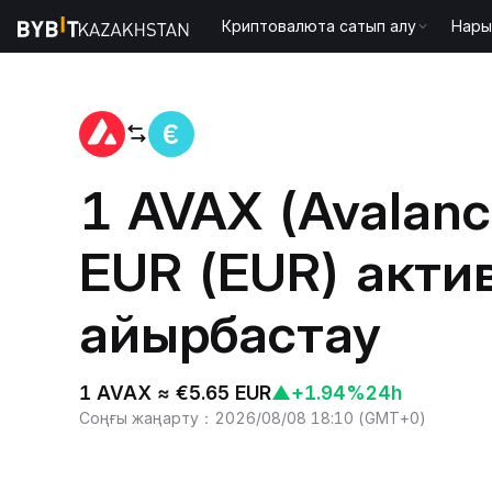
Криптовалюта сатып алу
Нары
Басты бет
AVAX to EUR
1 AVAX (Avalanc
EUR (EUR) актив
айырбастау
1 AVAX ≈ €5.65 EUR
▲
+1.94%
24h
Соңғы жаңарту
：
2026/08/08 18:10
(
GMT+0
)