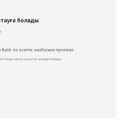
стауға болады
з
 Bybit-kz есептік жазбасына тіркеліңіз
егізінде нақты уақытта жаңартылады.