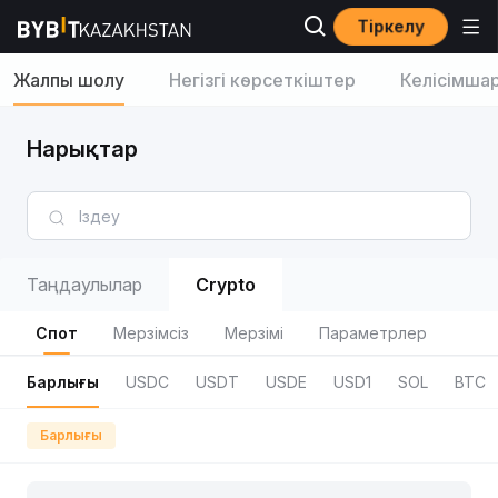
Тіркелу
Жалпы шолу
Негізгі көрсеткіштер
Келісімша
Нарықтар
Таңдаулылар
Crypto
Спот
Мерзімсіз
Мерзімі
Параметрлер
Барлығы
USDC
USDT
USDE
USD1
SOL
BTC
Барлығы