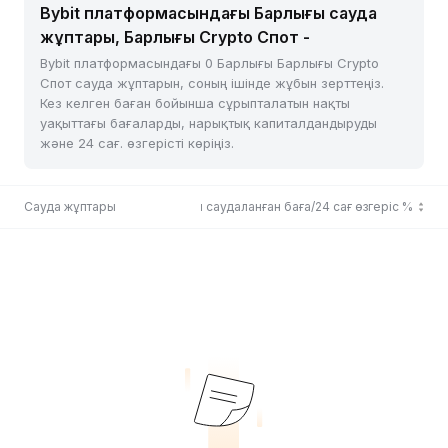
Bybit платформасындағы Барлығы сауда
жұптары, Барлығы Crypto Спот -
Bybit платформасындағы 0 Барлығы Барлығы Crypto
Спот сауда жұптарын, соның ішінде жұбын зерттеңіз.
Кез келген баған бойынша сұрыпталатын нақты
уақыттағы бағаларды, нарықтық капиталдандыруды
және 24 сағ. өзгерісті көріңіз.
Сауда жұптары
Соңғы саудаланған баға/24 сағ өзгеріс %