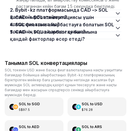
растағаннан кейін бағам 15 секундқа бекітіледі.
2. Bybit-kz платформасында CAD –> SOL
қалай айырбастаймын?
3. CAD –> SOL конвертациясы үшін
комиссия алына ма?
4. SOL фиатына айырбастауға болатын SOL
токенінің ең аз сомасы қанша?
5. CAD –> SOL айырбастау бағамына
қандай факторлар әсер етеді?
Танымал SOL конвертациялары
SOL токенін USD және басқа фиат валюталарына нақты уақыттағы
бағамдар бойынша айырбастаңыз. Bybit-kz платформасының
біріктірілген мейкер баға ұсыныстары негізінде жасалған бұл
мүмкіндік SOL активіңіздің қазіргі құнын тексеруге және нақты
бағамдар мен жасырын спрэдтерсіз сенімді айырбастауға
мүмкіндік береді.
SOL
to
SGD
SOL
to
USD
S$97.5
$76.28
SOL
to
AED
SOL
to
ARS