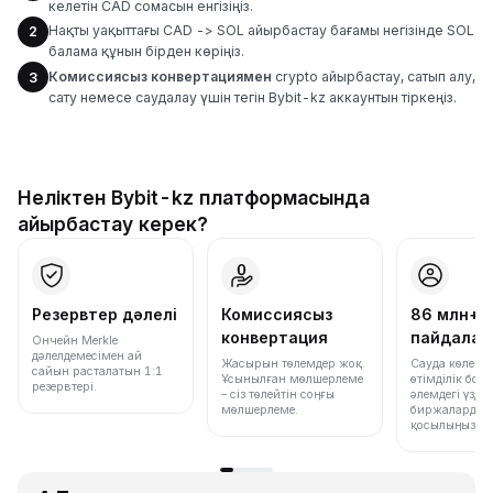
келетін CAD сомасын енгізіңіз.
Нақты уақыттағы CAD -> SOL айырбастау бағамы негізінде SOL
2
балама құнын бірден көріңіз.
Комиссиясыз конвертациямен
crypto айырбастау, сатып алу,
3
сату немесе саудалау үшін тегін Bybit-kz аккаунтын тіркеңіз.
Неліктен Bybit-kz платформасында
айырбастау керек?
Резервтер дәлелі
Комиссиясыз
86 млн+
конвертация
пайдала
Ончейн Merkle
дәлелдемесімен ай
Жасырын төлемдер жоқ.
Сауда көлемі
сайын расталатын 1:1
Ұсынылған мөлшерлеме
өтімділік бо
резервтері.
– сіз төлейтін соңғы
әлемдегі үздік
мөлшерлеме.
биржалардың 
қосылыңыз.