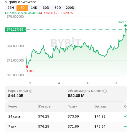
slightly downward.
24H
7D
14D
30D
60D
200D
Жоғары
:
$
76.454834
Төмен
:
$
71.162975
Соңғы жаңарту: 2026-08-08, 16:26 GMT+0
Тарихи максимум
Тарихи минимум
$293.31
$0.500801
Нарық капит.
Айналымдағы мөлшер
$44.40B
582.05 M
Кезең
Жоғары
Төмен
Орташа
Өзге
24 сағат
$76.25
$73.59
$74.92
+3.1
7 күн
$76.25
$71.89
$73.64
+4.8