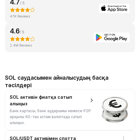
4.7
/ 5
47K Reviews
4.6
/ 5
1.4M Reviews
SOL саудасымен айналысудың басқа
тәсілдері
SOL активін фиатқа сатып
алыңыз
Банк картасы, банк аударымы немесе P2P
арқылы 60-тан астам валютада сатып
алыңыз.
SOL/USDT активімен спотта