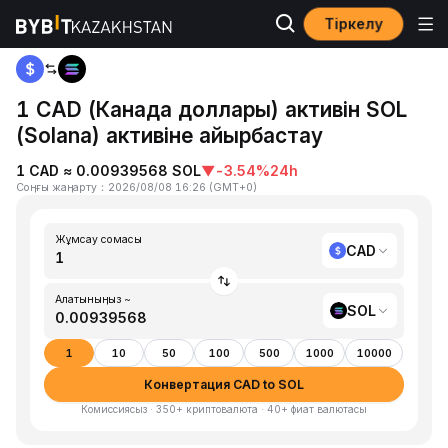
Тіркелу
Басты бет
CAD to SOL
1 CAD (Канада доллары) активін SOL
(Solana) активіне айырбастау
1 CAD ≈ 0.00939568 SOL
▼
-3.54%
24h
Соңғы жаңарту
：
2026/08/08 16:26
(
GMT+0
)
Жұмсау сомасы
CAD
Алатыныңыз ~
SOL
1
10
50
100
500
1000
10000
Конвертация CAD to SOL
Комиссиясыз · 350+ криптовалюта · 40+ фиат валютасы