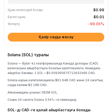
$0.99
Құны келесідей болды
$0.01
Бүгінгі құны
-99.05
%
Өзгерту
Қазір сауда жасау
Solana (SOL) туралы
Solana — Bybit-kz платформасында Канада доллары (CAD)
валютасына айырбастауға болатын криптовалюта. Ағымдағы
айырбас бағамы: 1 SOL = $0.009395675712932466 CAD.
Solana нарық капитализациясы $61.94B CAD және 24 сағаттық
сауда көлемі $2.16B CAD.
Айналымдағы ұсыныс 582M SOL.
Соңғы 24 сағатта Solana 3.54%-ға төмендеді.
SOL-ді CAD-ге қалай айырбастауға болады