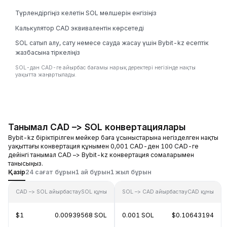
Түрлендіргіңіз келетін SOL мөлшерін енгізіңіз
Калькулятор CAD эквивалентін көрсетеді
SOL сатып алу, сату немесе сауда жасау үшін Bybit-kz есептік
жазбасына тіркеліңіз
SOL-дан CAD-ге айырбас бағамы нарық деректері негізінде нақты
уақытта жаңартылады.
Танымал CAD –> SOL конвертациялары
Bybit-kz біріктірілген мейкер баға ұсыныстарына негізделген нақты
уақыттағы конвертация құнымен 0,001 CAD-ден 100 CAD-ге
дейінгі танымал CAD –> Bybit-kz конвертация сомаларымен
танысыңыз.
Қазір
24 сағат бұрын
1 ай бұрын
1 жыл бұрын
CAD –> SOL айырбастау
SOL құны
SOL –> CAD айырбастау
CAD құны
$1
0.00939568 SOL
0.001 SOL
$0.10643194