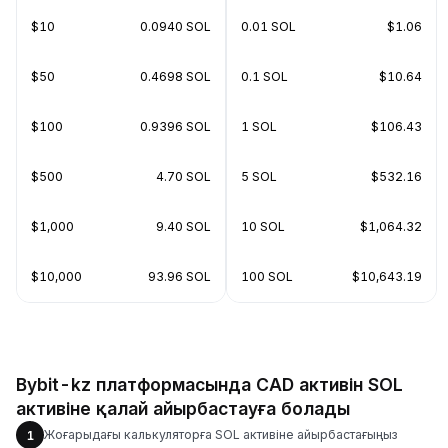
$10
0.0940 SOL
0.01 SOL
$1.06
$50
0.4698 SOL
0.1 SOL
$10.64
$100
0.9396 SOL
1 SOL
$106.43
$500
4.70 SOL
5 SOL
$532.16
$1,000
9.40 SOL
10 SOL
$1,064.32
$10,000
93.96 SOL
100 SOL
$10,643.19
Bybit-kz платформасында CAD активін SOL
активіне қалай айырбастауға болады
Жоғарыдағы калькуляторға SOL активіне айырбастағыңыз
1