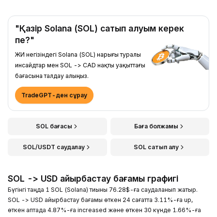
"Қазір Solana (SOL) сатып алуым керек
пе?"
ЖИ негізіндегі Solana (SOL) нарығы туралы
инсайдтар мен SOL -> CAD нақты уақыттағы
бағасына талдау алыңыз.
TradeGPT-ден сұрау
SOL бағасы
Баға болжамы
SOL/USDT саудалау
SOL сатып алу
SOL -> USD айырбастау бағамы графигі
Бүгінгі таңда 1 SOL (Solana) тиыны 76.28$-ға саудаланып жатыр.
SOL -> USD айырбастау бағамы өткен 24 сағатта 3.11%-ға up,
өткен аптада 4.87%-ға increased және өткен 30 күнде 1.66%-ға