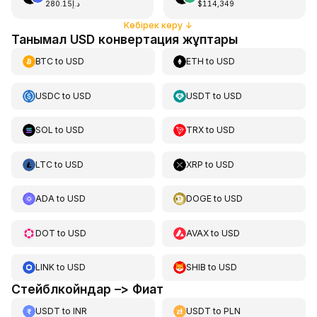
د.إ280.15
$114,349
Көбірек көру
↓
Танымал USD конвертация жұптары
BTC
to
USD
ETH
to
USD
USDC
to
USD
USDT
to
USD
SOL
to
USD
TRX
to
USD
LTC
to
USD
XRP
to
USD
ADA
to
USD
DOGE
to
USD
DOT
to
USD
AVAX
to
USD
LINK
to
USD
SHIB
to
USD
Стейблкойндар –> Фиат
USDT
to
INR
USDT
to
PLN