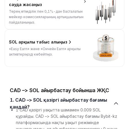
сауда жасаңыз
Терең өтімділік пен 0,1%-дан басталатын
мейкер комиссияларының артықшылығын
пайдаланыңыз.
SOL арқылы табыс алыңыз
«Easy Earn» және «Ончейн Earn» арқылы
активтеріңізді көбейтіңіз.
CAD –> SOL айырбастау бойынша ЖҚС
1. CAD –> SOL қазіргі айырбастау бағамы
қандай?
1 CAD қазіргі уақытта шамамен 0.009 SOL
құрайды. CAD –> SOL айырбастау бағамы Bybit-kz
платформасында нақты уақыт режімінде
жаңартылады, ал айырбастау комиссиясы 0 және