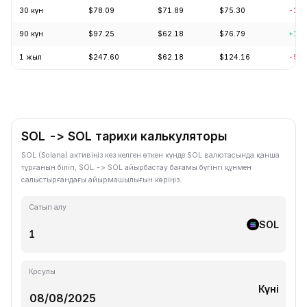
30 күн
$78.09
$71.89
$75.30
-1.6
90 күн
$97.25
$62.18
$76.79
+18.
1 жыл
$247.60
$62.18
$124.16
-56.
SOL -> SOL тарихи калькуляторы
SOL (Solana) активіңіз кез келген өткен күнде SOL валютасында қанша
тұрғанын біліп, SOL -> SOL айырбастау бағамы бүгінгі құнмен
салыстырғандағы айырмашылығын көріңіз.
Сатып алу
SOL
Қосулы
Күні