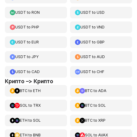
USDT
to
RON
USDT
to
USD
USDT
to
PHP
USDT
to
VND
USDT
to
EUR
USDT
to
GBP
USDT
to
JPY
USDT
to
AUD
USDT
to
CAD
USDT
to
CHF
Крипто –> Крипто
BTC
to
ETH
BTC
to
ADA
SOL
to
TRX
BTC
to
SOL
ETH
to
SOL
BTC
to
XRP
ETH
to
BNB
SOL
to
AVAX