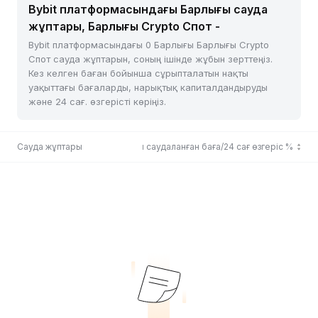
Bybit платформасындағы Барлығы сауда
жұптары, Барлығы Crypto Спот -
Bybit платформасындағы 0 Барлығы Барлығы Crypto
Спот сауда жұптарын, соның ішінде жұбын зерттеңіз.
Кез келген баған бойынша сұрыпталатын нақты
уақыттағы бағаларды, нарықтық капиталдандыруды
және 24 сағ. өзгерісті көріңіз.
Сауда жұптары
Соңғы саудаланған баға/24 сағ өзгеріс %