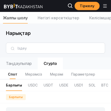
Тіркелу
Жалпы шолу
Негізгі көрсеткіштер
Келісімша
Нарықтар
Таңдаулылар
Crypto
Спот
Мерзімсіз
Мерзімі
Параметрлер
Барлығы
USDC
USDT
USDE
USD1
SOL
BTC
Барлығы