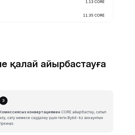
1.13 CORE
11.35 CORE
не қалай айырбастауға
3
Комиссиясыз конвертациямен
CORE айырбастау, сатып
алу, сату немесе саудалау үшін тегін Bybit-kz аккаунтын
тіркеңіз.