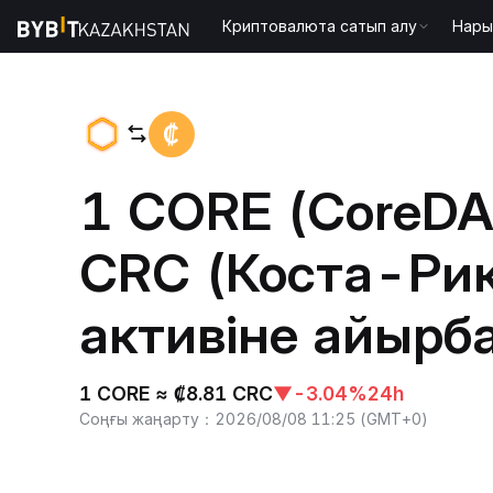
Криптовалюта сатып алу
Нары
Басты бет
CORE to CRC
1 CORE (CoreDA
CRC (Коста-Рик
активіне айырб
1 CORE ≈ ₡8.81 CRC
▼
-3.04%
24h
Соңғы жаңарту
：
2026/08/08 11:25
(
GMT+0
)