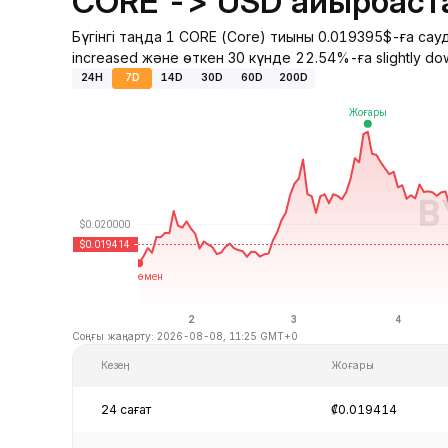
CORE -> USD айырбаста
Бүгінгі таңда 1 CORE (Core) тиыны 0.019395$-ға са
increased және өткен 30 күнде 22.54%-ға slightly do
24H
7D
14D
30D
60D
200D
Соңғы жаңарту: 2026-08-08, 11:25 GMT+0
Кезең
Жоғары
24 сағат
₡0.019414