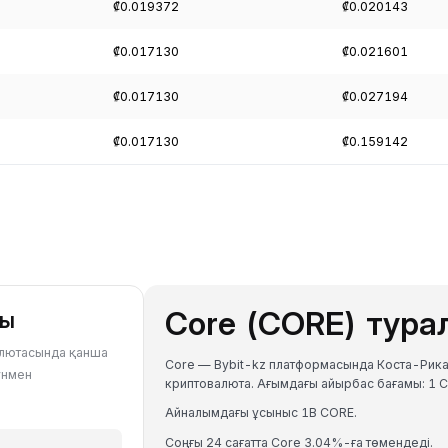
₡0.019372
₡0.020143
₡0.017130
₡0.021601
₡0.017130
₡0.027194
₡0.017130
₡0.159142
Core (CORE) тура
ры
валютасында қанша
Core — Bybit-kz платформасында Коста-Рика
ұнмен
криптовалюта. Ағымдағы айырбас бағамы: 1
Айналымдағы ұсыныс 1B CORE.
Соңғы 24 сағатта Core 3.04%-ға төмендеді.