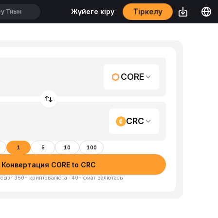
Тіркелу
Жүйеге кіру
CORE
CRC
1
5
10
100
Конвертация CORE to CRC
сыз · 350+ криптовалюта · 40+ фиат валютасы