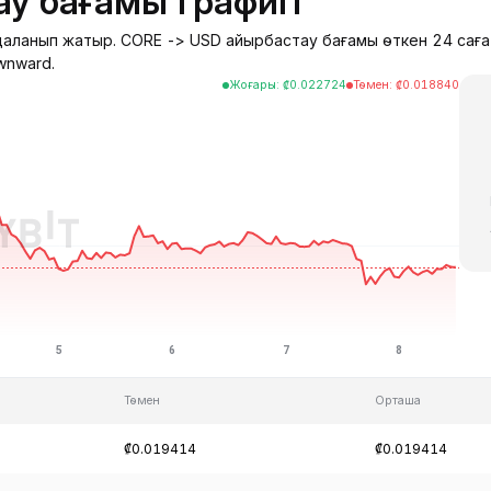
у бағамы графигі
удаланып жатыр. CORE -> USD айырбастау бағамы өткен 24 сағ
wnward.
Жоғары
:
₡
0.022724
Төмен
:
₡
0.018840
Төмен
Орташа
₡0.019414
₡0.019414