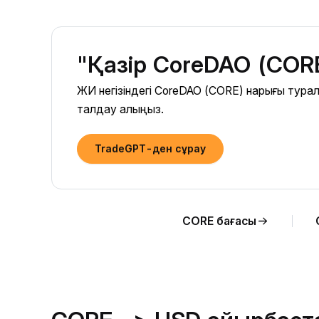
"Қазір CoreDAO (COR
ЖИ негізіндегі CoreDAO (CORE) нарығы тур
талдау алыңыз.
TradeGPT-ден сұрау
CORE бағасы