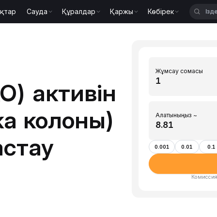
қтар
Сауда
Құралдар
Қаржы
Көбірек
Жұмсау сомасы
O) активін
а колоны)
Алатыныңыз ~
астау
0.001
0.01
0.1
Комиссия