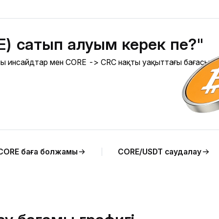
E) сатып алуым керек пе?"
алы инсайдтар мен CORE -> CRC нақты уақыттағы бағасына
CORE баға болжамы
CORE/USDT саудалау