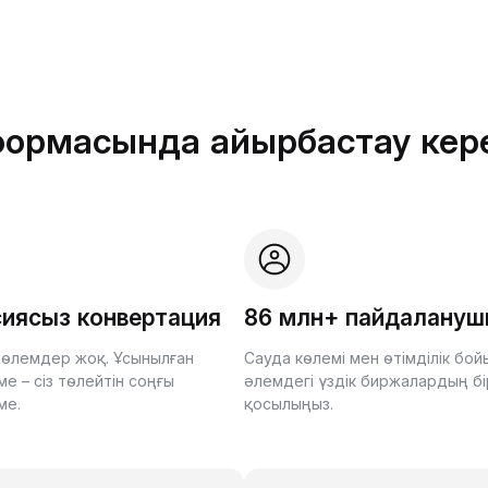
тформасында айырбастау кер
иясыз конвертация
86 млн+ пайдалану
өлемдер жоқ. Ұсынылған
Сауда көлемі мен өтімділік бо
е – сіз төлейтін соңғы
әлемдегі үздік биржалардың бі
ме.
қосылыңыз.