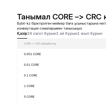
Танымал CORE –> CRC 
Bybit-kz біріктірілген мейкер баға ұсыныстарына н
конвертация сомаларымен танысыңыз.
Қазір
24 сағат бұрын
1 ай бұрын
1 жыл бұрын
CORE –> CRC айырбастау
0.001 CORE
0.01 CORE
0.1 CORE
1 CORE
5 CORE