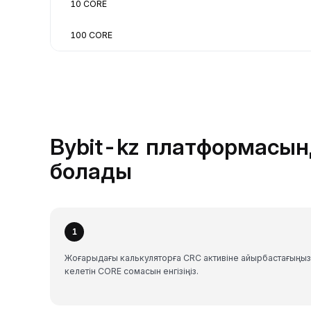
10 CORE
100 CORE
Bybit-kz платформасын
болады
1
Жоғарыдағы калькуляторға CRC активіне айырбастағыңыз
келетін CORE сомасын енгізіңіз.