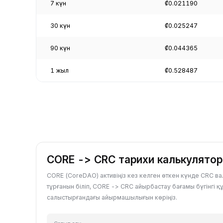
7 күн
₡0.021190
30 күн
₡0.025247
90 күн
₡0.044365
1 жыл
₡0.528487
CORE -> CRC тарихи калькулято
CORE (CoreDAO) активіңіз кез келген өткен күнде CRC 
тұрғанын біліп, CORE -> CRC айырбастау бағамы бүгінгі қ
салыстырғандағы айырмашылығын көріңіз.