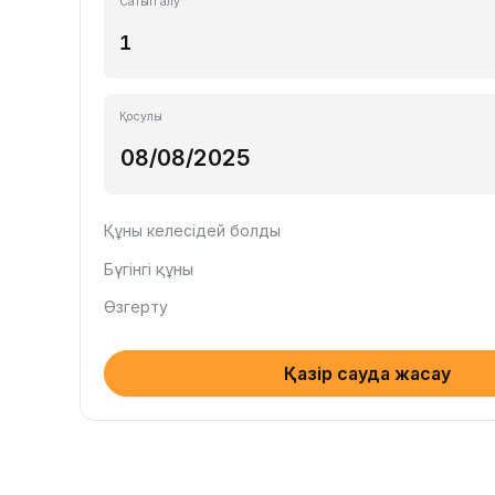
Сатып алу
Қосулы
Құны келесідей болды
Бүгінгі құны
Өзгерту
Қазір сауда жасау