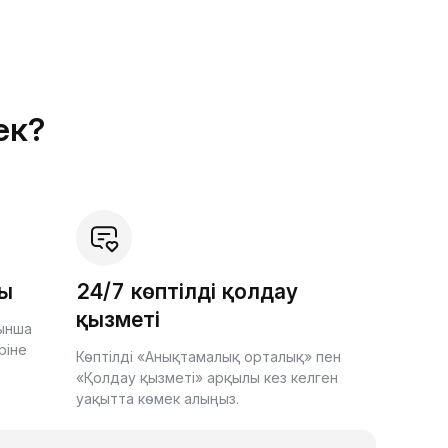
ек?
шы
24/7 көптілді қолдау
қызметі
йынша
ріне
Көптілді «Анықтамалық орталық» пен
«Қолдау қызметі» арқылы кез келген
уақытта көмек алыңыз.