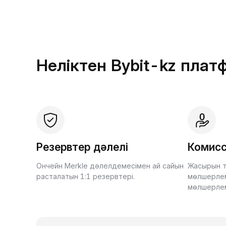
Неліктен Bybit-kz пла
Резервтер дәлелі
Комисс
Ончейн Merkle дәлелдемесімен ай сайын
Жасырын т
расталатын 1:1 резервтері.
мөлшерлем
мөлшерле