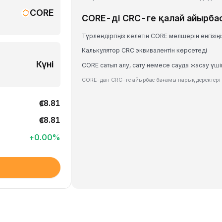
CORE
CORE-ді CRC-ге қалай айырба
Түрлендіргіңіз келетін CORE мөлшерін енгізіңі
Калькулятор CRC эквивалентін көрсетеді
Күні
CORE сатып алу, сату немесе сауда жасау үшін
CORE-дан CRC-ге айырбас бағамы нарық деректері н
₡8.81
₡8.81
+
0.00
%