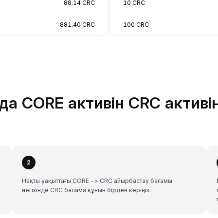
88.14 CRC
10 CRC
881.40 CRC
100 CRC
да CORE активін CRC активі
2
Нақты уақыттағы CORE -> CRC айырбастау бағамы
негізінде CRC балама құнын бірден көріңіз.