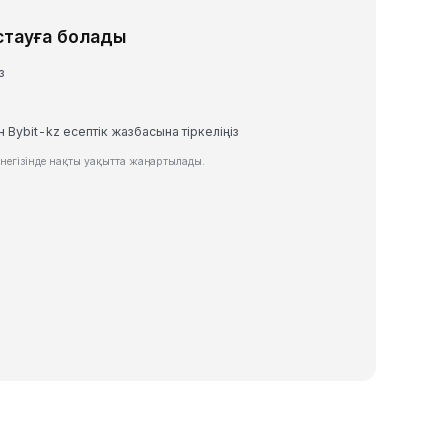
стауға болады
з
 Bybit-kz есептік жазбасына тіркеліңіз
егізінде нақты уақытта жаңартылады.