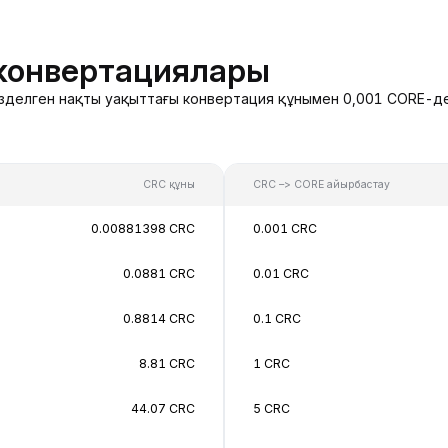
конвертациялары
егізделген нақты уақыттағы конвертация құнымен 0,001 CORE-де
CRC құны
CRC –> CORE айырбастау
0.00881398 CRC
0.001 CRC
0.0881 CRC
0.01 CRC
0.8814 CRC
0.1 CRC
8.81 CRC
1 CRC
44.07 CRC
5 CRC