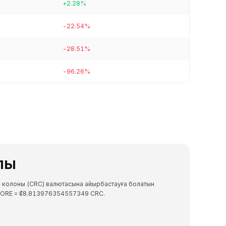
+2.28%
-22.54%
-28.51%
-96.26%
лы
 колоны (CRC) валютасына айырбастауға болатын
 CORE = ₡8.813976354557349 CRC.