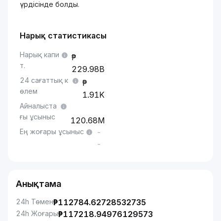
үрдісінде болды.
Нарық статистикасы
Нарық капи
т.
229.98B
24 сағаттық к
өлем
1.91K
Айналыста
ғы ұсыныс
120.68M
Ең жоғары ұсыныс
-
-
Анықтама
24h Төмен
₱
112784.62728532735
24h Жоғары
₱
117218.94976129573