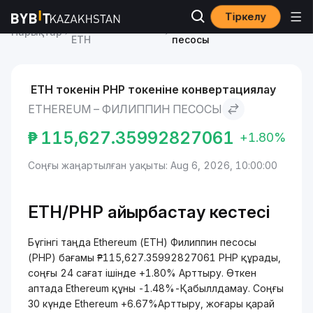
Тіркелу
Ethereum бағасы
Ethereum to Филиппин
Нарықтар
ETH
песосы
ETH токенін PHP токеніне конвертациялау
ETHEREUM – ФИЛИППИН ПЕСОСЫ
₱
115,627.35992827061
+1.80%
Соңғы жаңартылған уақыты: Aug 6, 2026, 10:00:00
ETH/
PHP айырбастау кестесі
Бүгінгі таңда Ethereum (ETH) Филиппин песосы
(PHP) бағамы ₱115,627.35992827061 PHP құрады,
соңғы 24 сағат ішінде +1.80% Арттыру. Өткен
аптада Ethereum құны -1.48%-Қабыллдамау. Соңғы
30 күнде Ethereum +6.67%Арттыру, жоғары қарай