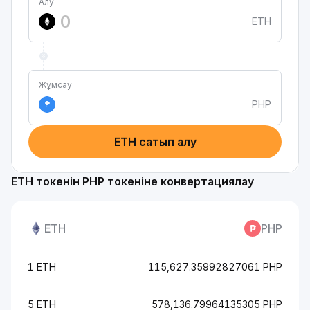
Алу
ETH
Жұмсау
PHP
₱
ETH сатып алу
ETH токенін PHP токеніне конвертациялау
ETH
PHP
1 ETH
115,627.35992827061 PHP
5 ETH
578,136.79964135305 PHP