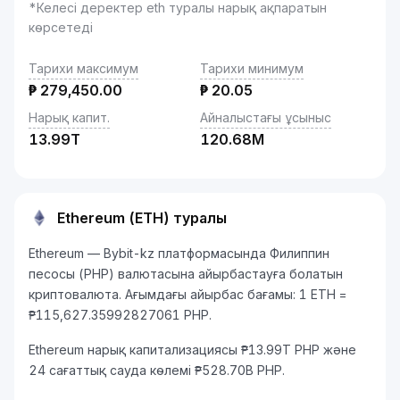
*Келесі деректер eth туралы нарық ақпаратын
көрсетеді
Тарихи максимум
Тарихи минимум
₱
279,450.00
₱
20.05
Нарық капит.
Айналыстағы ұсыныс
13.99T
120.68M
Ethereum (ETH) туралы
Ethereum — Bybit-kz платформасында Филиппин
песосы (PHP) валютасына айырбастауға болатын
криптовалюта. Ағымдағы айырбас бағамы: 1 ETH =
₱115,627.35992827061 PHP.
Ethereum нарық капитализациясы ₱13.99T PHP және
24 сағаттық сауда көлемі ₱528.70B PHP.