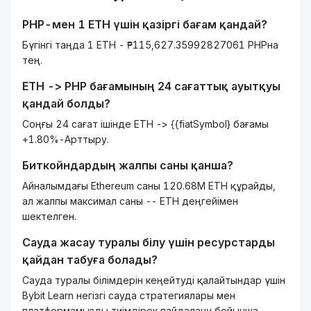
PHP
-мен 1
ETH
үшін қазіргі бағам қандай?
Бүгінгі таңда 1 ETH - ₱115,627.35992827061 PHPна
тең.
ETH
->
PHP
бағамының 24 сағаттық ауытқуы
қандай болды?
Соңғы 24 сағат ішінде ETH -> {{fiatSymbol} бағамы
+1.80%-Арттыру.
Биткойндардың жалпы саны қанша?
Айналымдағы Ethereum саны 120.68M ETH құрайды,
ал жалпы максимал саны -- ETH деңгейімен
шектелген.
Сауда жасау туралы білу үшін ресурстарды
қайдан табуға болады?
Сауда туралы білімдерін кеңейтуді қалайтындар үшін
Bybit Learn негізгі сауда стратегиялары мен
платформамызды тиімдірек пайдалану бойынша