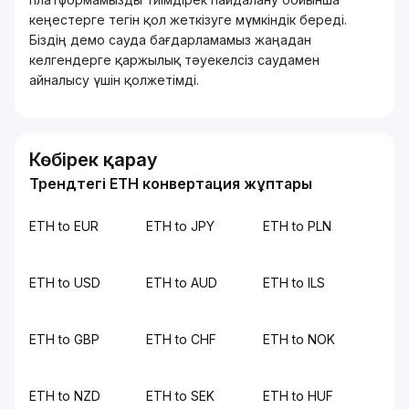
кеңестерге тегін қол жеткізуге мүмкіндік береді.
Біздің демо сауда бағдарламамыз жаңадан
келгендерге қаржылық тәуекелсіз саудамен
айналысу үшін қолжетімді.
Көбірек қарау
Трендтегі ETH конвертация жұптары
ETH to EUR
ETH to JPY
ETH to PLN
ETH to USD
ETH to AUD
ETH to ILS
ETH to GBP
ETH to CHF
ETH to NOK
ETH to NZD
ETH to SEK
ETH to HUF