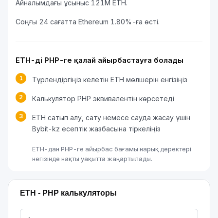
Айналымдағы ұсыныс 121M ETH.
Соңғы 24 сағатта Ethereum 1.80%-ға өсті.
ETH-ді PHP-ге қалай айырбастауға болады
1
Түрлендіргіңіз келетін ETH мөлшерін енгізіңіз
2
Калькулятор PHP эквивалентін көрсетеді
3
ETH сатып алу, сату немесе сауда жасау үшін
Bybit-kz есептік жазбасына тіркеліңіз
ETH-дан PHP-ге айырбас бағамы нарық деректері
негізінде нақты уақытта жаңартылады.
ETH - PHP калькуляторы