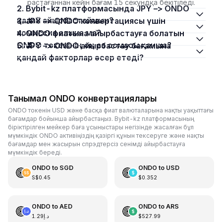
растағаннан кейін бағам 15 секундқа бекітіледі.
2. Bybit-kz платформасында JPY –> ONDO
қалай айырбастаймын?
3. JPY –> ONDO конвертациясы үшін
комиссия алына ма?
4. ONDO фиатына айырбастауға болатын
ONDO токенінің ең аз сомасы қанша?
5. JPY –> ONDO айырбастау бағамына
қандай факторлар әсер етеді?
Танымал ONDO конвертациялары
ONDO токенін USD және басқа фиат валюталарына нақты уақыттағы
бағамдар бойынша айырбастаңыз. Bybit-kz платформасының
біріктірілген мейкер баға ұсыныстары негізінде жасалған бұл
мүмкіндік ONDO активіңіздің қазіргі құнын тексеруге және нақты
бағамдар мен жасырын спрэдтерсіз сенімді айырбастауға
мүмкіндік береді.
ONDO
to
SGD
ONDO
to
USD
S$0.45
$0.352
ONDO
to
AED
ONDO
to
ARS
د.إ1.29
$527.99