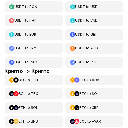
USDT
to
RON
USDT
to
USD
USDT
to
PHP
USDT
to
VND
USDT
to
EUR
USDT
to
GBP
USDT
to
JPY
USDT
to
AUD
USDT
to
CAD
USDT
to
CHF
Крипто –> Крипто
BTC
to
ETH
BTC
to
ADA
SOL
to
TRX
BTC
to
SOL
ETH
to
SOL
BTC
to
XRP
ETH
to
BNB
SOL
to
AVAX