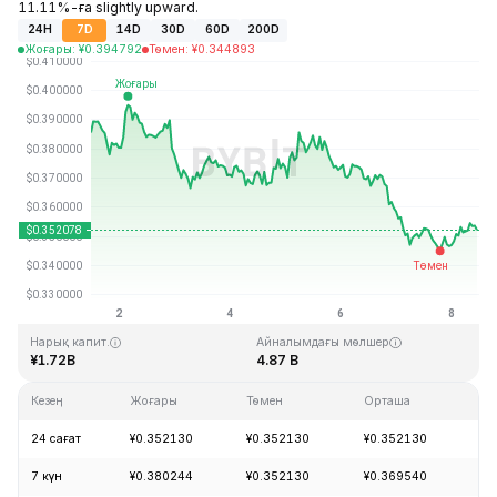
11.11%-ға slightly upward.
24H
7D
14D
30D
60D
200D
Жоғары
:
¥
0.394792
Төмен
:
¥
0.344893
Соңғы жаңарту: 2026-08-08, 11:24 GMT+0
Тарихи максимум
Тарихи минимум
¥2.14
¥0.082171
Нарық капит.
Айналымдағы мөлшер
¥1.72B
4.87 B
Кезең
Жоғары
Төмен
Орташа
Өз
24 сағат
¥0.352130
¥0.352130
¥0.352130
+0
7 күн
¥0.380244
¥0.352130
¥0.369540
-8