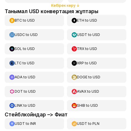
Көбірек көру
↓
Танымал USD конвертация жұптары
BTC
to
USD
ETH
to
USD
USDC
to
USD
USDT
to
USD
SOL
to
USD
TRX
to
USD
LTC
to
USD
XRP
to
USD
ADA
to
USD
DOGE
to
USD
DOT
to
USD
AVAX
to
USD
LINK
to
USD
SHIB
to
USD
Стейблкойндар –> Фиат
USDT
to
INR
USDT
to
PLN