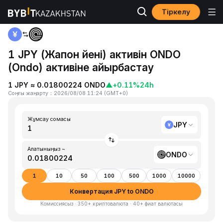
Тіркелу
Басты бет
JPY to ONDO
1 JPY (Жапон йені) активін ONDO
(Ondo) активіне айырбастау
1 JPY ≈ 0.01800224 ONDO
▲
+0.11%
24h
Соңғы жаңарту
：
2026/08/08 11:24
(
GMT+0
)
Жұмсау сомасы
JPY
Алатыныңыз ~
ONDO
1
10
50
100
500
1000
10000
Конвертация JPY to ONDO
Комиссиясыз · 350+ криптовалюта · 40+ фиат валютасы