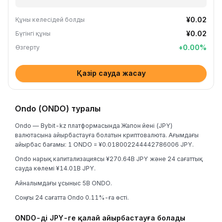
¥0.02
Құны келесідей болды
¥0.02
Бүгінгі құны
+
0.00
%
Өзгерту
Қазір сауда жасау
Ondo (ONDO) туралы
Ondo — Bybit-kz платформасында Жапон йені (JPY)
валютасына айырбастауға болатын криптовалюта. Ағымдағы
айырбас бағамы: 1 ONDO = ¥0.018002244442786006 JPY.
Ondo нарық капитализациясы ¥270.64B JPY және 24 сағаттық
сауда көлемі ¥14.01B JPY.
Айналымдағы ұсыныс 5B ONDO.
Соңғы 24 сағатта Ondo 0.11%-ға өсті.
ONDO-ді JPY-ге қалай айырбастауға болады