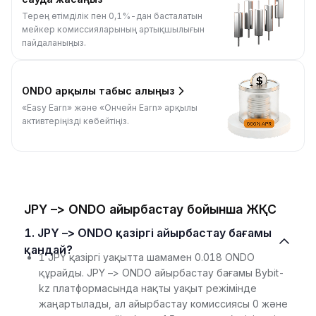
Терең өтімділік пен 0,1%-дан басталатын
мейкер комиссияларының артықшылығын
пайдаланыңыз.
ONDO арқылы табыс алыңыз
«Easy Earn» және «Ончейн Earn» арқылы
активтеріңізді көбейтіңіз.
JPY –> ONDO айырбастау бойынша ЖҚС
1. JPY –> ONDO қазіргі айырбастау бағамы
қандай?
1 JPY қазіргі уақытта шамамен 0.018 ONDO
құрайды. JPY –> ONDO айырбастау бағамы Bybit-
kz платформасында нақты уақыт режімінде
жаңартылады, ал айырбастау комиссиясы 0 және