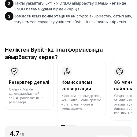
Нақты уақыттағы JPY -> ONDO айырбастау бағамы негізінде
2
ONDO балама құнын бірден көріңіз.
Комиссиясыз конвертациямен
crypto айырбастау, сатып алу,
3
сату немесе саудалау үшін тегін Bybit-kz аккаунтын тіркеңіз.
Неліктен Bybit-kz платформасында
айырбастау керек?
Резервтер дәлелі
Комиссиясыз
86 млн+
конвертация
пайдала
Ончейн Merkle
дәлелдемесімен ай
Жасырын төлемдер жоқ.
Сауда көлемі
сайын расталатын 1:1
Ұсынылған мөлшерлеме
өтімділік бо
резервтері.
– сіз төлейтін соңғы
әлемдегі үздік
мөлшерлеме.
биржалардың 
қосылыңыз.
4.7
/ 5