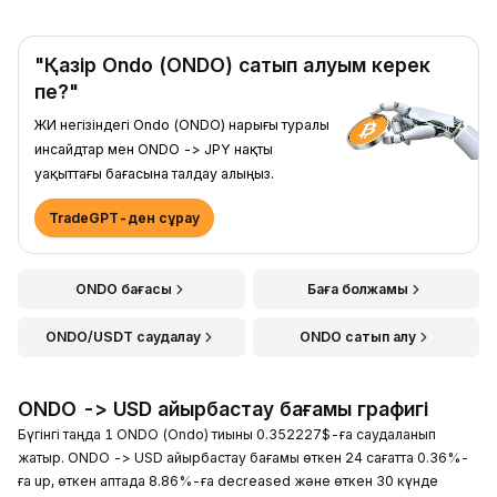
"Қазір Ondo (ONDO) сатып алуым керек
пе?"
ЖИ негізіндегі Ondo (ONDO) нарығы туралы
инсайдтар мен ONDO -> JPY нақты
уақыттағы бағасына талдау алыңыз.
TradeGPT-ден сұрау
ONDO бағасы
Баға болжамы
ONDO/USDT саудалау
ONDO сатып алу
ONDO -> USD айырбастау бағамы графигі
Бүгінгі таңда 1 ONDO (Ondo) тиыны 0.352227$-ға саудаланып
жатыр. ONDO -> USD айырбастау бағамы өткен 24 сағатта 0.36%-
ға up, өткен аптада 8.86%-ға decreased және өткен 30 күнде