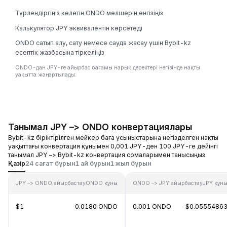
Түрлендіргіңіз келетін ONDO мөлшерін енгізіңіз
Калькулятор JPY эквивалентін көрсетеді
ONDO сатып алу, сату немесе сауда жасау үшін Bybit-kz
есептік жазбасына тіркеліңіз
ONDO-дан JPY-ге айырбас бағамы нарық деректері негізінде нақты
уақытта жаңартылады.
Танымал JPY –> ONDO конвертациялары
Bybit-kz біріктірілген мейкер баға ұсыныстарына негізделген нақты
уақыттағы конвертация құнымен 0,001 JPY-ден 100 JPY-ге дейінгі
танымал JPY –> Bybit-kz конвертация сомаларымен танысыңыз.
Қазір
24 сағат бұрын
1 ай бұрын
1 жыл бұрын
JPY –> ONDO айырбастау
ONDO құны
ONDO –> JPY айырбастау
JPY құн
$1
0.0180 ONDO
0.001 ONDO
$0.0555486