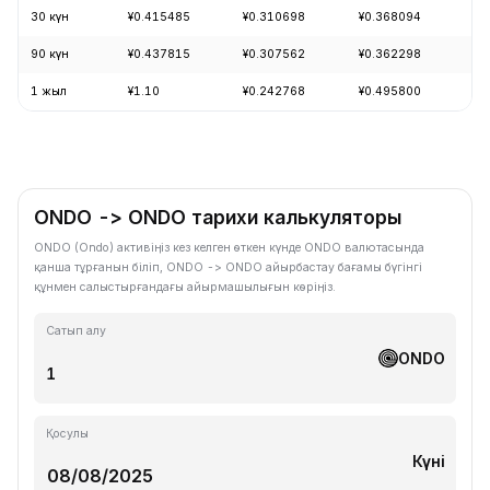
30 күн
¥0.415485
¥0.310698
¥0.368094
+1
90 күн
¥0.437815
¥0.307562
¥0.362298
-3
1 жыл
¥1.10
¥0.242768
¥0.495800
-6
ONDO -> ONDO тарихи калькуляторы
ONDO (Ondo) активіңіз кез келген өткен күнде ONDO валютасында
қанша тұрғанын біліп, ONDO -> ONDO айырбастау бағамы бүгінгі
құнмен салыстырғандағы айырмашылығын көріңіз.
Сатып алу
ONDO
Қосулы
Күні