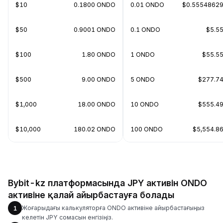
$10
0.1800 ONDO
0.01 ONDO
$0.5554862
$50
0.9001 ONDO
0.1 ONDO
$5.5
$100
1.80 ONDO
1 ONDO
$55.5
$500
9.00 ONDO
5 ONDO
$277.7
$1,000
18.00 ONDO
10 ONDO
$555.4
$10,000
180.02 ONDO
100 ONDO
$5,554.8
Bybit-kz платформасында JPY активін ONDO
активіне қалай айырбастауға болады
Жоғарыдағы калькуляторға ONDO активіне айырбастағыңыз
1
келетін JPY сомасын енгізіңіз.