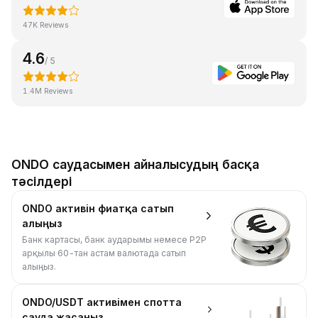
47K Reviews
4.6
/ 5
1.4M Reviews
ONDO саудасымен айналысудың басқа
тәсілдері
ONDO активін фиатқа сатып
алыңыз
Банк картасы, банк аударымы немесе P2P
арқылы 60-тан астам валютада сатып
алыңыз.
ONDO/USDT активімен спотта
сауда жасаңыз