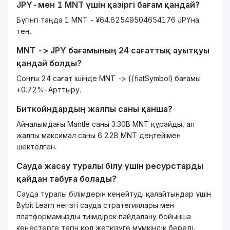
JPY
-мен 1
MNT
үшін қазіргі бағам қандай?
Бүгінгі таңда 1 MNT - ¥64.62549504654176 JPYна
тең.
MNT
->
JPY
бағамының 24 сағаттық ауытқуы
қандай болды?
Соңғы 24 сағат ішінде MNT -> {{fiatSymbol} бағамы
+0.72%-Арттыру.
Биткойндардың жалпы саны қанша?
Айналымдағы Mantle саны 3.30B MNT құрайды, ал
жалпы максимал саны 6.22B MNT деңгейімен
шектелген.
Сауда жасау туралы білу үшін ресурстарды
қайдан табуға болады?
Сауда туралы білімдерін кеңейтуді қалайтындар үшін
Bybit Learn негізгі сауда стратегиялары мен
платформамызды тиімдірек пайдалану бойынша
кеңестерге тегін қол жеткізуге мүмкіндік береді.