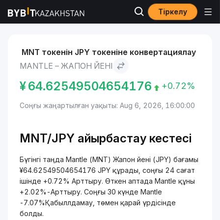
Тіркелу
Нарықтар
Mantle бағасы MNT
Mantle to Жапон йені
MNT токенін JPY токеніне конвертациялау
MANTLE – ЖАПОН ЙЕНІ
¥
64.62549504654176
+0.72%
Соңғы жаңартылған уақыты: Aug 6, 2026, 16:00:00
MNT/
JPY айырбастау кестесі
Бүгінгі таңда Mantle (MNT) Жапон йені (JPY) бағамы
¥64.62549504654176 JPY құрады, соңғы 24 сағат
ішінде +0.72% Арттыру. Өткен аптада Mantle құны
+2.02%-Арттыру. Соңғы 30 күнде Mantle
-7.07%Қабыллдамау, төмен қарай үрдісінде
болды.