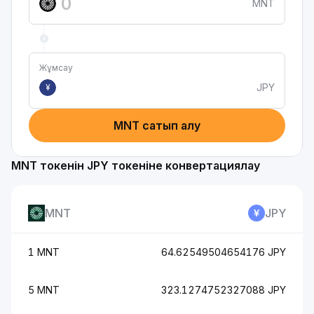
MNT
Жұмсау
JPY
¥
MNT сатып алу
MNT токенін JPY токеніне конвертациялау
MNT
JPY
1 MNT
64.62549504654176 JPY
5 MNT
323.1274752327088 JPY