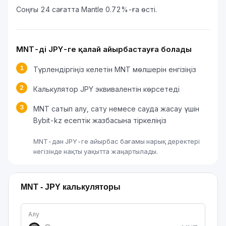
Соңғы 24 сағатта Mantle 0.72%-ға өсті.
MNT-ді JPY-ге қалай айырбастауға болады
1
Түрлендіргіңіз келетін MNT мөлшерін енгізіңіз
2
Калькулятор JPY эквивалентін көрсетеді
3
MNT сатып алу, сату немесе сауда жасау үшін
Bybit-kz есептік жазбасына тіркеліңіз
MNT-дан JPY-ге айырбас бағамы нарық деректері
негізінде нақты уақытта жаңартылады.
MNT - JPY калькуляторы
Алу