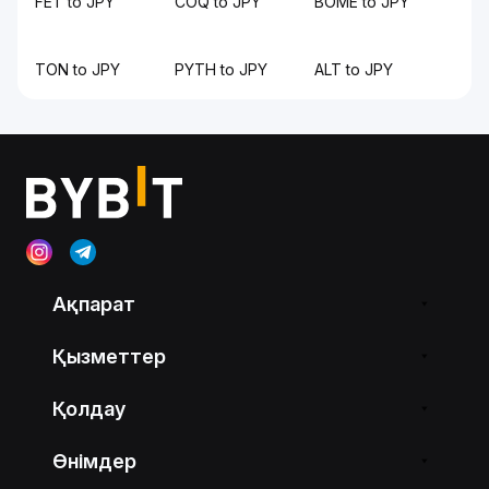
FET to JPY
COQ to JPY
BOME to JPY
TON to JPY
PYTH to JPY
ALT to JPY
Ақпарат
Қызметтер
Қолдау
Өнімдер