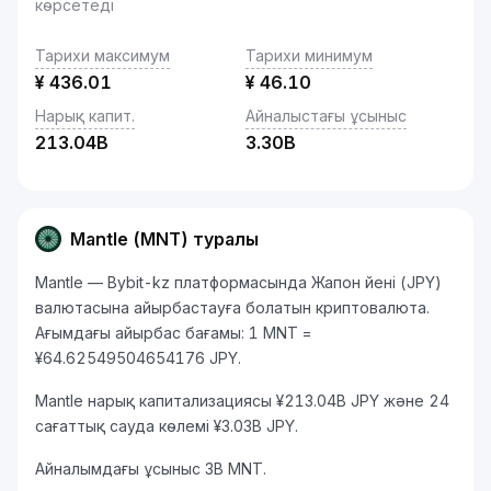
көрсетеді
Тарихи максимум
Тарихи минимум
¥
436.01
¥
46.10
Нарық капит.
Айналыстағы ұсыныс
213.04B
3.30B
Mantle (MNT) туралы
Mantle — Bybit-kz платформасында Жапон йені (JPY)
валютасына айырбастауға болатын криптовалюта.
Ағымдағы айырбас бағамы: 1 MNT =
¥64.62549504654176 JPY.
Mantle нарық капитализациясы ¥213.04B JPY және 24
сағаттық сауда көлемі ¥3.03B JPY.
Айналымдағы ұсыныс 3B MNT.