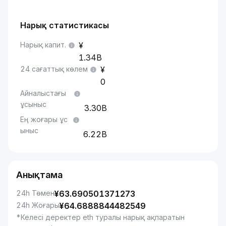
Нарық статистикасы
Нарық капит.
1.34B
24 сағаттық көлем
0
Айналыстағы
ұсыныс
3.30B
Ең жоғары ұс
ыныс
6.22B
Анықтама
24h Төмен
¥
63.690501371273
24h Жоғары
¥
64.6888844482549
*Келесі деректер eth туралы нарық ақпаратын