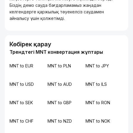
Біздің демо сауда бағдарламамыз жаңадан
келгендерге қаржылық тәуекелсіз саудамен
айналысу үшін қолжетімді.
Көбірек қарау
Трендтегі MNT конвертация жұптары
MNT to EUR
MNT to PLN
MNT to JPY
MNT to USD
MNT to AUD
MNT to ILS
MNT to SEK
MNT to GBP
MNT to RON
MNT to CHF
MNT to NZD
MNT to NOK