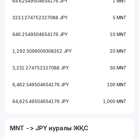
64.62549504654176 JPY
1 MNT
323.1274752327088 JPY
5 MNT
646.2549504654176 JPY
10 MNT
1,292.5099009308352 JPY
20 MNT
3,231.274752327088 JPY
50 MNT
6,462.549504654176 JPY
100 MNT
64,625.49504654176 JPY
1,000 MNT
MNT
->
JPY
иуралы ЖҚС