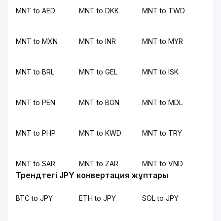
MNT to AED
MNT to DKK
MNT to TWD
MNT to MXN
MNT to INR
MNT to MYR
MNT to BRL
MNT to GEL
MNT to ISK
MNT to PEN
MNT to BGN
MNT to MDL
MNT to PHP
MNT to KWD
MNT to TRY
MNT to SAR
MNT to ZAR
MNT to VND
Трендтегі JPY конвертация жұптары
BTC to JPY
ETH to JPY
SOL to JPY