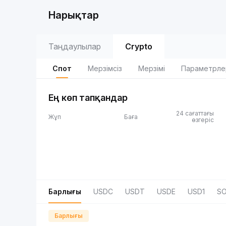
Нарықтар
Таңдаулылар
Crypto
Спот
Мерзімсіз
Мерзімі
Параметрле
Ең көп тапқандар
24 сағаттағы
Жұп
Баға
өзгеріс
Барлығы
USDC
USDT
USDE
USD1
SO
Барлығы