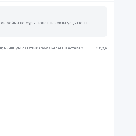
аған бойынша сұрыпталатын нақты уақыттағы
тық минимум
24 сағаттық Сауда көлемі
Кестелер
Сауда