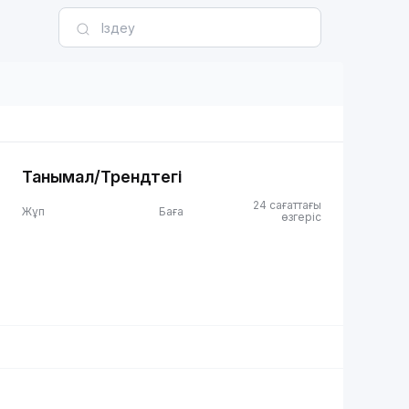
Танымал/Трендтегі
24 сағаттағы
Жұп
Баға
өзгеріс