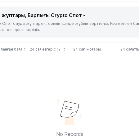
 жұптары, Барлығы Crypto Спот -
 Спот сауда жұптарын, соның ішінде жұбын зерттеңіз. Кез келген б
 өзгерісті көріңіз.
ланған баға
24 сағ өзгеріс %
24 сағ. жоғары
24 сағат
No Records