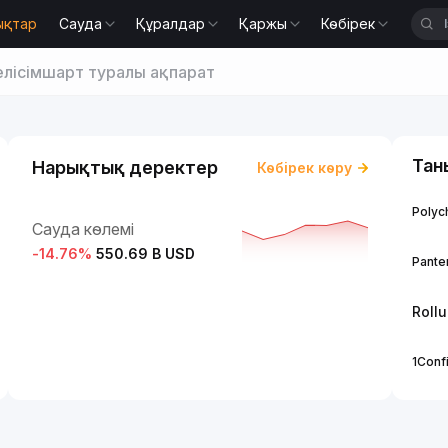
ықтар
Сауда
Құралдар
Қаржы
Көбірек
елісімшарт туралы ақпарат
Тан
Нарықтық деректер
Көбірек көру
Polych
Сауда көлемі
-14.76
%
550.69 B USD
Panter
Roll