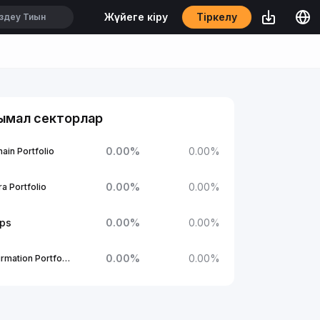
Тіркелу
Жүйеге кіру
ымал секторлар
0.00
%
0.00
%
ain Portfolio
0.00
%
0.00
%
a Portfolio
ups
0.00
%
0.00
%
0.00
%
0.00
%
1Confirmation Portfolio