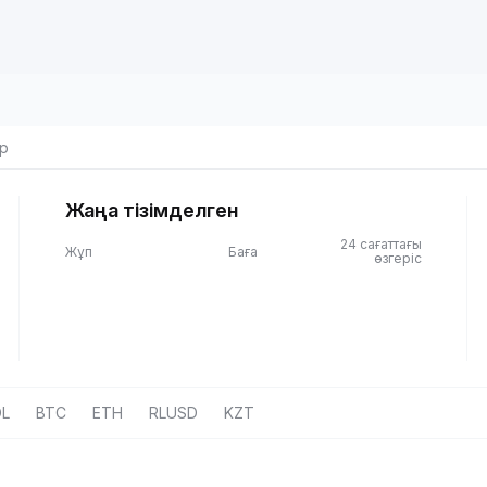
р
Жаңа тізімделген
24 сағаттағы
Жұп
Баға
өзгеріс
L
BTC
ETH
RLUSD
KZT