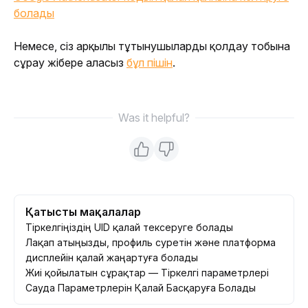
болады
Немесе, сіз арқылы тұтынушыларды қолдау тобына 
сұрау жібере аласыз 
бұл пішін
.
Was it helpful?
Қатысты мақалалар
Тіркелгіңіздің UID қалай тексеруге болады
Лақап атыңызды, профиль суретін және платформа
дисплейін қалай жаңартуға болады
Жиі қойылатын сұрақтар — Тіркелгі параметрлері
Сауда Параметрлерін Қалай Басқаруға Болады