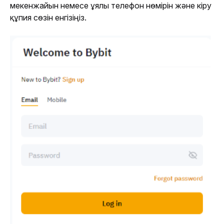
мекенжайын немесе ұялы телефон нөмірін және кіру 
құпия сөзін енгізіңіз. 