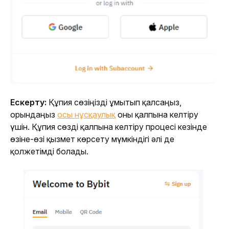
Ескерту:
 Құпия сөзіңізді ұмытып қалсаңыз, 
орындаңыз 
осы нұсқаулық
 оны қалпына келтіру 
үшін. Құпия сөзді қалпына келтіру процесі кезінде 
өзіне-өзі қызмет көрсету мүмкіндігі әлі де 
қолжетімді болады.