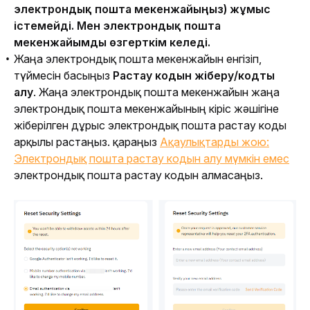
электрондық пошта мекенжайыңыз) 
жұмыс 
істемейді. Мен электрондық пошта 
мекенжайымды өзгерткім келеді.
Жаңа электрондық пошта мекенжайын енгізіп,
түймесін басыңыз
Растау кодын жіберу/кодты
алу
. Жаңа электрондық пошта мекенжайын жаңа
электрондық пошта мекенжайының кіріс жәшігіне
жіберілген дұрыс электрондық пошта растау коды
арқылы растаңыз. қараңыз
Ақаулықтарды жою:
Электрондық пошта растау кодын алу мүмкін емес
электрондық пошта растау кодын алмасаңыз.