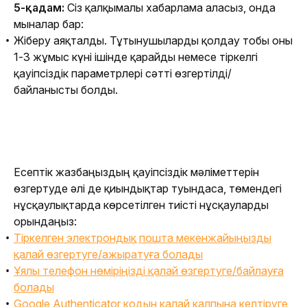
5-қадам:
 Сіз қалқымалы хабарлама аласыз, онда 
мыналар бар:
Жіберу аяқталды. Тұтынушыларды қолдау тобы оны
1-3 жұмыс күні ішінде қарайды немесе тіркелгі
қауіпсіздік параметрлері сәтті өзгертілді/
байланысты болды.
Есептік жазбаңыздың қауіпсіздік мәліметтерін 
өзгертуде әлі де қиындықтар туындаса, төмендегі 
нұсқаулықтарда көрсетілген тиісті нұсқауларды 
орындаңыз: 
Тіркелген электрондық пошта мекенжайыңызды
қалай өзгертуге/ажыратуға болады
Ұялы телефон нөміріңізді қалай өзгертуге/байлауға
болады
Google Authenticator кодын қалай қалпына келтіруге