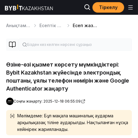
Тіркелу
Анықтама орталығы
Есептік жазбаны басқару
Есеп жазбасын түзету
Өзіне-өзі қызмет көрсету мүмкіндіктері:
Bybit Kazakhstan жүйесінде электрондық
поштаны, ұялы телефон нөмірін және Google
Authenticator жаңарту
Соңғы жаңарту: 2025-12-18 06:55:09
Мәлімдеме: Бұл мақала машиналық аударма
арқылықазақ тіліне аударылды. Нақтыланған нұсқа
кейінірек жарияланады.