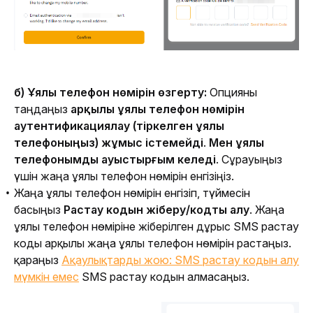
б) Ұялы телефон нөмірін өзгерту: 
Опцияны 
таңдаңыз 
арқылы ұялы телефон нөмірін 
аутентификациялау 
(тіркелген ұялы 
телефоныңыз) 
жұмыс істемейді
. 
Мен ұялы 
телефонымды ауыстырғым келеді
.
Сұрауыңыз 
үшін жаңа ұялы телефон нөмірін енгізіңіз.
Жаңа ұялы телефон нөмірін енгізіп, түймесін
басыңыз
Растау кодын жіберу/кодты алу
. Жаңа
ұялы телефон нөміріне жіберілген дұрыс SMS растау
коды арқылы жаңа ұялы телефон нөмірін растаңыз.
қараңыз
Ақаулықтарды жою: SMS растау кодын алу
мүмкін емес
SMS растау кодын алмасаңыз.