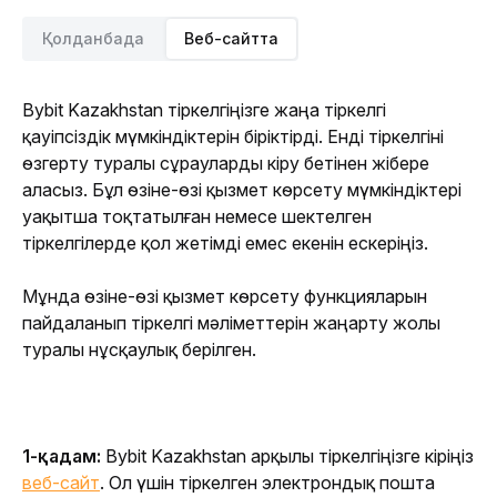
Қолданбада
Веб-сайтта
Bybit Kazakhstan тіркелгіңізге жаңа тіркелгі 
қауіпсіздік мүмкіндіктерін біріктірді. Енді тіркелгіні 
өзгерту туралы сұрауларды кіру бетінен жібере 
аласыз. Бұл өзіне-өзі қызмет көрсету мүмкіндіктері 
уақытша тоқтатылған немесе шектелген 
тіркелгілерде қол жетімді емес екенін ескеріңіз.
Мұнда өзіне-өзі қызмет көрсету функцияларын 
пайдаланып тіркелгі мәліметтерін жаңарту жолы 
туралы нұсқаулық берілген.
1-қадам: 
Bybit Kazakhstan арқылы тіркелгіңізге кіріңіз 
веб-сайт
. Ол үшін тіркелген электрондық пошта 