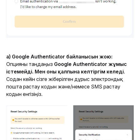
a) Google Authenticator байланысын жою: 
Опцияны таңдаңыз 
Google Authenticator жұмыс 
істемейді. Мен оны қалпына келтіргім келеді
. 
Содан кейін сізге жіберілген дұрыс электрондық 
пошта растау кодын және/немесе SMS растау 
кодын енгізіңіз.