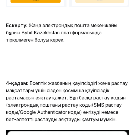
Ескерту:
 Жаңа электрондық пошта мекенжайы 
бұрын Bybit Kazakhstan платформасында 
тіркелмеген болуы керек.
4-қадам:
 Есептік жазбаның қауіпсіздігі және растау 
мақсаттары үшін сізден қосымша қауіпсіздік 
растамасын аяқтау қажет. Бұл басқа растау кодын 
(электрондық поштаны растау коды/SMS растау 
коды/Google Authenticator коды) енгізуді немесе 
бет-әлпетті растауды аяқтауды қамтуы мүмкін.