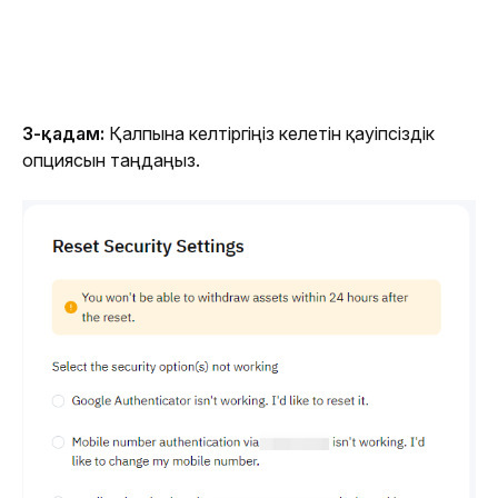
3-қадам: 
Қалпына келтіргіңіз келетін қауіпсіздік 
опциясын таңдаңыз.