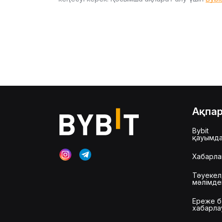
Ақпа
Bybit
қауымд
Хабарла
Тәуекел
мәлімд
Ереже б
хабарла