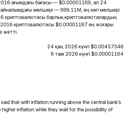
. 2016 ағымдағы бағасы — $0.00001169, ал 24
6 айналымдағы мөлшері — 999.11M, ең көп мөлшері
16 криптовалютасы барлық криптовалюталардың
е 2016 криптовалютасы $0.00001187 ең жоғары
 жетті.
24 қаң 2026 күнгі $0.00457346
6 там 2026 күнгі $0.00001164
aid that with inflation running above the central bank’s
igher inflation while they wait for the possibility of