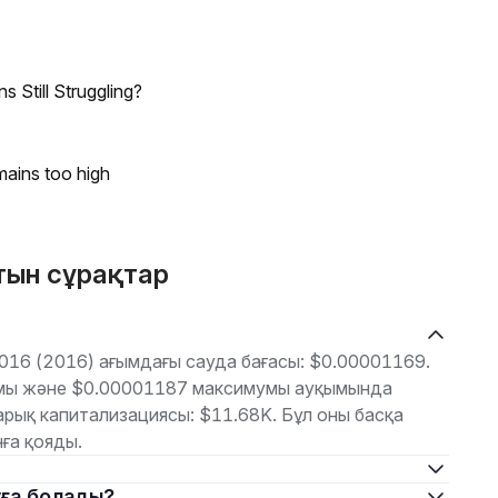
 Still Struggling?
mains too high
тын сұрақтар
016 (2016) ағымдағы сауда бағасы: $0.00001169.
умы және $0.00001187 максимумы ауқымында
арық капитализациясы: $11.68K. Бұл оны басқа
ға қояды.
уға болады?