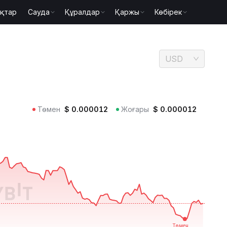
қтар
Сауда
Құралдар
Қаржы
Көбірек
USD
Төмен
$
0.000012
Жоғары
$
0.000012