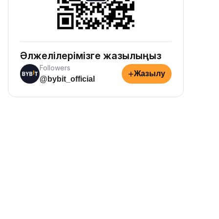
Әлжелілерімізге жазылыңыз
Followers
+
Жазылу
@bybit_official