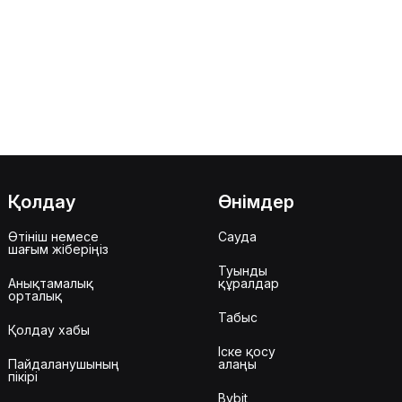
Қолдау
Өнімдер
Өтініш немесе
Сауда
шағым жіберіңіз
Туынды
Анықтамалық
құралдар
орталық
Табыс
Қолдау хабы
Іске қосу
Пайдаланушының
алаңы
пікірі
Bybit