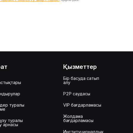
рат
Қызметтер
Бір басуда сатып
астықтары
алу
ндырулар
P2P саудасы
дер туралы
VIP бағдарламасы
еме
Жолдама
ұзу туралы
бағдарламасы
у арнасы
Институционалдық