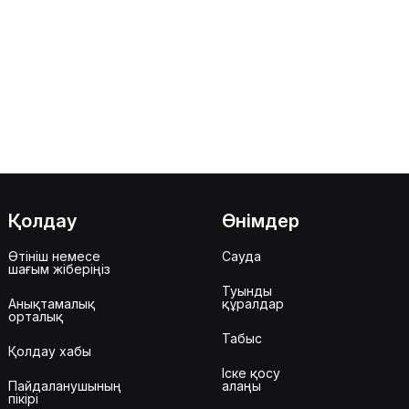
Қолдау
Өнімдер
Өтініш немесе
Сауда
шағым жіберіңіз
Туынды
Анықтамалық
құралдар
орталық
Табыс
Қолдау хабы
Іске қосу
Пайдаланушының
алаңы
пікірі