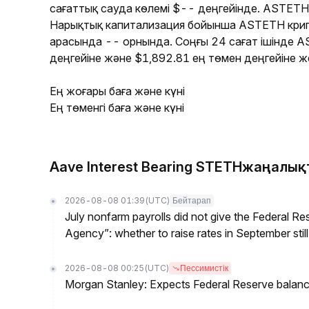
сағаттық сауда көлемі $-- деңгейінде. ASTETH
Нарықтық капитализация бойынша ASTETH кри
арасында -- орнында. Соңғы 24 сағат ішінде 
деңгейіне және $1,892.81 ең төмен деңгейіне же
Ең жоғары баға және күні
Ең төменгі баға және күні
Aave Interest Bearing STETHжаңалы
2026-08-08 01:39
(UTC)
Бейтарап
July nonfarm payrolls did not give the Federal 
Agency”: whether to raise rates in September still
2026-08-08 00:25
(UTC)
Пессимистік
Morgan Stanley: Expects Federal Reserve balance 