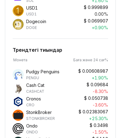
+1.60%
SOL
$
0.999899
USD1
0.00%
USD1
$
0.069907
Dogecoin
+0.90%
DOGE
Трендтегі тиындар
Монета
Баға және 24 сағ%
$
0.00608987
Pudgy Penguins
+1.90%
PENGU
$
0.09684
Cash Cat
-8.30%
CASHCAT
$
0.050738
Cronos
-3.60%
CRO
$
0.02383067
StonkBroker
+25.30%
STONKBROKER
$
0.3498
Ondo
-1.50%
ONDO