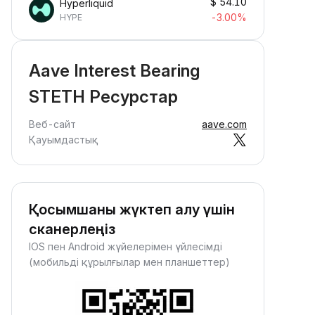
$
54.10
Hyperliquid
-3.00%
HYPE
Aave Interest Bearing
STETH Ресурстар
Веб-сайт
aave.com
Қауымдастық
Қосымшаны жүктеп алу үшін
сканерлеңіз
IOS пен Android жүйелерімен үйлесімді
(мобильді құрылғылар мен планшеттер)