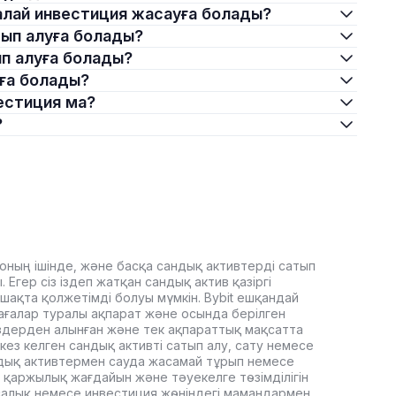
е қалай инвестиция жасауға болады?
атып алуға болады?
тып алуға болады?
туға болады?
вестиция ма?
?
оның ішінде, және басқа сандық активтерді сатып
Егер сіз іздеп жатқан сандық актив қазіргі
ашақта қолжетімді болуы мүмкін. Bybit ешқандай
ағалар туралы ақпарат және осында берілген
здерден алынған және тек ақпараттық мақсатта
кез келген сандық активті сатып алу, сату немесе
дық активтермен сауда жасамай тұрып немесе
 қаржылық жағдайын және тәуекелге төзімділігін
, салық немесе инвестиция жөніндегі мамандармен