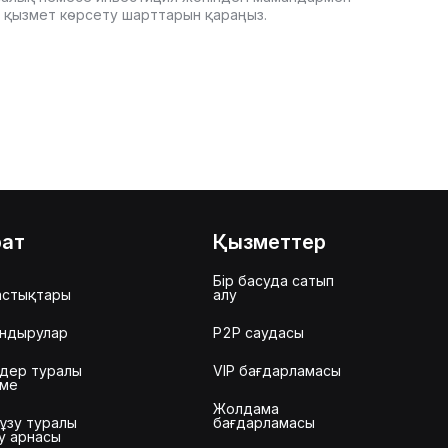
it қызмет көрсету шарттарын қараңыз.
рат
Қызметтер
Бір басуда сатып
астықтары
алу
ндырулар
P2P саудасы
дер туралы
VIP бағдарламасы
еме
Жолдама
ұзу туралы
бағдарламасы
у арнасы