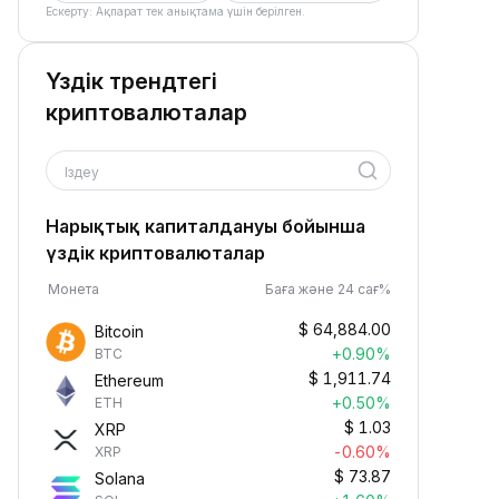
Ескерту: Ақпарат тек анықтама үшін берілген.
Үздік трендтегі
криптовалюталар
Іздеу
Нарықтық капиталдануы бойынша
үздік криптовалюталар
Монета
Баға және 24 сағ%
$
64,884.00
Bitcoin
+0.90%
BTC
$
1,911.74
Ethereum
+0.50%
ETH
$
1.03
XRP
-0.60%
XRP
$
73.87
Solana