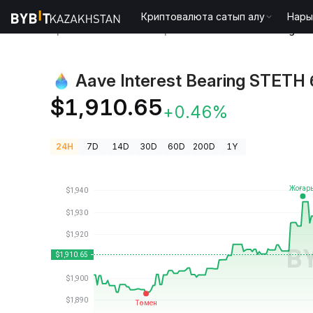
Криптовалюта сатып алу
Нары
Криптовалюта бағалары
Aave Interest Bearing 
Aave Interest Bearing STETH
$1,910.65
+0.46%
24H
7D
14D
30D
60D
200D
1Y