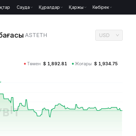
қтар
Сауда
Құралдар
Қаржы
Көбірек
STETH бағасы ASTETH
 бағасы
ASTETH
USD
Төмен
$
1,892.81
Жоғары
$
1,934.75