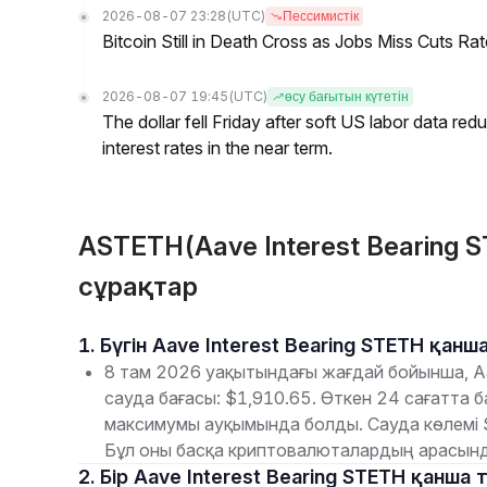
2026-08-07 23:28
(UTC)
Пессимистік
Bitcoin Still in Death Cross as Jobs Miss Cuts R
2026-08-07 19:45
(UTC)
өсу бағытын күтетін
The dollar fell Friday after soft US labor data re
interest rates in the near term.
ASTETH(Aave Interest Bearing 
сұрақтар
1. Бүгін Aave Interest Bearing STETH қан
8 там 2026 уақытындағы жағдай бойынша, Aa
сауда бағасы: $1,910.65. Өткен 24 сағатта 
максимумы ауқымында болды. Сауда көлемі 
Бұл оны басқа криптовалюталардың арасын
2. Бір Aave Interest Bearing STETH қанша