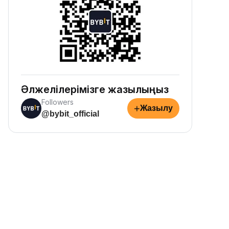
Әлжелілерімізге жазылыңыз
Followers
+
Жазылу
@bybit_official