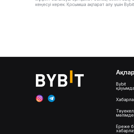
кеңесуі керек. Қосымша ақпарат алу үшін Byb
Ақпа
Bybit
қауымд
Хабарла
Тәуекел
мәлімд
Ереже б
хабарла