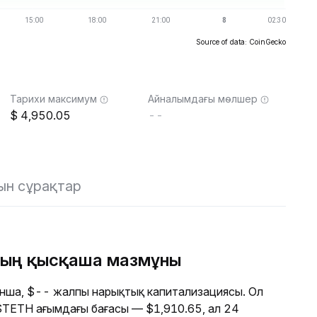
Source of data: CoinGecko
Тарихи максимум
Айналымдағы мөлшер
4,950.05
--
ын сұрақтар
ның қысқаша мазмұны
нша, $-- жалпы нарықтық капитализациясы. Ол
 ASTETH ағымдағы бағасы — $1,910.65, ал 24