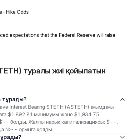
ate-Hike Odds
duced expectations that the Federal Reserve will raise
STETH) туралы жиі қойылатын
ша тұрады?
ve Interest Bearing STETH (ASTETH) ағымдағы
баға $1,892.81 минимумы және $1,934.75
$-- болды. Жалпы нарық капитализациясы: $--.
да №-- орынға қояды.
 тұрады?