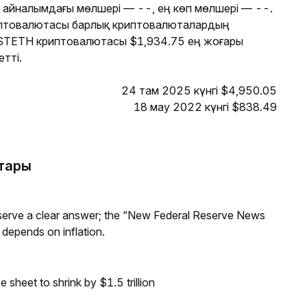
 айналымдағы мөлшері — --, ең көп мөлшері — --.
птовалютасы барлық криптовалюталардың
ASTETH криптовалютасы $1,934.75 ең жоғары
тті.
24 там 2025 күнгі $4,950.05
18 мау 2022 күнгі $838.49
қтары
Reserve a clear answer; the “New Federal Reserve News
 depends on inflation.
sheet to shrink by $1.5 trillion