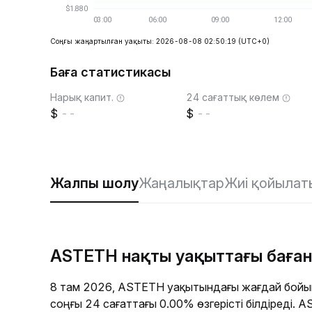
Соңғы жаңартылған уақыты: 2026-08-08 02:50:19
(UTC+0)
Баға статистикасы
Нарық капит.
24 сағаттық көлем
--
--
Жалпы шолу
Жаңалықтар
Жиі қойылат
ASTETH нақты уақыттағы баға
8 там 2026, ASTETH уақытындағы жағдай бойы
соңғы 24 сағаттағы 0.00% өзгерісті білдіреді.