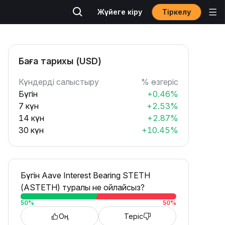
Тіркелу
Жүйеге кіру
Баға тарихы (USD)
Күндерді салыстыру
% өзгеріс
Бүгін
+0.46%
7 күн
+2.53%
14 күн
+2.87%
30 күн
+10.45%
Бүгін Aave Interest Bearing STETH
(ASTETH) туралы не ойлайсыз?
50
%
50
%
Оң
Теріс