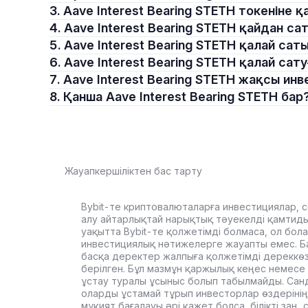
3. Aave Interest Bearing STETH токенін
4. Aave Interest Bearing STETH қайдан с
5. Aave Interest Bearing STETH қалай са
6. Aave Interest Bearing STETH қалай са
7. Aave Interest Bearing STETH жақсы ин
8. Қанша Aave Interest Bearing STETH бар
Жауапкершіліктен бас тарту
Bybit-те криптовалюталарға инвестициялар, с
алу айтарлықтай нарықтық тәуекелді қамтиды. 
уақытта Bybit-те қолжетімді болмаса, ол бол
инвестициялық нәтижелерге жауапты емес. Б
басқа деректер жалпыға қолжетімді дереккө
берілген. Бұл мазмұн қаржылық кеңес немесе 
ұстау туралы ұсыныс болып табылмайды. Сан
оларды ұстамай тұрып инвесторлар өздерінің
мұқият бағалауы әрі қажет болса, білікті заң