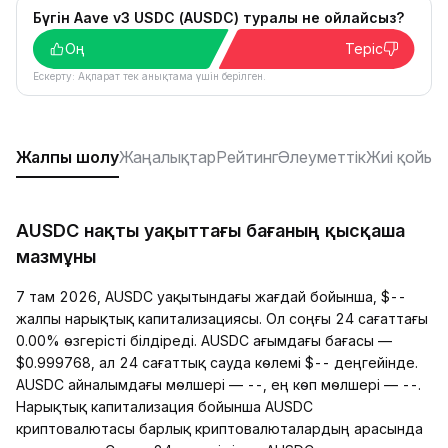
Бүгін Aave v3 USDC (AUSDC) туралы не ойлайсыз?
Оң
Теріс
Ескерту: Ақпарат тек анықтама үшін берілген.
Жалпы шолу
Жаңалықтар
Рейтинг
Әлеуметтік
Жиі қойыл
AUSDC нақты уақыттағы бағаның қысқаша
мазмұны
7 там 2026, AUSDC уақытындағы жағдай бойынша, $--
жалпы нарықтық капитализациясы. Ол соңғы 24 сағаттағы
0.00% өзгерісті білдіреді. AUSDC ағымдағы бағасы —
$0.999768, ал 24 сағаттық сауда көлемі $-- деңгейінде.
AUSDC айналымдағы мөлшері — --, ең көп мөлшері — --.
Нарықтық капитализация бойынша AUSDC
криптовалютасы барлық криптовалюталардың арасында