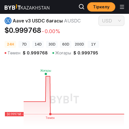
Тіркелу
Криптовалюта бағалары
Aave v3 USDC бағасы AUSDC
Aave v3 USDC бағасы
AUSDC
USD
$0.999768
-0.00%
24H
7D
14D
30D
60D
200D
1Y
Төмен
$
0.999768
Жоғары
$
0.999795