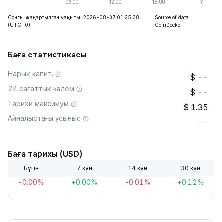
Соңғы жаңартылған уақыты: 2026-08-07 01:25:38
Source of data:
(UTC+0)
CoinGecko
Баға статистикасы
Нарық капит.
--
24 сағаттық көлем
--
Тарихи максимум
1.35
Айналыстағы ұсыныс
--
Баға тарихы (USD)
Бүгін
7 күн
14 күн
30 күн
-0.00%
+0.00%
-0.01%
+0.12%