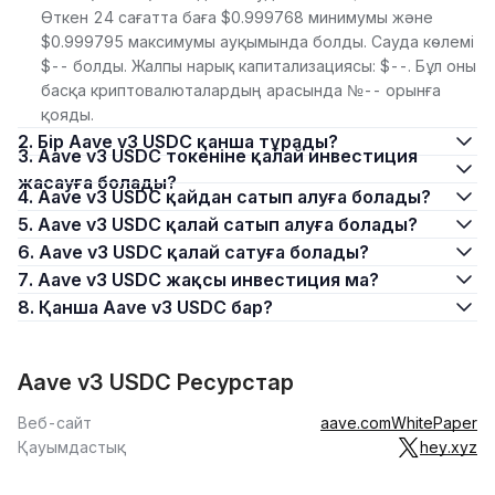
Өткен 24 сағатта баға $0.999768 минимумы және
$0.999795 максимумы ауқымында болды. Сауда көлемі
$-- болды. Жалпы нарық капитализациясы: $--. Бұл оны
басқа криптовалюталардың арасында №-- орынға
қояды.
2. Бір Aave v3 USDC қанша тұрады?
3. Aave v3 USDC токеніне қалай инвестиция
жасауға болады?
4. Aave v3 USDC қайдан сатып алуға болады?
5. Aave v3 USDC қалай сатып алуға болады?
6. Aave v3 USDC қалай сатуға болады?
7. Aave v3 USDC жақсы инвестиция ма?
8. Қанша Aave v3 USDC бар?
Aave v3 USDC Ресурстар
Веб-сайт
aave.com
WhitePaper
Қауымдастық
hey.xyz