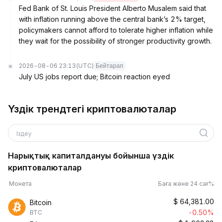
Fed Bank of St. Louis President Alberto Musalem said that
with inflation running above the central bank’s 2% target,
policymakers cannot afford to tolerate higher inflation while
they wait for the possibility of stronger productivity growth.
2026-08-06 23:13
(UTC)
Бейтарап
July US jobs report due; Bitcoin reaction eyed
Үздік трендтегі криптовалюталар
Іздеу
Нарықтық капиталдануы бойынша үздік
криптовалюталар
Монета
Баға және 24 сағ%
$
64,381.00
Bitcoin
-0.50%
BTC