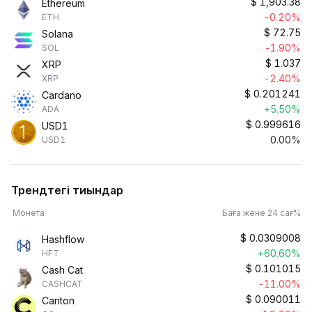
$
1,903.38
Ethereum
-0.20%
ETH
$
72.75
Solana
-1.90%
SOL
$
1.037
XRP
-2.40%
XRP
$
0.201241
Cardano
+5.50%
ADA
$
0.999616
USD1
0.00%
USD1
Трендтегі тиындар
Монета
Баға және 24 сағ%
$
0.0309008
Hashflow
+60.60%
HFT
$
0.101015
Cash Cat
-11.00%
CASHCAT
$
0.090011
Canton