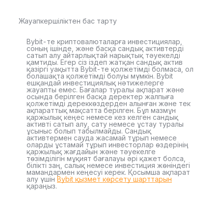
Жауапкершіліктен бас тарту
Bybit-те криптовалюталарға инвестициялар,
соның ішінде, және басқа сандық активтерді
сатып алу айтарлықтай нарықтық тәуекелді
қамтиды. Егер сіз іздеп жатқан сандық актив
қазіргі уақытта Bybit-те қолжетімді болмаса, ол
болашақта қолжетімді болуы мүмкін. Bybit
ешқандай инвестициялық нәтижелерге
жауапты емес. Бағалар туралы ақпарат және
осында берілген басқа деректер жалпыға
қолжетімді дереккөздерден алынған және тек
ақпараттық мақсатта берілген. Бұл мазмұн
қаржылық кеңес немесе кез келген сандық
активті сатып алу, сату немесе ұстау туралы
ұсыныс болып табылмайды. Сандық
активтермен сауда жасамай тұрып немесе
оларды ұстамай тұрып инвесторлар өздерінің
қаржылық жағдайын және тәуекелге
төзімділігін мұқият бағалауы әрі қажет болса,
білікті заң, салық немесе инвестиция жөніндегі
мамандармен кеңесуі керек. Қосымша ақпарат
алу үшін
Bybit қызмет көрсету шарттарын
қараңыз.