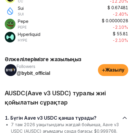
-12.20%
CC
$
0.67481
Sui
-2.40%
SUI
$
0.0000028
Pepe
-2.10%
PEPE
$
55.81
Hyperliquid
-2.10%
HYPE
Әлжелілерімізге жазылыңыз
Followers
+
Жазылу
@bybit_official
AUSDC(Aave v3 USDC) туралы жиі
қойылатын сұрақтар
1. Бүгін Aave v3 USDC қанша тұрады?
7 там 2026 уақытындағы жағдай бойынша, Aave v3
USDC (AUSDC) ағымдағы сауда бағасы: $0.999768.