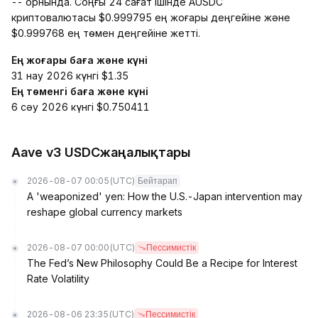
-- орнында. Соңғы 24 сағат ішінде AUSDC
криптовалютасы $0.999795 ең жоғары деңгейіне және
$0.999768 ең төмен деңгейіне жетті.
Ең жоғары баға және күні
31 нау 2026 күнгі $1.35
Ең төменгі баға және күні
6 сәу 2026 күнгі $0.750411
Aave v3 USDCжаңалықтары
2026-08-07 00:05
(UTC)
Бейтарап
A 'weaponized' yen: How the U.S.-Japan intervention may
reshape global currency markets
2026-08-07 00:00
(UTC)
Пессимистік
The Fed’s New Philosophy Could Be a Recipe for Interest
Rate Volatility
2026-08-06 23:35
(UTC)
Пессимистік