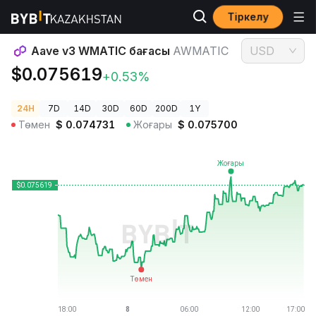
Тіркелу
Криптовалюта бағалары
Aave v3 WMATIC бағасы AWMATIC
Aave v3 WMATIC бағасы
AWMATIC
USD
$0.075619
+0.53%
24H
7D
14D
30D
60D
200D
1Y
Төмен
$
0.074731
Жоғары
$
0.075700