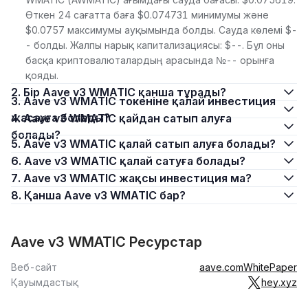
Өткен 24 сағатта баға $0.074731 минимумы және
$0.0757 максимумы ауқымында болды. Сауда көлемі $-
- болды. Жалпы нарық капитализациясы: $--. Бұл оны
басқа криптовалюталардың арасында №-- орынға
қояды.
2. Бір Aave v3 WMATIC қанша тұрады?
3. Aave v3 WMATIC токеніне қалай инвестиция
жасауға болады?
4. Aave v3 WMATIC қайдан сатып алуға
болады?
5. Aave v3 WMATIC қалай сатып алуға болады?
6. Aave v3 WMATIC қалай сатуға болады?
7. Aave v3 WMATIC жақсы инвестиция ма?
8. Қанша Aave v3 WMATIC бар?
Aave v3 WMATIC Ресурстар
Веб-сайт
aave.com
WhitePaper
Қауымдастық
hey.xyz