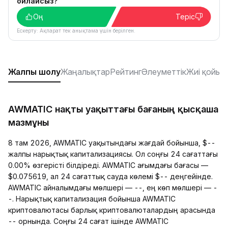
ойлайсыз?
Оң
Теріс
Ескерту: Ақпарат тек анықтама үшін берілген.
Жалпы шолу
Жаңалықтар
Рейтинг
Әлеуметтік
Жиі қойыл
AWMATIC нақты уақыттағы бағаның қысқаша
мазмұны
8 там 2026, AWMATIC уақытындағы жағдай бойынша, $--
жалпы нарықтық капитализациясы. Ол соңғы 24 сағаттағы
0.00% өзгерісті білдіреді. AWMATIC ағымдағы бағасы —
$0.075619, ал 24 сағаттық сауда көлемі $-- деңгейінде.
AWMATIC айналымдағы мөлшері — --, ең көп мөлшері — -
-. Нарықтық капитализация бойынша AWMATIC
криптовалютасы барлық криптовалюталардың арасында
-- орнында. Соңғы 24 сағат ішінде AWMATIC