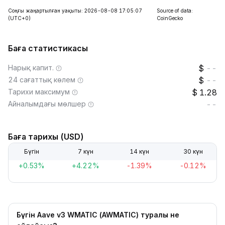
Соңғы жаңартылған уақыты: 2026-08-08 17:05:07
Source of data:
(UTC+0)
CoinGecko
Баға статистикасы
Нарық капит.
--
24 сағаттық көлем
--
Тарихи максимум
1.28
Айналымдағы мөлшер
--
Баға тарихы (USD)
Бүгін
7 күн
14 күн
30 күн
+0.53%
+4.22%
-1.39%
-0.12%
Бүгін Aave v3 WMATIC (AWMATIC) туралы не