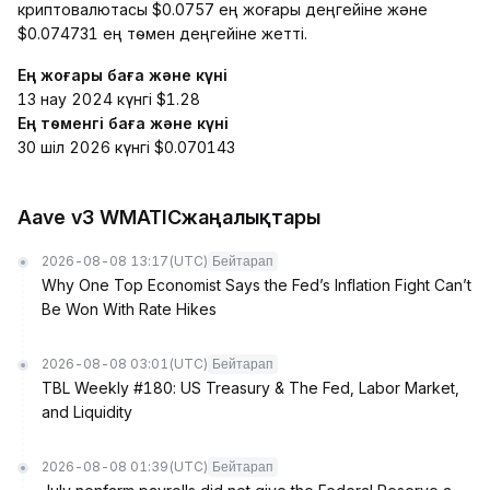
криптовалютасы $0.0757 ең жоғары деңгейіне және
$0.074731 ең төмен деңгейіне жетті.
Ең жоғары баға және күні
13 нау 2024 күнгі $1.28
Ең төменгі баға және күні
30 шіл 2026 күнгі $0.070143
Aave v3 WMATICжаңалықтары
2026-08-08 13:17
(UTC)
Бейтарап
Why One Top Economist Says the Fed’s Inflation Fight Can’t
Be Won With Rate Hikes
2026-08-08 03:01
(UTC)
Бейтарап
TBL Weekly #180: US Treasury & The Fed, Labor Market,
and Liquidity
2026-08-08 01:39
(UTC)
Бейтарап