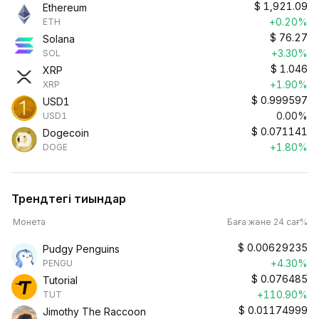
$
1,921.09
Ethereum
+0.20%
ETH
$
76.27
Solana
+3.30%
SOL
$
1.046
XRP
+1.90%
XRP
$
0.999597
USD1
0.00%
USD1
$
0.071141
Dogecoin
+1.80%
DOGE
Трендтегі тиындар
Монета
Баға және 24 сағ%
$
0.00629235
Pudgy Penguins
+4.30%
PENGU
$
0.076485
Tutorial
+110.90%
TUT
$
0.01174999
Jimothy The Raccoon