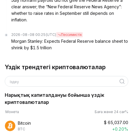
July nonfarm payrolls did not give the Federal Reserve a
clear answer; the “New Federal Reserve News Agency”:
whether to raise rates in September still depends on
inflation.
2026-08-08 00:25
(UTC)
Пессимистік
Morgan Stanley: Expects Federal Reserve balance sheet to
shrink by $1.5 trillion
Үздік трендтегі криптовалюталар
Іздеу
Нарықтық капиталдануы бойынша үздік
криптовалюталар
Монета
Баға және 24 сағ%
$
65,037.00
Bitcoin
+0.20%
BTC