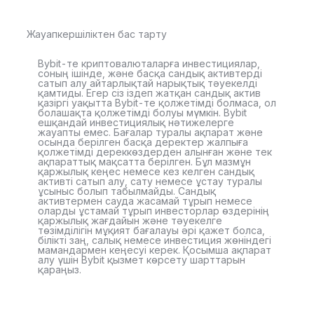
Жауапкершіліктен бас тарту
Bybit-те криптовалюталарға инвестициялар,
соның ішінде, және басқа сандық активтерді
сатып алу айтарлықтай нарықтық тәуекелді
қамтиды. Егер сіз іздеп жатқан сандық актив
қазіргі уақытта Bybit-те қолжетімді болмаса, ол
болашақта қолжетімді болуы мүмкін. Bybit
ешқандай инвестициялық нәтижелерге
жауапты емес. Бағалар туралы ақпарат және
осында берілген басқа деректер жалпыға
қолжетімді дереккөздерден алынған және тек
ақпараттық мақсатта берілген. Бұл мазмұн
қаржылық кеңес немесе кез келген сандық
активті сатып алу, сату немесе ұстау туралы
ұсыныс болып табылмайды. Сандық
активтермен сауда жасамай тұрып немесе
оларды ұстамай тұрып инвесторлар өздерінің
қаржылық жағдайын және тәуекелге
төзімділігін мұқият бағалауы әрі қажет болса,
білікті заң, салық немесе инвестиция жөніндегі
мамандармен кеңесуі керек. Қосымша ақпарат
алу үшін Bybit қызмет көрсету шарттарын
қараңыз.