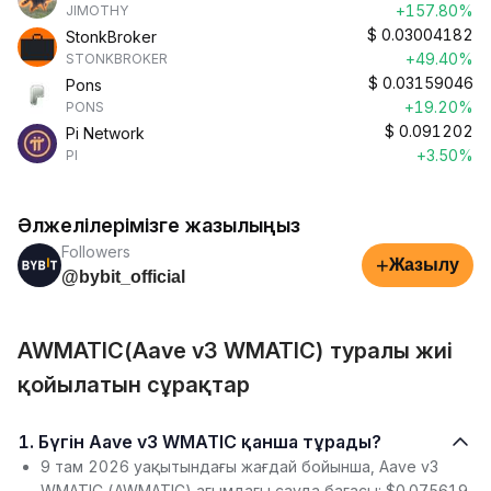
+157.80%
JIMOTHY
$
0.03004182
StonkBroker
+49.40%
STONKBROKER
$
0.03159046
Pons
+19.20%
PONS
$
0.091202
Pi Network
+3.50%
PI
Әлжелілерімізге жазылыңыз
Followers
+
Жазылу
@bybit_official
AWMATIC(Aave v3 WMATIC) туралы жиі
қойылатын сұрақтар
1. Бүгін Aave v3 WMATIC қанша тұрады?
9 там 2026 уақытындағы жағдай бойынша, Aave v3
WMATIC (AWMATIC) ағымдағы сауда бағасы: $0.075619.