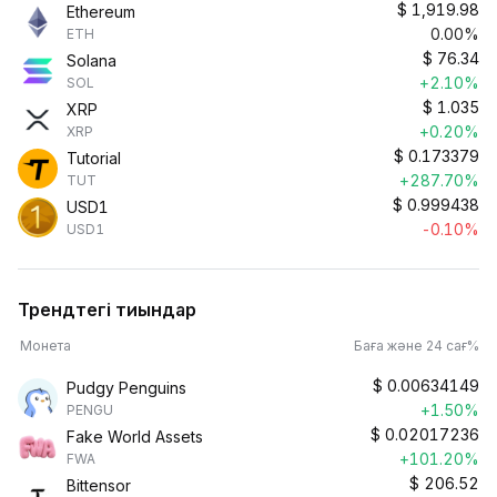
$
1,919.98
Ethereum
0.00%
ETH
$
76.34
Solana
+2.10%
SOL
$
1.035
XRP
+0.20%
XRP
$
0.173379
Tutorial
+287.70%
TUT
$
0.999438
USD1
-0.10%
USD1
Трендтегі тиындар
Монета
Баға және 24 сағ%
$
0.00634149
Pudgy Penguins
+1.50%
PENGU
$
0.02017236
Fake World Assets
+101.20%
FWA
$
206.52
Bittensor