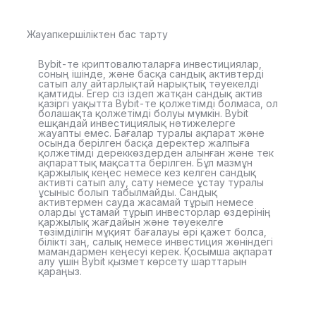
Жауапкершіліктен бас тарту
Bybit-те криптовалюталарға инвестициялар,
соның ішінде, және басқа сандық активтерді
сатып алу айтарлықтай нарықтық тәуекелді
қамтиды. Егер сіз іздеп жатқан сандық актив
қазіргі уақытта Bybit-те қолжетімді болмаса, ол
болашақта қолжетімді болуы мүмкін. Bybit
ешқандай инвестициялық нәтижелерге
жауапты емес. Бағалар туралы ақпарат және
осында берілген басқа деректер жалпыға
қолжетімді дереккөздерден алынған және тек
ақпараттық мақсатта берілген. Бұл мазмұн
қаржылық кеңес немесе кез келген сандық
активті сатып алу, сату немесе ұстау туралы
ұсыныс болып табылмайды. Сандық
активтермен сауда жасамай тұрып немесе
оларды ұстамай тұрып инвесторлар өздерінің
қаржылық жағдайын және тәуекелге
төзімділігін мұқият бағалауы әрі қажет болса,
білікті заң, салық немесе инвестиция жөніндегі
мамандармен кеңесуі керек. Қосымша ақпарат
алу үшін Bybit қызмет көрсету шарттарын
қараңыз.