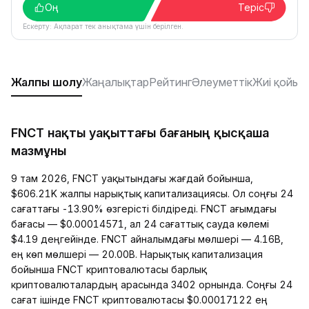
Оң
Теріс
Ескерту: Ақпарат тек анықтама үшін берілген.
Жалпы шолу
Жаңалықтар
Рейтинг
Әлеуметтік
Жиі қойыл
FNCT нақты уақыттағы бағаның қысқаша
мазмұны
9 там 2026, FNCT уақытындағы жағдай бойынша,
$606.21K жалпы нарықтық капитализациясы. Ол соңғы 24
сағаттағы -13.90% өзгерісті білдіреді. FNCT ағымдағы
бағасы — $0.00014571, ал 24 сағаттық сауда көлемі
$4.19 деңгейінде. FNCT айналымдағы мөлшері — 4.16B,
ең көп мөлшері — 20.00B. Нарықтық капитализация
бойынша FNCT криптовалютасы барлық
криптовалюталардың арасында 3402 орнында. Соңғы 24
сағат ішінде FNCT криптовалютасы $0.00017122 ең