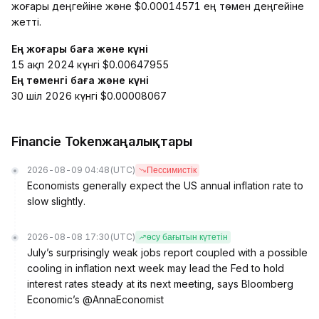
жоғары деңгейіне және $0.00014571 ең төмен деңгейіне
жетті.
Ең жоғары баға және күні
15 ақп 2024 күнгі $0.00647955
Ең төменгі баға және күні
30 шіл 2026 күнгі $0.00008067
Financie Tokenжаңалықтары
2026-08-09 04:48
(UTC)
Пессимистік
Economists generally expect the US annual inflation rate to
slow slightly.
2026-08-08 17:30
(UTC)
өсу бағытын күтетін
July’s surprisingly weak jobs report coupled with a possible
cooling in inflation next week may lead the Fed to hold
interest rates steady at its next meeting, says Bloomberg
Economic’s @AnnaEconomist