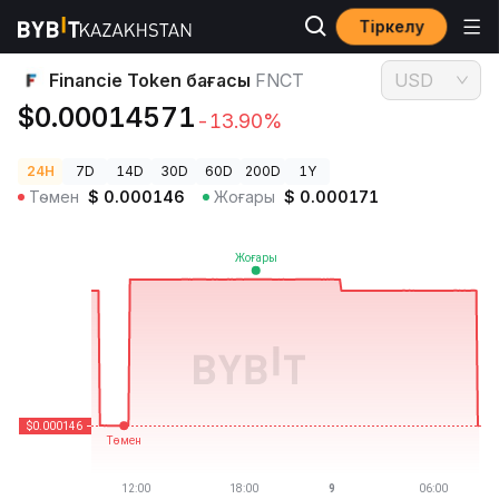
Тіркелу
Криптовалюта бағалары
Financie Token бағасы FNCT
Financie Token бағасы
FNCT
USD
$0.00014571
-13.90%
24H
7D
14D
30D
60D
200D
1Y
Төмен
$
0.000146
Жоғары
$
0.000171