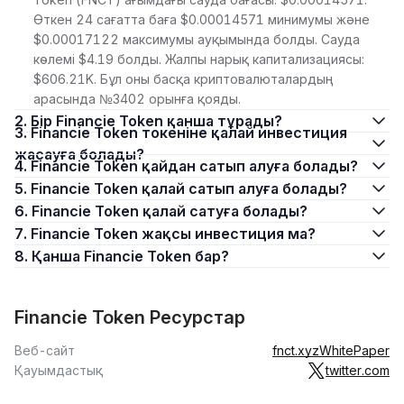
Өткен 24 сағатта баға $0.00014571 минимумы және
$0.00017122 максимумы ауқымында болды. Сауда
көлемі $4.19 болды. Жалпы нарық капитализациясы:
$606.21K. Бұл оны басқа криптовалюталардың
арасында №3402 орынға қояды.
2. Бір Financie Token қанша тұрады?
3. Financie Token токеніне қалай инвестиция
жасауға болады?
4. Financie Token қайдан сатып алуға болады?
5. Financie Token қалай сатып алуға болады?
6. Financie Token қалай сатуға болады?
7. Financie Token жақсы инвестиция ма?
8. Қанша Financie Token бар?
Financie Token Ресурстар
Веб-сайт
fnct.xyz
WhitePaper
Қауымдастық
twitter.com