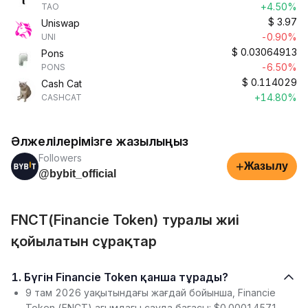
+4.50%
TAO
$
3.97
Uniswap
-0.90%
UNI
$
0.03064913
Pons
-6.50%
PONS
$
0.114029
Cash Cat
+14.80%
CASHCAT
Әлжелілерімізге жазылыңыз
Followers
+
Жазылу
@bybit_official
FNCT(Financie Token) туралы жиі
қойылатын сұрақтар
1. Бүгін Financie Token қанша тұрады?
9 там 2026 уақытындағы жағдай бойынша, Financie
Token (FNCT) ағымдағы сауда бағасы: $0.00014571.