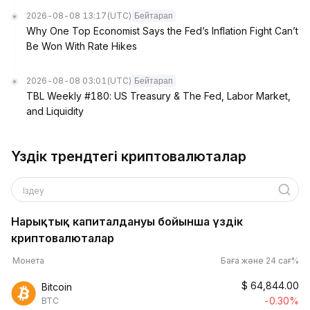
2026-08-08 13:17
(UTC)
Бейтарап
Why One Top Economist Says the Fed’s Inflation Fight Can’t
Be Won With Rate Hikes
2026-08-08 03:01
(UTC)
Бейтарап
TBL Weekly #180: US Treasury & The Fed, Labor Market,
and Liquidity
Үздік трендтегі криптовалюталар
Іздеу
Нарықтық капиталдануы бойынша үздік
криптовалюталар
Монета
Баға және 24 сағ%
$
64,844.00
Bitcoin
-0.30%
BTC