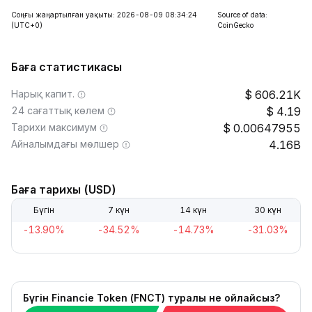
Соңғы жаңартылған уақыты: 2026-08-09 08:34:24
Source of data:
(UTC+0)
CoinGecko
Баға статистикасы
Нарық капит.
606.21K
24 сағаттық көлем
4.19
Тарихи максимум
0.00647955
Айналымдағы мөлшер
4.16B
Баға тарихы (USD)
Бүгін
7 күн
14 күн
30 күн
-13.90%
-34.52%
-14.73%
-31.03%
Бүгін Financie Token (FNCT) туралы не ойлайсыз?