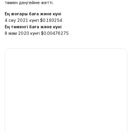
төмен деңгейіне жетті.
Ең жоғары баға және күні
4 сәу 2021 күнгі $0.193254
Ең төменгі баға және күні
8 мам 2020 күнгі $0.00476275