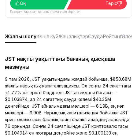
Оң
Теріс
Ескерту: Ақпарат тек анықтама үшін берілген.
Жалпы шолу
Көңіл күй
Жаңалықтар
Сауда
Рейтинг
Әлеум
JST нақты уақыттағы бағаның қысқаша
мазмұны
9 там 2026, JST уақытындағы жағдай бойынша, $850.68M
жалпы нарықтық капитализациясы. Ол соңғы 24 сағаттағы
+1.72% өзгерісті білдіреді. JST ағымдағы бағасы —
$0.103874, ал 24 сағаттық сауда көлемі $40.35M
деңгейінде. JST айналымдағы мөлшері — 8.19B, ең көп
мөлшері — 9.90B. Нарықтық капитализация бойынша JST
криптовалютасы барлық криптовалюталардың арасында
76 орнында. Соңғы 24 сағат ішінде JST криптовалютасы
$0.104914 ең жоғары деңгейіне және $0.100133 ең