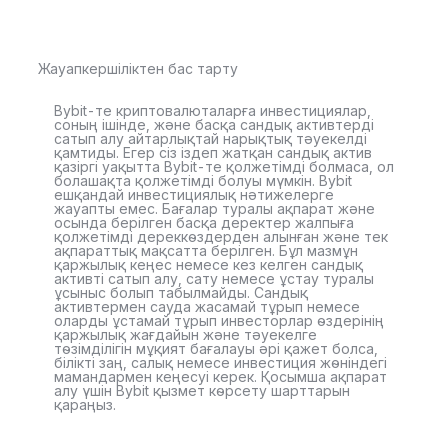
Жауапкершіліктен бас тарту
Bybit-те криптовалюталарға инвестициялар,
соның ішінде, және басқа сандық активтерді
сатып алу айтарлықтай нарықтық тәуекелді
қамтиды. Егер сіз іздеп жатқан сандық актив
қазіргі уақытта Bybit-те қолжетімді болмаса, ол
болашақта қолжетімді болуы мүмкін. Bybit
ешқандай инвестициялық нәтижелерге
жауапты емес. Бағалар туралы ақпарат және
осында берілген басқа деректер жалпыға
қолжетімді дереккөздерден алынған және тек
ақпараттық мақсатта берілген. Бұл мазмұн
қаржылық кеңес немесе кез келген сандық
активті сатып алу, сату немесе ұстау туралы
ұсыныс болып табылмайды. Сандық
активтермен сауда жасамай тұрып немесе
оларды ұстамай тұрып инвесторлар өздерінің
қаржылық жағдайын және тәуекелге
төзімділігін мұқият бағалауы әрі қажет болса,
білікті заң, салық немесе инвестиция жөніндегі
мамандармен кеңесуі керек. Қосымша ақпарат
алу үшін Bybit қызмет көрсету шарттарын
қараңыз.