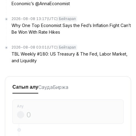
Economic’s @AnnaEconomist
2026-08-08 13:17
(UTC)
Бейтарап
Why One Top Economist Says the Fed’s Inflation Fight Can’t
Be Won With Rate Hikes
2026-08-08 03:01
(UTC)
Бейтарап
TBL Weekly #180: US Treasury & The Fed, Labor Market,
and Liquidity
Сауда
Биржа
Сатып алу
Алу