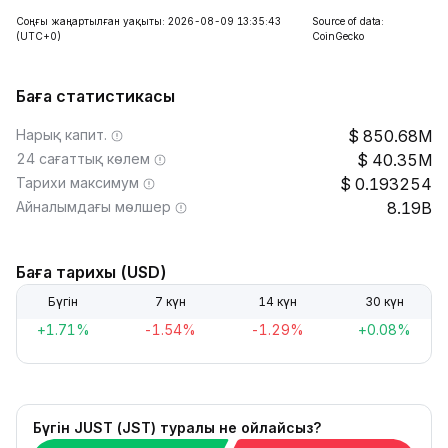
Соңғы жаңартылған уақыты: 2026-08-09 13:35:43
Source of data:
(UTC+0)
CoinGecko
Баға статистикасы
Нарық капит.
850.68M
24 сағаттық көлем
40.35M
Тарихи максимум
0.193254
Айналымдағы мөлшер
8.19B
Баға тарихы (USD)
Бүгін
7 күн
14 күн
30 күн
+1.71%
-1.54%
-1.29%
+0.08%
Бүгін JUST (JST) туралы не ойлайсыз?