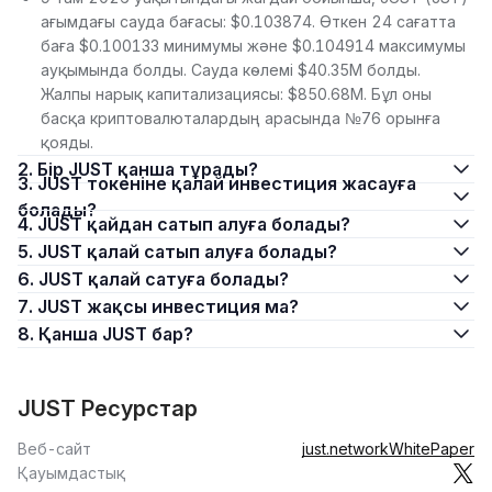
ағымдағы сауда бағасы: $0.103874. Өткен 24 сағатта
баға $0.100133 минимумы және $0.104914 максимумы
ауқымында болды. Сауда көлемі $40.35M болды.
Жалпы нарық капитализациясы: $850.68M. Бұл оны
басқа криптовалюталардың арасында №76 орынға
қояды.
2. Бір JUST қанша тұрады?
3. JUST токеніне қалай инвестиция жасауға
болады?
4. JUST қайдан сатып алуға болады?
5. JUST қалай сатып алуға болады?
6. JUST қалай сатуға болады?
7. JUST жақсы инвестиция ма?
8. Қанша JUST бар?
JUST Ресурстар
Веб-сайт
just.network
WhitePaper
Қауымдастық