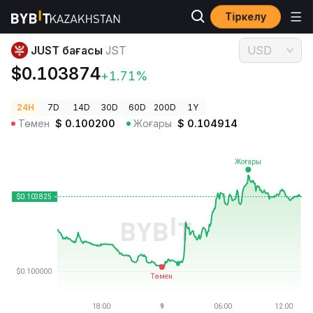
Тіркелу
Криптовалюта бағалары
JUST бағасы JST
JUST бағасы
JST
USD
$0.103874
+1.71%
24H
7D
14D
30D
60D
200D
1Y
Төмен
$
0.100200
Жоғары
$
0.104914