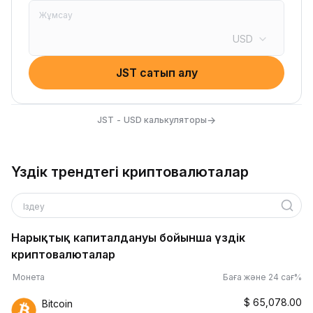
Жұмсау
USD
JST сатып алу
→
JST - USD калькуляторы
Үздік трендтегі криптовалюталар
Іздеу
Нарықтық капиталдануы бойынша үздік
криптовалюталар
Монета
Баға және 24 сағ%
$
65,078.00
Bitcoin