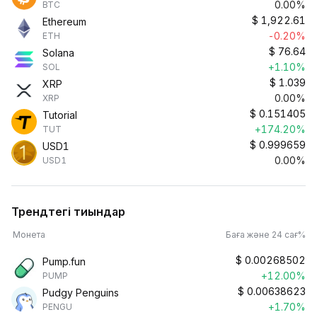
0.00%
BTC
$
1,922.61
Ethereum
-0.20%
ETH
$
76.64
Solana
+1.10%
SOL
$
1.039
XRP
0.00%
XRP
$
0.151405
Tutorial
+174.20%
TUT
$
0.999659
USD1
0.00%
USD1
Трендтегі тиындар
Монета
Баға және 24 сағ%
$
0.00268502
Pump.fun
+12.00%
PUMP
$
0.00638623
Pudgy Penguins
+1.70%
PENGU