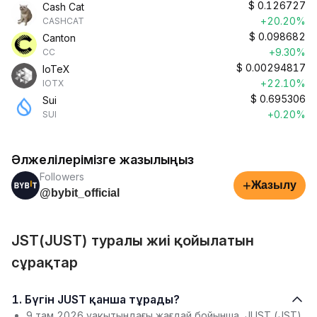
$
0.126727
Cash Cat
+20.20%
CASHCAT
$
0.098682
Canton
+9.30%
CC
$
0.00294817
IoTeX
+22.10%
IOTX
$
0.695306
Sui
+0.20%
SUI
Әлжелілерімізге жазылыңыз
Followers
+
Жазылу
@bybit_official
JST(JUST) туралы жиі қойылатын
сұрақтар
1. Бүгін JUST қанша тұрады?
9 там 2026 уақытындағы жағдай бойынша, JUST (JST)