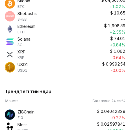
$
64,567.00
Bitcoin
+1.02%
BTC
$
10.65
Sheboshis
--
SHEB
$
1,908.39
Ethereum
+2.55%
ETH
$
74.01
Solana
+0.84%
SOL
$
1.062
XRP
-0.64%
XRP
$
0.999254
USD1
-0.00%
USD1
Трендтегі тиындар
Монета
Баға және 24 сағ%
$
0.04042329
ZIGChain
-0.27%
ZIG
$
0.02597841
Bless