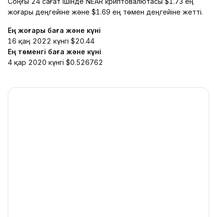
Соңғы 24 сағат ішінде NEAR криптовалютасы $1.73 ең
жоғары деңгейіне және $1.69 ең төмен деңгейіне жетті.
Ең жоғары баға және күні
16 қаң 2022 күнгі $20.44
Ең төменгі баға және күні
4 қар 2020 күнгі $0.526762