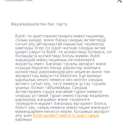
Жауапкершіліктен бас тарту
Bybit-те криптовалюталарға инвестициялар,
соның ішінде, және басқа сандық активтерді
сатып алу айтарлықтай нарықтық тәуекелді
қамтиды. Егер сіз іздеп жатқан сандық актив
қазіргі уақытта Bybit-те қолжетімді болмаса, ол
болашақта қолжетімді болуы мүмкін. Bybit
ешқандай инвестициялық нәтижелерге
жауапты емес. Бағалар туралы ақпарат және
осында берілген басқа деректер жалпыға
қолжетімді дереккөздерден алынған және тек
ақпараттық мақсатта берілген. Бұл мазмұн
қаржылық кеңес немесе кез келген сандық
активті сатып алу, сату немесе ұстау туралы
ұсыныс болып табылмайды. Сандық
активтермен сауда жасамай тұрып немесе
оларды ұстамай тұрып инвесторлар өздерінің
қаржылық жағдайын және тәуекелге
төзімділігін мұқият бағалауы әрі қажет болса,
білікті заң, салық немесе инвестиция жөніндегі
мамандармен кеңесуі керек. Қосымша ақпарат
алу үшін
Bybit қызмет көрсету шарттарын
қараңыз.