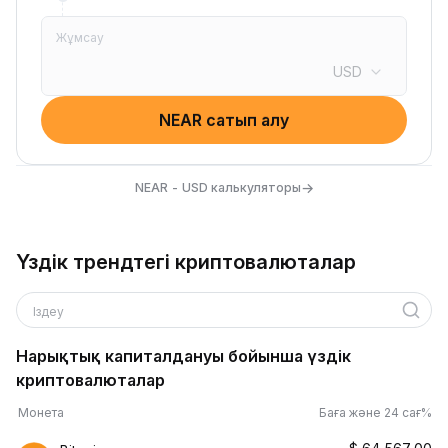
Жұмсау
USD
NEAR сатып алу
→
NEAR - USD калькуляторы
Үздік трендтегі криптовалюталар
Іздеу
Нарықтық капиталдануы бойынша үздік
криптовалюталар
Монета
Баға және 24 сағ%