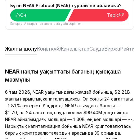
Бүгін NEAR Protocol (NEAR) туралы не ойлайсыз?
Оң
Теріс
Ескерту: Ақпарат тек анықтама үшін берілген.
Жалпы шолу
Көңіл күй
Жаңалықтар
Сауда
Биржа
Рейтин
NEAR нақты уақыттағы бағаның қысқаша
мазмұны
6 там 2026, NEAR уақытындағы жағдай бойынша, $2.21B
жалпы нарықтық капитализациясы. Ол соңғы 24 сағаттағы
-1.81% өзгерісті білдіреді. NEAR ағымдағы бағасы —
$1.70, ал 24 сағаттық сауда көлемі $99.40M деңгейінде.
NEAR айналымдағы мөлшері — 1.30B, ең көп мөлшері — --.
Нарықтық капитализация бойынша NEAR криптовалютасы
барлық криптовалюталардың арасында 39 орнында.