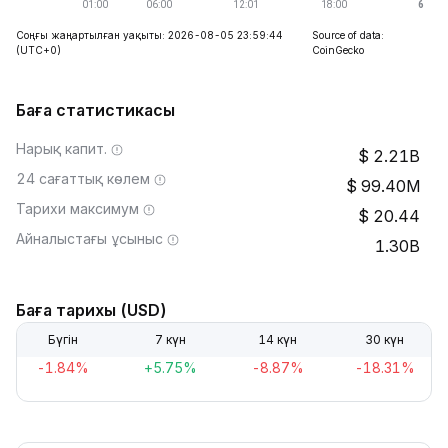
Соңғы жаңартылған уақыты: 2026-08-05 23:59:44
Source of data:
(UTC+0)
CoinGecko
Баға статистикасы
Нарық капит.
2.21B
24 сағаттық көлем
99.40M
Тарихи максимум
20.44
Айналыстағы ұсыныс
1.30B
Баға тарихы (USD)
Бүгін
7 күн
14 күн
30 күн
-1.84%
+5.75%
-8.87%
-18.31%