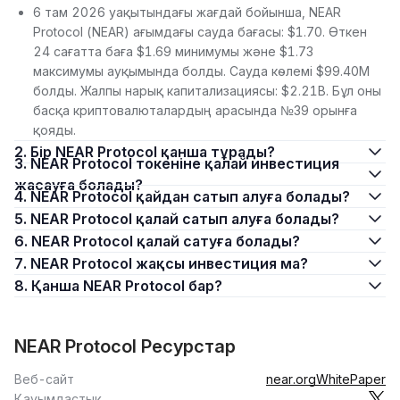
6 там 2026 уақытындағы жағдай бойынша, NEAR
Protocol (NEAR) ағымдағы сауда бағасы: $1.70. Өткен
24 сағатта баға $1.69 минимумы және $1.73
максимумы ауқымында болды. Сауда көлемі $99.40M
болды. Жалпы нарық капитализациясы: $2.21B. Бұл оны
басқа криптовалюталардың арасында №39 орынға
қояды.
2. Бір NEAR Protocol қанша тұрады?
3. NEAR Protocol токеніне қалай инвестиция
жасауға болады?
4. NEAR Protocol қайдан сатып алуға болады?
5. NEAR Protocol қалай сатып алуға болады?
6. NEAR Protocol қалай сатуға болады?
7. NEAR Protocol жақсы инвестиция ма?
8. Қанша NEAR Protocol бар?
NEAR Protocol Ресурстар
Веб-сайт
near.org
WhitePaper
Қауымдастық