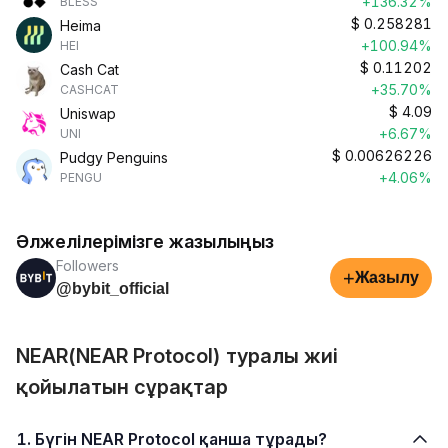
+136.32%
BLESS
$
0.258281
Heima
+100.94%
HEI
$
0.11202
Cash Cat
+35.70%
CASHCAT
$
4.09
Uniswap
+6.67%
UNI
$
0.00626226
Pudgy Penguins
+4.06%
PENGU
Әлжелілерімізге жазылыңыз
Followers
+
Жазылу
@bybit_official
NEAR(NEAR Protocol) туралы жиі
қойылатын сұрақтар
1. Бүгін NEAR Protocol қанша тұрады?