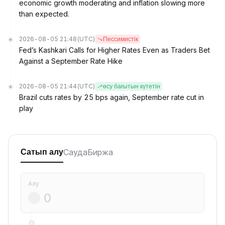
economic growth moderating and inflation slowing more
than expected.
2026-08-05 21:48
(UTC)
Пессимистік
Fed’s Kashkari Calls for Higher Rates Even as Traders Bet
Against a September Rate Hike
2026-08-05 21:44
(UTC)
өсу бағытын күтетін
Brazil cuts rates by 25 bps again, September rate cut in
play
Сауда
Биржа
Сатып алу
Алу