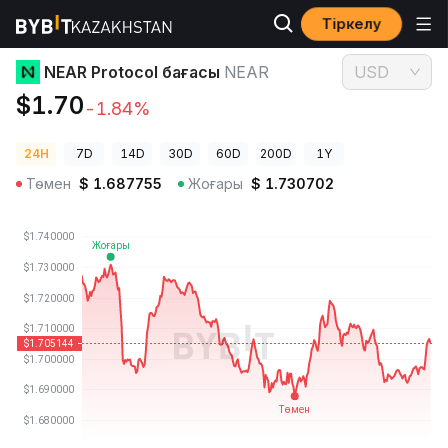
Тіркелу
Криптовалюта бағалары
NEAR Protocol бағасы NEAR
NEAR Protocol бағасы
NEAR
USD
$1.70
-1.84%
24H
7D
14D
30D
60D
200D
1Y
Төмен
$
1.687755
Жоғары
$
1.730702