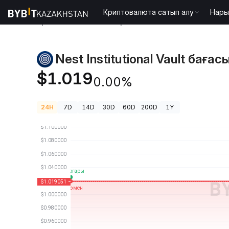
Криптовалюта сатып алу
Нары
Криптовалюта бағалары
Nest Institutional Vault
Nest Institutional Vault бағас
$1.019
0.00%
24H
7D
14D
30D
60D
200D
1Y