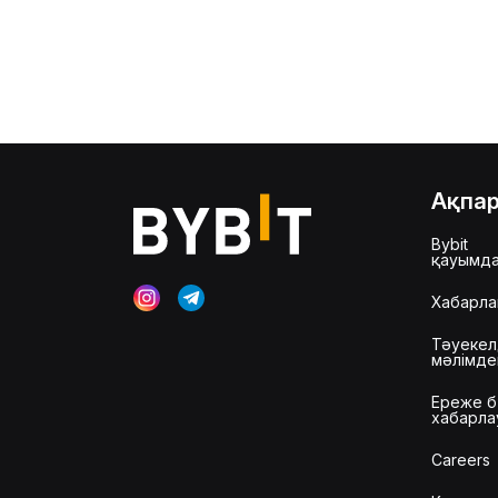
Ақпа
Bybit
қауымд
Хабарла
Тәуекел
мәлімд
Ереже б
хабарла
Careers