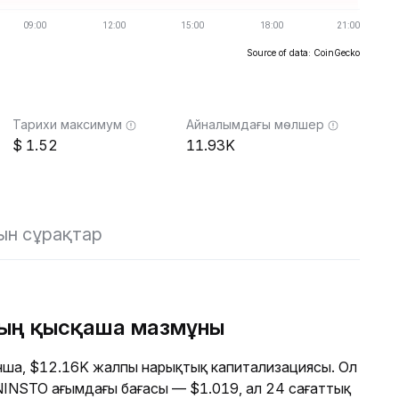
Source of data: CoinGecko
Тарихи максимум
Айналымдағы мөлшер
1.52
11.93K
ын сұрақтар
ның қысқаша мазмұны
ша, $12.16K жалпы нарықтық капитализациясы. Ол
. NINSTO ағымдағы бағасы — $1.019, ал 24 сағаттық