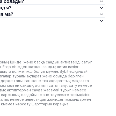
луға болады?
олады?
ция ма?
оның ішінде, және басқа сандық активтерді сатып
Егер сіз іздеп жатқан сандық актив қазіргі
ашақта қолжетімді болуы мүмкін. Bybit ешқандай
ағалар туралы ақпарат және осында берілген
здерден алынған және тек ақпараттық мақсатта
кез келген сандық активті сатып алу, сату немесе
дық активтермен сауда жасамай тұрып немесе
 қаржылық жағдайын және тәуекелге төзімділігін
, салық немесе инвестиция жөніндегі мамандармен
it қызмет көрсету шарттарын қараңыз.