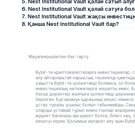
5. Nest Institutional Vault қалай сатып а
6. Nest Institutional Vault қалай сатуға б
7. Nest Institutional Vault жақсы инвести
8. Қанша Nest Institutional Vault бар?
Жауапкершіліктен бас тарту
Bybit-те криптовалюталарға инвестициялар, с
алу айтарлықтай нарықтық тәуекелді қамтиды. 
уақытта Bybit-те қолжетімді болмаса, ол бол
инвестициялық нәтижелерге жауапты емес. Б
басқа деректер жалпыға қолжетімді дереккө
берілген. Бұл мазмұн қаржылық кеңес немесе 
ұстау туралы ұсыныс болып табылмайды. Сан
оларды ұстамай тұрып инвесторлар өздерінің
мұқият бағалауы әрі қажет болса, білікті заң
кеңесуі керек. Қосымша ақпарат алу үшін Byb