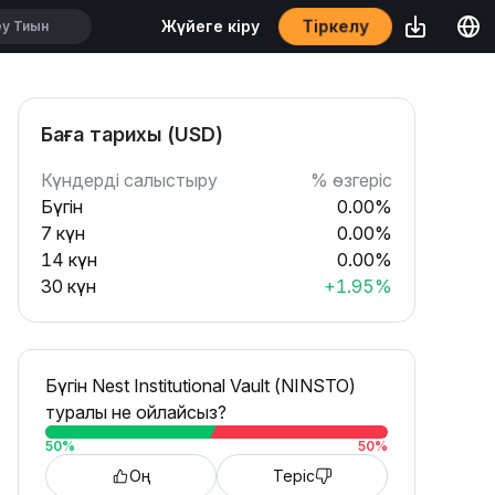
Тіркелу
Жүйеге кіру
Баға тарихы (USD)
Күндерді салыстыру
% өзгеріс
Бүгін
0.00%
7 күн
0.00%
14 күн
0.00%
30 күн
+1.95%
Бүгін Nest Institutional Vault (NINSTO)
туралы не ойлайсыз?
50
%
50
%
Оң
Теріс