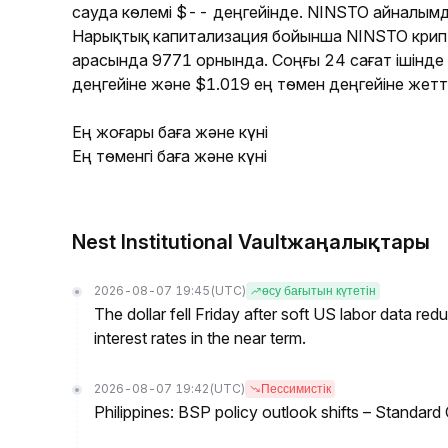
сауда көлемі $-- деңгейінде. NINSTO айналымд
Нарықтық капитализация бойынша NINSTO кри
арасында 9771 орнында. Соңғы 24 сағат ішінд
деңгейіне және $1.019 ең төмен деңгейіне жетті
Ең жоғары баға және күні
Ең төменгі баға және күні
Nest Institutional Vaultжаңалықтары
2026-08-07 19:45
(UTC)
өсу бағытын күтетін
The dollar fell Friday after soft US labor data re
interest rates in the near term.
2026-08-07 19:42
(UTC)
Пессимистік
Philippines: BSP policy outlook shifts – Standard