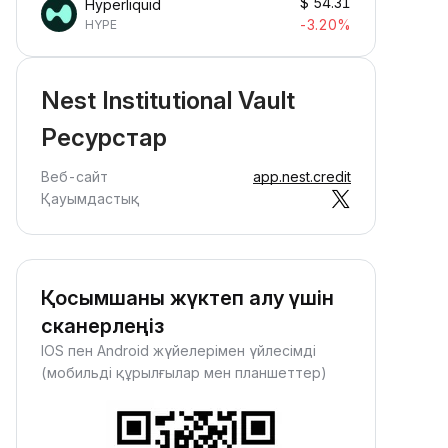
$
54.31
Hyperliquid
-3.20%
HYPE
Nest Institutional Vault
Ресурстар
Веб-сайт
app.nest.credit
Қауымдастық
Қосымшаны жүктеп алу үшін
сканерлеңіз
IOS пен Android жүйелерімен үйлесімді
(мобильді құрылғылар мен планшеттер)