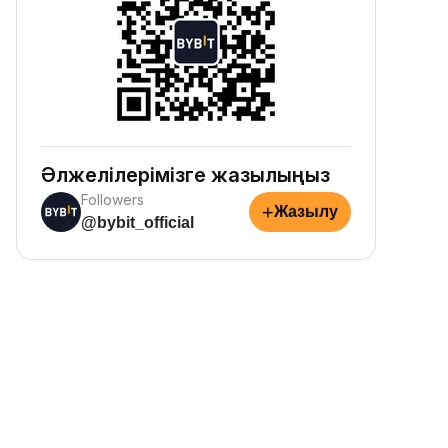
Әлжелілерімізге жазылыңыз
Followers
+
Жазылу
@bybit_official