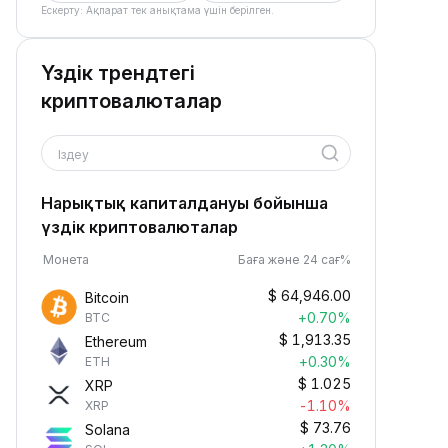
Ескерту: Ақпарат тек анықтама үшін берілген.
Үздік трендтегі
криптовалюталар
Іздеу
Нарықтық капиталдануы бойынша
үздік криптовалюталар
Монета
Баға және 24 сағ%
$
64,946.00
Bitcoin
+0.70%
BTC
$
1,913.35
Ethereum
+0.30%
ETH
$
1.025
XRP
-1.10%
XRP
$
73.76
Solana