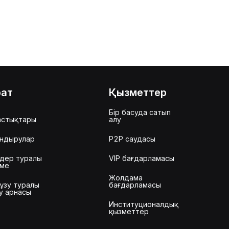
рат
Қызметтер
Бір басуда сатып
астықтары
алу
ндырулар
P2P саудасы
дер туралы
VIP бағдарламасы
еме
Жолдама
ұзу туралы
бағдарламасы
у арнасы
Институционалдық
қызметтер