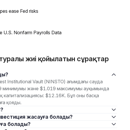
pes ease Fed risks
e U.S. Nonfarm Payrolls Data
) туралы жиі қойылатын сұрақтар
ады?
 Institutional Vault (NINSTO) ағымдағы сауда
019 минимумы және $1.019 максимумы ауқымында
қ капитализациясы: $12.16K. Бұл оны басқа
ға қояды.
ы?
ай инвестиция жасауға болады?
алуға болады?