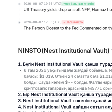
2026-08-07 19:24
(UTC)
өсу бағытын күтетін
US Treasury yields drop on soft NFP, Hormuz ho
2026-08-07 17:50
(UTC)
Пессимистік
The Person Closest to the Fed Commented on th
NINSTO(Nest Institutional Vault
1. Бүгін Nest Institutional Vault қанша тұр
8 там 2026 уақытындағы жағдай бойынша, Nest
бағасы: $1.019. Өткен 24 сағатта баға $1.
болды. Сауда көлемі $-- болды. Жалпы нары
криптовалюталардың арасында №9771 орын
2. Бір Nest Institutional Vault қанша тұрад
3. Nest Institutional Vault токеніне қал
4. Nest Institutional Vault қайдан сатып 