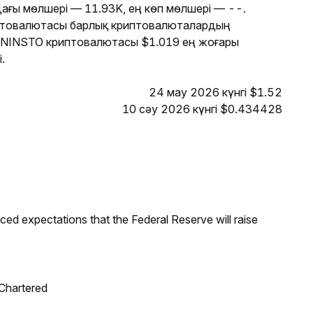
ағы мөлшері — 11.93K, ең көп мөлшері — --.
птовалютасы барлық криптовалюталардың
е NINSTO криптовалютасы $1.019 ең жоғары
.
24 мау 2026 күнгі $1.52
10 сәу 2026 күнгі $0.434428
duced expectations that the Federal Reserve will raise
 Chartered