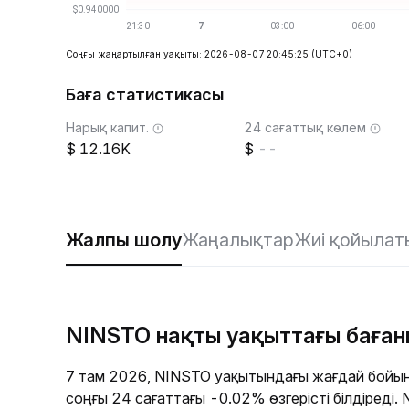
Соңғы жаңартылған уақыты: 2026-08-07 20:45:25
(UTC+0)
Баға статистикасы
Нарық капит.
24 сағаттық көлем
12.16K
--
Жалпы шолу
Жаңалықтар
Жиі қойылат
NINSTO нақты уақыттағы баға
7 там 2026, NINSTO уақытындағы жағдай бойын
соңғы 24 сағаттағы -0.02% өзгерісті білдіреді