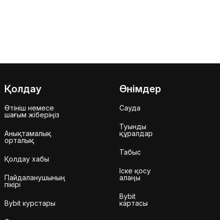
Қолдау
Өнімдер
Өтініш немесе
Сауда
шағым жіберіңіз
Туынды
Анықтамалық
құралдар
орталық
Табыс
Қолдау хабы
Іске қосу
Пайдаланушының
алаңы
пікірі
Bybit
Bybit курстары
картасы