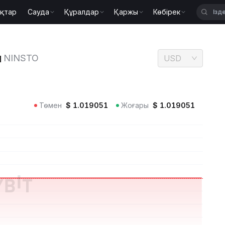
қтар
Сауда
Құралдар
Қаржы
Көбірек
 бағасы NINSTO
ы
NINSTO
USD
Төмен
$
1.019051
Жоғары
$
1.019051