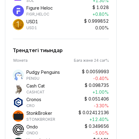
+1.30%
SOL
$
1.028
Figure Heloc
+0.80%
FIGR_HELOC
$
0.999852
USD1
0.00%
USD1
Трендтегі тиындар
Монета
Баға және 24 сағ%
$
0.0059993
Pudgy Penguins
-0.40%
PENGU
$
0.098735
Cash Cat
+1.00%
CASHCAT
$
0.051406
Cronos
-3.30%
CRO
$
0.02412136
StonkBroker
+12.40%
STONKBROKER
$
0.349656
Ondo
-5.00%
ONDO