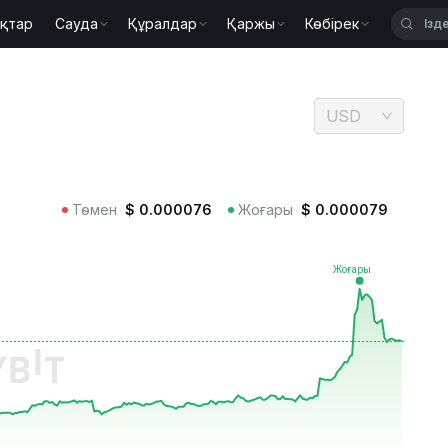
қтар
Сауда
Құралдар
Қаржы
Көбірек
USD
Төмен
$
0.000076
Жоғары
$
0.000079