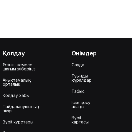
Қолдау
Өнімдер
Өтініш немесе
Сауда
шағым жіберіңіз
Туынды
Анықтамалық
құралдар
орталық
Табыс
Қолдау хабы
Іске қосу
Пайдаланушының
алаңы
пікірі
Bybit
Bybit курстары
картасы