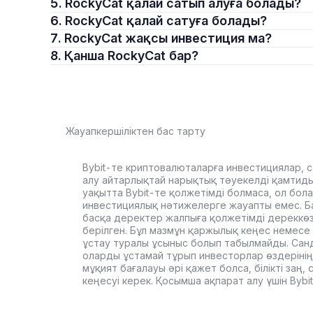
5. RockyCat қалай сатып алуға болады?
6. RockyCat қалай сатуға болады?
7. RockyCat жақсы инвестиция ма?
8. Қанша RockyCat бар?
Жауапкершіліктен бас тарту
Bybit-те криптовалюталарға инвестициялар, с
алу айтарлықтай нарықтық тәуекелді қамтиды. 
уақытта Bybit-те қолжетімді болмаса, ол бол
инвестициялық нәтижелерге жауапты емес. Б
басқа деректер жалпыға қолжетімді дереккө
берілген. Бұл мазмұн қаржылық кеңес немесе 
ұстау туралы ұсыныс болып табылмайды. Сан
оларды ұстамай тұрып инвесторлар өздерінің
мұқият бағалауы әрі қажет болса, білікті заң
кеңесуі керек. Қосымша ақпарат алу үшін Byb