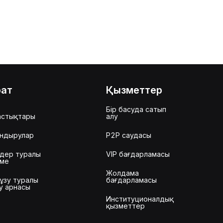
рат
Қызметтер
Бір басуда сатып
астықтары
алу
ндырулар
P2P саудасы
дер туралы
VIP бағдарламасы
еме
Жолдама
ұзу туралы
бағдарламасы
у арнасы
Институционалдық
қызметтер