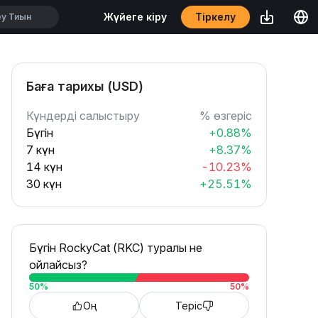
Тіркелу
Жүйеге кіру
Баға тарихы (USD)
Күндерді салыстыру
% өзгеріс
Бүгін
+0.88%
7 күн
+8.37%
14 күн
-10.23%
30 күн
+25.51%
Бүгін RockyCat (RKC) туралы не
ойлайсыз?
50
%
50
%
Оң
Теріс