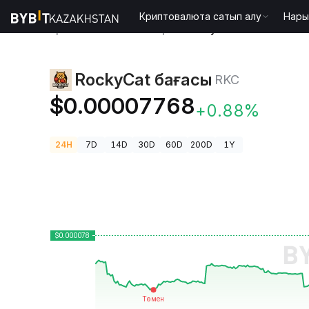
Криптовалюта сатып алу
Нары
Криптовалюта бағалары
RockyCat бағасы RKC
RockyCat бағасы
RKC
$0.00007768
+0.88%
24H
7D
14D
30D
60D
200D
1Y