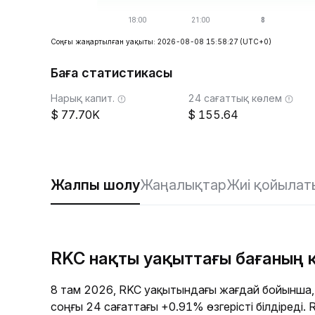
Соңғы жаңартылған уақыты: 2026-08-08 15:58:27
(UTC+0)
Баға статистикасы
Нарық капит.
24 сағаттық көлем
77.70K
155.64
Жалпы шолу
Жаңалықтар
Жиі қойылат
RKC нақты уақыттағы бағаның
8 там 2026, RKC уақытындағы жағдай бойынша,
соңғы 24 сағаттағы +0.91% өзгерісті білдіреді