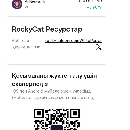
$
0.091169
Pi Network
+3.90%
PI
RockyCat Ресурстар
Веб-сайт
rockycatcoin.com
WhitePaper
Қауымдастық
Қосымшаны жүктеп алу үшін
сканерлеңіз
IOS пен Android жүйелерімен үйлесімді
(мобильді құрылғылар мен планшеттер)