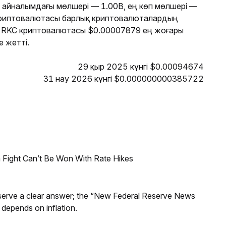
C айналымдағы мөлшері — 1.00B, ең көп мөлшері —
криптовалютасы барлық криптовалюталардың
е RKC криптовалютасы $0.00007879 ең жоғары
 жетті.
29 қыр 2025 күнгі $0.00094674
31 нау 2026 күнгі $0.000000000385722
 Fight Can’t Be Won With Rate Hikes
Reserve a clear answer; the “New Federal Reserve News
 depends on inflation.