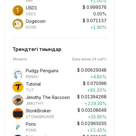
+1.00%
XRP
$
0.999576
USD1
0.00%
USD1
$
0.071157
Dogecoin
+1.90%
DOGE
Трендтегі тиындар
Монета
Баға және 24 сағ%
$
0.00629348
Pudgy Penguins
+4.80%
PENGU
$
0.070396
Tutorial
+91.20%
TUT
$
0.01394268
Jimothy The Raccoon
+229.30%
JIMOTHY
$
0.03108649
StonkBroker
+35.90%
STONKBROKER
$
0.02965035
Pons
+22.40%
PONS