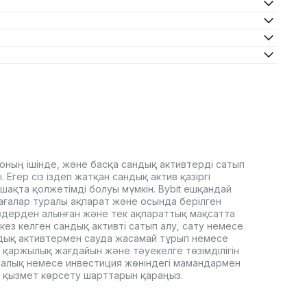
оның ішінде, және басқа сандық активтерді сатып
Егер сіз іздеп жатқан сандық актив қазіргі
ашақта қолжетімді болуы мүмкін. Bybit ешқандай
ағалар туралы ақпарат және осында берілген
здерден алынған және тек ақпараттық мақсатта
кез келген сандық активті сатып алу, сату немесе
дық активтермен сауда жасамай тұрып немесе
 қаржылық жағдайын және тәуекелге төзімділігін
, салық немесе инвестиция жөніндегі мамандармен
it қызмет көрсету шарттарын қараңыз.