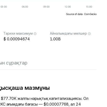
Source of data: CoinGecko
Тарихи максимум
Айналымдағы мөлшер
0.00094674
1.00B
ын сұрақтар
 қысқаша мазмұны
 $77.70K жалпы нарықтық капитализациясы. Ол
. RKC ағымдағы бағасы — $0.00007768, ал 24