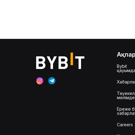
Ақпа
Bybit
қауымд
Хабарла
Тәуекел
мәлімд
Ереже б
хабарла
Careers