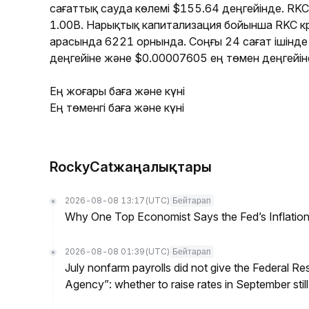
сағаттық сауда көлемі $155.64 деңгейінде. RK
1.00B. Нарықтық капитализация бойынша RKC 
арасында 6221 орнында. Соңғы 24 сағат ішінд
деңгейіне және $0.00007605 ең төмен деңгейіне
Ең жоғары баға және күні
Ең төменгі баға және күні
RockyCatжаңалықтары
2026-08-08 13:17
(UTC)
Бейтарап
Why One Top Economist Says the Fed’s Inflation
2026-08-08 01:39
(UTC)
Бейтарап
July nonfarm payrolls did not give the Federal 
Agency”: whether to raise rates in September still