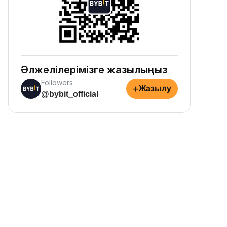
Әлжелілерімізге жазылыңыз
Followers
+
Жазылу
@bybit_official