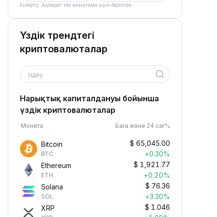
Ескерту: Ақпарат тек анықтама үшін берілген.
Үздік трендтегі
криптовалюталар
Іздеу
Нарықтық капиталдануы бойынша
үздік криптовалюталар
Монета
Баға және 24 сағ%
$
65,045.00
Bitcoin
+0.30%
BTC
$
1,921.77
Ethereum
+0.20%
ETH
$
76.36
Solana
+3.30%
SOL
$
1.046
XRP