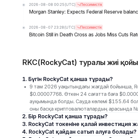
2026-08-08 00:25
(UTC)
Пессимистік
Morgan Stanley: Expects Federal Reserve balance 
2026-08-07 23:28
(UTC)
Пессимистік
Bitcoin Still in Death Cross as Jobs Miss Cuts R
RKC(RockyCat) туралы жиі қой
1. Бүгін RockyCat қанша тұрады?
9 там 2026 уақытындағы жағдай бойынша, Ro
$0.00007768. Өткен 24 сағатта баға $0.0
ауқымында болды. Сауда көлемі $155.64 бол
оны басқа криптовалюталардың арасында №
2. Бір RockyCat қанша тұрады?
3. RockyCat токеніне қалай инвестиция 
4. RockyCat қайдан сатып алуға болады?