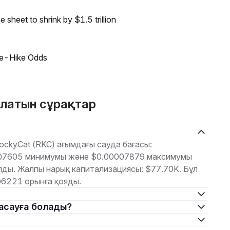
sheet to shrink by $1.5 trillion
ate-Hike Odds
ылатын сұрақтар
ckyCat (RKC) ағымдағы сауда бағасы:
0007605 минимумы және $0.00007879 максимумы
ды. Жалпы нарық капитализациясы: $77.70K. Бұл
6221 орынға қояды.
жасауға болады?