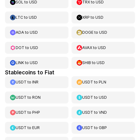
SOL
to
USD
TRX
to
USD
LTC
to
USD
XRP
to
USD
ADA
to
USD
DOGE
to
USD
DOT
to
USD
AVAX
to
USD
LINK
to
USD
SHIB
to
USD
Stablecoins to Fiat
USDT
to
INR
USDT
to
PLN
USDT
to
RON
USDT
to
USD
USDT
to
PHP
USDT
to
VND
USDT
to
EUR
USDT
to
GBP