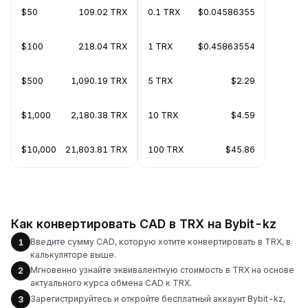
$50
109.02 TRX
0.1 TRX
$0.04586355
$100
218.04 TRX
1 TRX
$0.45863554
$500
1,090.19 TRX
5 TRX
$2.29
$1,000
2,180.38 TRX
10 TRX
$4.59
$10,000
21,803.81 TRX
100 TRX
$45.86
Как конвертировать CAD в TRX на Bybit-kz
Введите сумму CAD, которую хотите конвертировать в TRX, в
1
калькуляторе выше.
Мгновенно узнайте эквивалентную стоимость в TRX на основе
2
актуального курса обмена CAD к TRX.
Зарегистрируйтесь и откройте бесплатный аккаунт Bybit-kz,
3