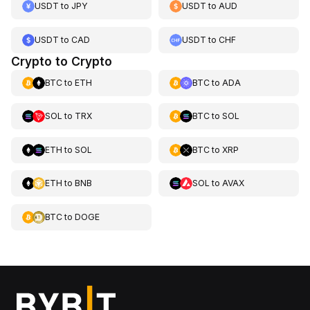
USDT
to
JPY
USDT
to
AUD
USDT
to
CAD
USDT
to
CHF
Crypto to Crypto
BTC
to
ETH
BTC
to
ADA
SOL
to
TRX
BTC
to
SOL
ETH
to
SOL
BTC
to
XRP
ETH
to
BNB
SOL
to
AVAX
BTC
to
DOGE