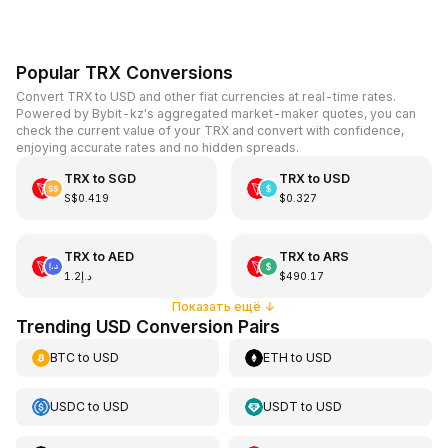
Popular TRX Conversions
Convert TRX to USD and other fiat currencies at real-time rates.
Powered by Bybit-kz's aggregated market-maker quotes, you can
check the current value of your TRX and convert with confidence,
enjoying accurate rates and no hidden spreads.
TRX
to
SGD
TRX
to
USD
S$0.419
$0.327
TRX
to
AED
TRX
to
ARS
د.إ1.2
$490.17
Показать ещё
↓
Trending USD Conversion Pairs
BTC
to
USD
ETH
to
USD
USDC
to
USD
USDT
to
USD