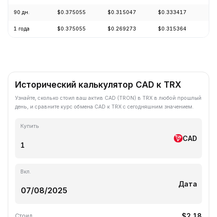
90 дн.
$0.375055
$0.315047
$0.333417
+0
1 года
$0.375055
$0.269273
$0.315364
-3
Исторический калькулятор CAD к TRX
Узнайте, сколько стоил ваш актив CAD (TRON) в TRX в любой прошлый
день, и сравните курс обмена CAD к TRX с сегодняшним значением.
Купить
CAD
Вкл.
Дата
$2.18
Стоил