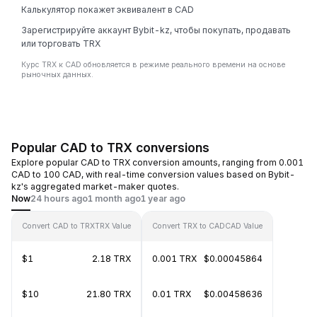
Калькулятор покажет эквивалент в CAD
Зарегистрируйте аккаунт Bybit-kz, чтобы покупать, продавать
или торговать TRX
Курс TRX к CAD обновляется в режиме реального времени на основе
рыночных данных.
Popular CAD to TRX conversions
Explore popular CAD to TRX conversion amounts, ranging from 0.001
CAD to 100 CAD, with real-time conversion values based on Bybit-
kz's aggregated market-maker quotes.
Now
24 hours ago
1 month ago
1 year ago
Convert CAD to TRX
TRX Value
Convert TRX to CAD
CAD Value
$1
2.18 TRX
0.001 TRX
$0.00045864
$10
21.80 TRX
0.01 TRX
$0.00458636