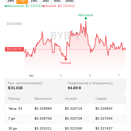
24H
7D
14D
30D
60D
200D
Максимум
:
$
0.330395
Низкий
:
$
0.325441
Последнее обновление: 10:59 GMT+0 2026-08-07
Исторический максимум
Исторический минимум
$0.431288
$0.001804
Рын. капитализация
Предложение в обращении
$31.01B
94.89 B
Период
Максимум
Низкий
Средне
Из
Часы: 24
$0.326889
$0.326719
$0.326804
-0
7 дн.
$0.328706
$0.325728
$0.327054
-0
30 дн.
$0.332011
$0.322568
$0.327437
-0