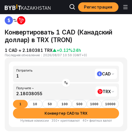
Регистрация
Home
CAD to TRX
Конвертировать 1 CAD (Канадский
доллар) в TRX (TRON)
1 CAD ≈ 2.180381 TRX
▲
+0.12%
24h
Последнее обновление
：
2026/08/07 10:59
(
GMT+0
)
Потратить
CAD
Получите ~
TRX
1
10
50
100
500
1000
10000
Конвертер CAD to TRX
Нулевые комиссии · 350+ криптовалют · 40+ фиатных валют