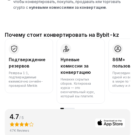
чтобы конвертировать, покупать, продавать или торговать
crypto с
нулевыми комиссиями за конвертацию
.
Почему стоит конвертировать на Bybit-kz
Подтверждение
Нулевые
86M+
резервов
комиссии за
пользова
конвертацию
Резервы 1:1,
Присоединяйт
подтверждаемые
одной из вед
Никаких скрытых
ежемесячно ончейн-
в мире по то
сборов. Котировка
проверкой Merkle.
объему и лик
курса — это
окончательный курс,
который вы платите.
4.7
/ 5
47K Reviews