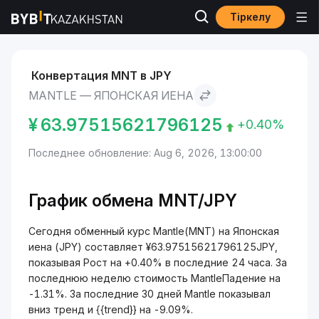
Тіркелу
Рынки
Курс Mantle MNT
Mantle to Японская иена
Конвертация MNT в JPY
MANTLE — ЯПОНСКАЯ ИЕНА
¥
63.97515621796125
+0.40%
Последнее обновление: Aug 6, 2026, 13:00:00
График обмена MNT/JPY
Сегодня обменный курс Mantle(MNT) на Японская
иена (JPY) составляет ¥63.97515621796125JPY,
показывая Рост на +0.40% в последние 24 часа. За
последнюю неделю стоимость MantleПадение на
-1.31%. За последние 30 дней Mantle показывал
вниз тренд и {{trend}} на -9.09%.