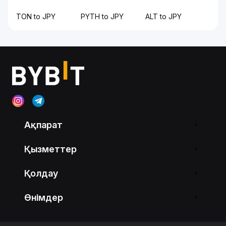
TON to JPY
PYTH to JPY
ALT to JPY
Ақпарат
Қызметтер
Қолдау
Өнімдер