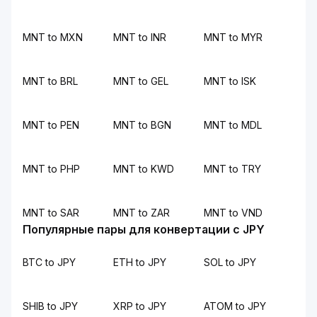
MNT to MXN
MNT to INR
MNT to MYR
MNT to BRL
MNT to GEL
MNT to ISK
MNT to PEN
MNT to BGN
MNT to MDL
MNT to PHP
MNT to KWD
MNT to TRY
MNT to SAR
MNT to ZAR
MNT to VND
Популярные пары для конвертации с JPY
BTC to JPY
ETH to JPY
SOL to JPY
SHIB to JPY
XRP to JPY
ATOM to JPY