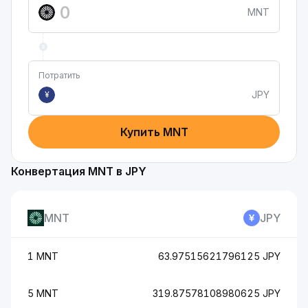
MNT
Потратить
JPY
¥
Купить MNT
Конвертация MNT в JPY
MNT
JPY
1 MNT
63.97515621796125 JPY
5 MNT
319.87578108980625 JPY