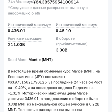
24h Максимум
¥
64.38575954100914
*Следующие данные раскрывают рыночную
информацию о eth
Исторический максимум
Исторический минимум
¥
436.01
¥
46.10
Рын. капитализация
В обороте
(приблизительно)
211.03B
3.30B
Read More
:
Mantle (MNT)
В настоящее время обменный курс Mantle (MNT) на
Японская иена (JPY) составляет
¥63.97515621796125. За последние 24 часа он Рост
на +0.40%, а за последнюю неделю Падение на
-1.31%. Исторический максимум цены Mantle
достигал ¥436.01, а предложение в обороте было
3.30B MNT из максимальной общей эмиссии в 6.22B
MNT. Полностью разводненная рыночная