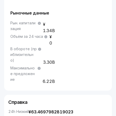
Рыночные данные
Рын. капитали
зация
1.34B
Объём за 24 часа
0
В обороте (пр
иблизительн
о)
3.30B
Максимально
е предложен
ие
6.22B
Справка
24h Низкий
¥
63.4697982819023