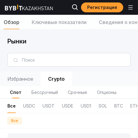
Регистрация
Обзор
Ключевые показатели
Сведения о кон
Рынки
Избранное
Crypto
Спот
Бессрочный
Срочные
Опционы
Все
USDC
USDT
USDE
USD1
SOL
BTC
ET
Все