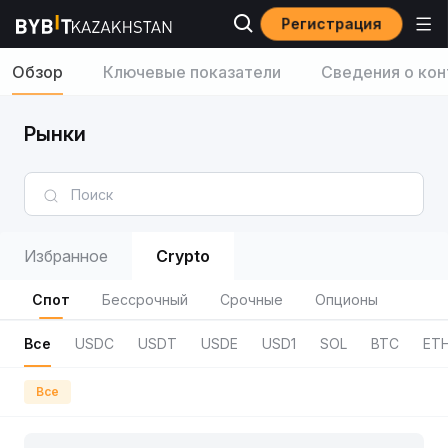
Регистрация
Обзор
Ключевые показатели
Сведения о кон
Рынки
Избранное
Crypto
Спот
Бессрочный
Срочные
Опционы
Все
USDC
USDT
USDE
USD1
SOL
BTC
ET
Все