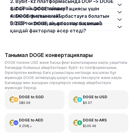
2. Bybit-kz платформасында DOP –> DOGE
қалай айырбастаймын?
3. DOP –> DOGE конвертациясы үшін
комиссия алына ма?
4. DOGE фиатына айырбастауға болатын
DOGE токенінің ең аз сомасы қанша?
5. DOP –> DOGE айырбастау бағамына
қандай факторлар әсер етеді?
Танымал DOGE конвертациялары
DOGE токенін USD және басқа фиат валюталарына нақты уақыттағы
бағамдар бойынша айырбастаңыз. Bybit-kz платформасының
біріктірілген мейкер баға ұсыныстары негізінде жасалған бұл
мүмкіндік DOGE активіңіздің қазіргі құнын тексеруге және нақты
бағамдар мен жасырын спрэдтерсіз сенімді айырбастауға
мүмкіндік береді.
DOGE
to
SGD
DOGE
to
USD
S$0.09
$0.07
DOGE
to
AED
DOGE
to
ARS
د.إ0.258
$105.46