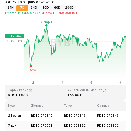
3.40%-ға slightly downward.
24H
7D
14D
30D
60D
200D
Жоғары
:
RD$
0.070870
Төмен
:
RD$
0.068404
Соңғы жаңарту: 2026-08-08, 09:16 GMT+0
Тарихи максимум
Тарихи минимум
RD$0.731578
RD$0.000087
Нарық капит.
Айналымдағы мөлшер
RD$10.93B
155.40 B
Кезең
Жоғары
Төмен
Орташа
24 сағат
RD$0.070349
RD$0.070349
RD$0.070349
7 күн
RD$0.070681
RD$0.069122
RD$0.069912