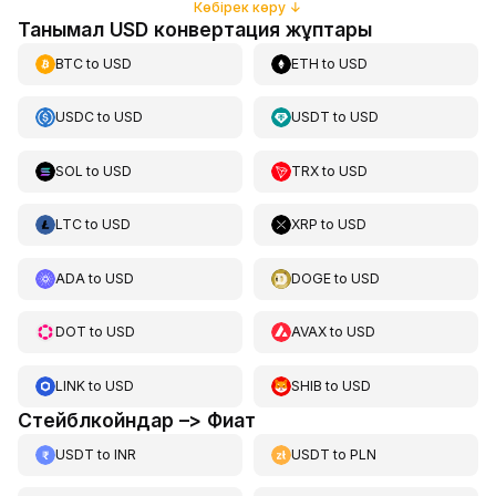
Көбірек көру
↓
Танымал USD конвертация жұптары
BTC
to
USD
ETH
to
USD
USDC
to
USD
USDT
to
USD
SOL
to
USD
TRX
to
USD
LTC
to
USD
XRP
to
USD
ADA
to
USD
DOGE
to
USD
DOT
to
USD
AVAX
to
USD
LINK
to
USD
SHIB
to
USD
Стейблкойндар –> Фиат
USDT
to
INR
USDT
to
PLN