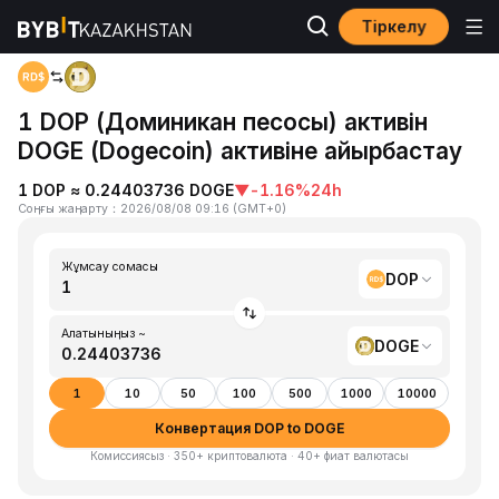
Тіркелу
Басты бет
DOP to DOGE
1 DOP (Доминикан песосы) активін
DOGE (Dogecoin) активіне айырбастау
1 DOP ≈ 0.24403736 DOGE
▼
-1.16%
24h
Соңғы жаңарту
：
2026/08/08 09:16
(
GMT+0
)
Жұмсау сомасы
DOP
Алатыныңыз ~
DOGE
1
10
50
100
500
1000
10000
Конвертация DOP to DOGE
Комиссиясыз · 350+ криптовалюта · 40+ фиат валютасы