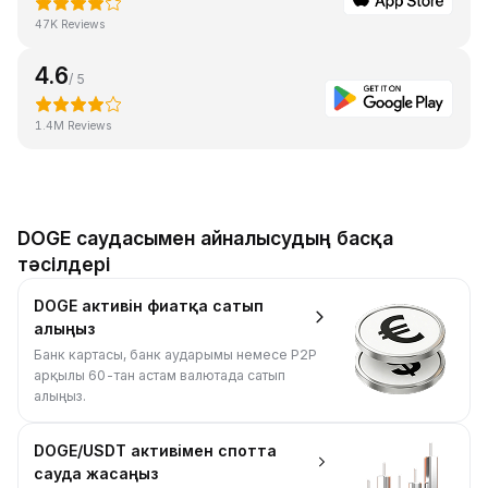
47K Reviews
4.6
/ 5
1.4M Reviews
DOGE саудасымен айналысудың басқа
тәсілдері
DOGE активін фиатқа сатып
алыңыз
Банк картасы, банк аударымы немесе P2P
арқылы 60-тан астам валютада сатып
алыңыз.
DOGE/USDT активімен спотта
сауда жасаңыз