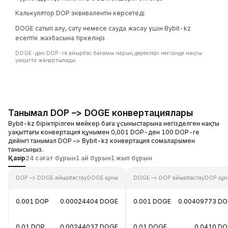
Калькулятор DOP эквивалентін көрсетеді
DOGE сатып алу, сату немесе сауда жасау үшін Bybit-kz
есептік жазбасына тіркеліңіз
DOGE-дан DOP-ге айырбас бағамы нарық деректері негізінде нақты
уақытта жаңартылады.
Танымал DOP –> DOGE конвертациялары
Bybit-kz біріктірілген мейкер баға ұсыныстарына негізделген нақты
уақыттағы конвертация құнымен 0,001 DOP-ден 100 DOP-ге
дейінгі танымал DOP –> Bybit-kz конвертация сомаларымен
танысыңыз.
Қазір
24 сағат бұрын
1 ай бұрын
1 жыл бұрын
DOP –> DOGE айырбастау
DOGE құны
DOGE –> DOP айырбастау
DOP құ
0.001 DOP
0.00024404 DOGE
0.001 DOGE
0.00409773 DO
0.01 DOP
0.00244037 DOGE
0.01 DOGE
0.0410 DO