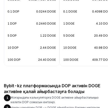
0.1 DOP
0.0244 DOGE
0.1 DOGE
0.4098 DO
1 DOP
0.2440 DOGE
1 DOGE
4.10 DO
5 DOP
1.22 DOGE
5 DOGE
20.49 DO
10 DOP
2.44 DOGE
10 DOGE
40.98 DO
100 DOP
24.40 DOGE
100 DOGE
409.77 DO
Bybit-kz платформасында DOP активін DOGE
активіне қалай айырбастауға болады
Жоғарыдағы калькуляторға DOGE активіне айырбастағыңыз
1
келетін DOP сомасын енгізіңіз.
Нақты уақыттағы DOP -> DOGE айырбастау бағамы негізінде
2