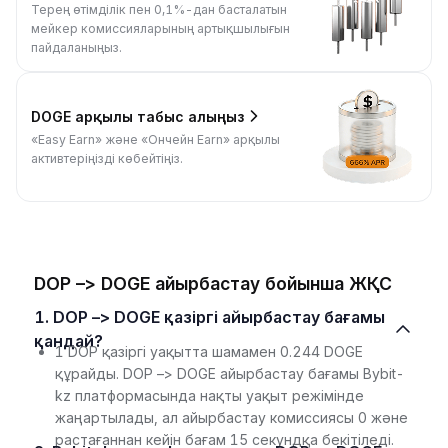
Терең өтімділік пен 0,1%-дан басталатын
мейкер комиссияларының артықшылығын
пайдаланыңыз.
DOGE арқылы табыс алыңыз
«Easy Earn» және «Ончейн Earn» арқылы
активтеріңізді көбейтіңіз.
DOP –> DOGE айырбастау бойынша ЖҚС
1. DOP –> DOGE қазіргі айырбастау бағамы
қандай?
1 DOP қазіргі уақытта шамамен 0.244 DOGE
құрайды. DOP –> DOGE айырбастау бағамы Bybit-
kz платформасында нақты уақыт режімінде
жаңартылады, ал айырбастау комиссиясы 0 және
растағаннан кейін бағам 15 секундқа бекітіледі.