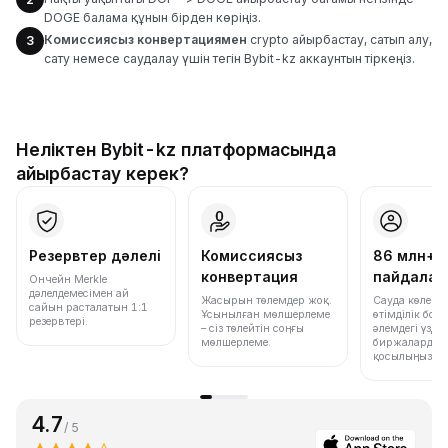
DOGE балама құнын бірден көріңіз.
Комиссиясыз конвертациямен
crypto айырбастау, сатып алу,
3
сату немесе саудалау үшін тегін Bybit-kz аккаунтын тіркеңіз.
Неліктен Bybit-kz платформасында
айырбастау керек?
Резервтер дәлелі
Комиссиясыз
86 млн+
конвертация
пайдала
Ончейн Merkle
дәлелдемесімен ай
Жасырын төлемдер жоқ.
Сауда көлемі
сайын расталатын 1:1
Ұсынылған мөлшерлеме
өтімділік бо
резервтері.
– сіз төлейтін соңғы
әлемдегі үздік
мөлшерлеме.
биржалардың 
қосылыңыз.
4.7
/ 5