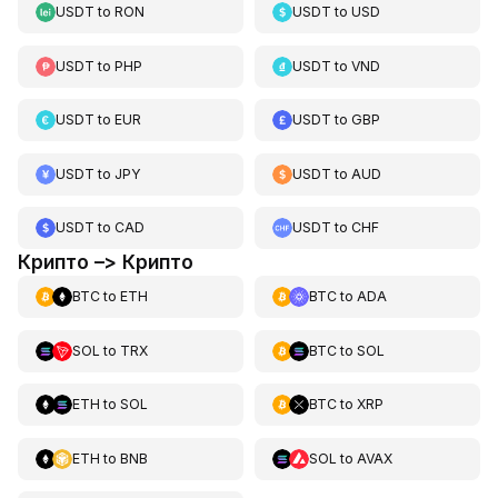
USDT
to
RON
USDT
to
USD
USDT
to
PHP
USDT
to
VND
USDT
to
EUR
USDT
to
GBP
USDT
to
JPY
USDT
to
AUD
USDT
to
CAD
USDT
to
CHF
Крипто –> Крипто
BTC
to
ETH
BTC
to
ADA
SOL
to
TRX
BTC
to
SOL
ETH
to
SOL
BTC
to
XRP
ETH
to
BNB
SOL
to
AVAX