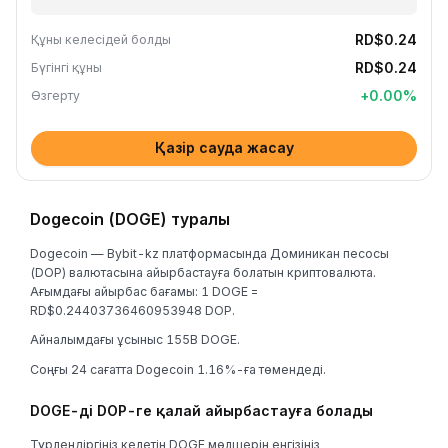
RD$0.24
Құны келесідей болды
RD$0.24
Бүгінгі құны
+
0.00
%
Өзгерту
Қазір сауда жасау
Dogecoin (DOGE) туралы
Dogecoin — Bybit-kz платформасында Доминикан песосы
(DOP) валютасына айырбастауға болатын криптовалюта.
Ағымдағы айырбас бағамы: 1 DOGE =
RD$0.24403736460953948 DOP.
Айналымдағы ұсыныс 155B DOGE.
Соңғы 24 сағатта Dogecoin 1.16%-ға төмендеді.
DOGE-ді DOP-ге қалай айырбастауға болады
Түрлендіргіңіз келетін DOGE мөлшерін енгізіңіз