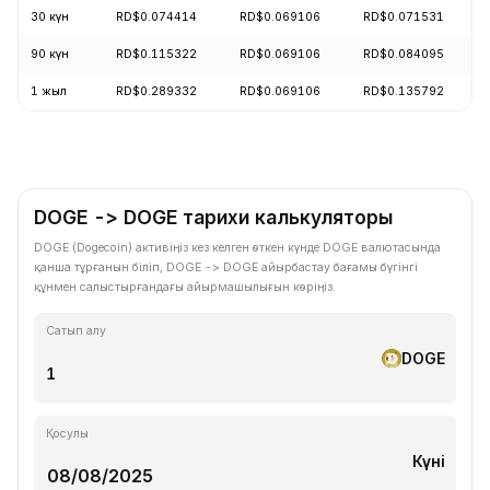
30 күн
RD$0.074414
RD$0.069106
RD$0.071531
90 күн
RD$0.115322
RD$0.069106
RD$0.084095
1 жыл
RD$0.289332
RD$0.069106
RD$0.135792
DOGE -> DOGE тарихи калькуляторы
DOGE (Dogecoin) активіңіз кез келген өткен күнде DOGE валютасында
қанша тұрғанын біліп, DOGE -> DOGE айырбастау бағамы бүгінгі
құнмен салыстырғандағы айырмашылығын көріңіз.
Сатып алу
DOGE
Қосулы
Күні