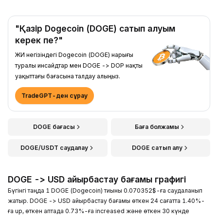
"Қазір Dogecoin (DOGE) сатып алуым
керек пе?"
ЖИ негізіндегі Dogecoin (DOGE) нарығы
туралы инсайдтар мен DOGE -> DOP нақты
уақыттағы бағасына талдау алыңыз.
TradeGPT-ден сұрау
DOGE бағасы
Баға болжамы
DOGE/USDT саудалау
DOGE сатып алу
DOGE -> USD айырбастау бағамы графигі
Бүгінгі таңда 1 DOGE (Dogecoin) тиыны 0.070352$-ға саудаланып
жатыр. DOGE -> USD айырбастау бағамы өткен 24 сағатта 1.40%-
ға up, өткен аптада 0.73%-ға increased және өткен 30 күнде