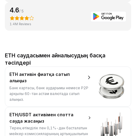
4.6
/ 5
1.4M Reviews
ETH саудасымен айналысудың басқа
тәсілдері
ETH активін фиатқа сатып
алыңыз
Банк картасы, банк аударымы немесе P2P
арқылы 60-тан астам валютада сатып
алыңыз.
ETH/USDT активімен спотта
сауда жасаңыз
Терең өтімділік пен 0,1%-дан басталатын
мейкер комиссияларының артықшылығын