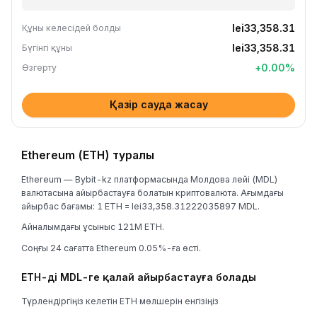
lei33,358.31
Құны келесідей болды
lei33,358.31
Бүгінгі құны
+
0.00
%
Өзгерту
Қазір сауда жасау
Ethereum (ETH) туралы
Ethereum — Bybit-kz платформасында Молдова лейі (MDL)
валютасына айырбастауға болатын криптовалюта. Ағымдағы
айырбас бағамы: 1 ETH = lei33,358.31222035897 MDL.
Айналымдағы ұсыныс 121M ETH.
Соңғы 24 сағатта Ethereum 0.05%-ға өсті.
ETH-ді MDL-ге қалай айырбастауға болады
Түрлендіргіңіз келетін ETH мөлшерін енгізіңіз