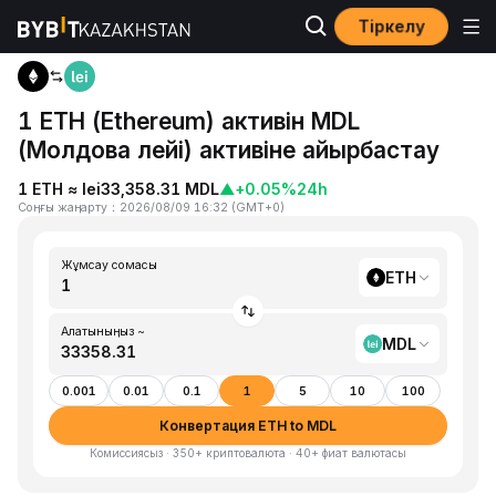
Тіркелу
Басты бет
ETH to MDL
1 ETH (Ethereum) активін MDL
(Молдова лейі) активіне айырбастау
1 ETH ≈ lei33,358.31 MDL
▲
+0.05%
24h
Соңғы жаңарту
：
2026/08/09 16:32
(
GMT+0
)
Жұмсау сомасы
ETH
Алатыныңыз ~
MDL
0.001
0.01
0.1
1
5
10
100
Конвертация ETH to MDL
Комиссиясыз · 350+ криптовалюта · 40+ фиат валютасы