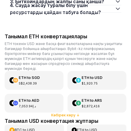
3. Биткойндардың жалпы саны қанша?
4. Сауда жасау туралы білу үшін
ресурстарды қайдан табуға болады?
Танымал ETH конвертациялары
ETH токенін USD және басқа фиат валюталарына нақты уақыттағы
бағамдар бойынша айырбастаңыз. Bybit-kz платформасының
біріктірілген мейкер баға ұсыныстары негізінде жасалған бұл
мүмкіндік ETH активіңіздің қазіргі құнын тексеруге және нақты
бағамдар мен жасырын спрэдтерсіз сенімді айырбастауға
мүмкіндік береді.
ETH
to
SGD
ETH
to
USD
S$2,438.39
$1,920.75
ETH
to
AED
ETH
to
ARS
د.إ7,053.94
$2,872,416
Көбірек көру
↓
Танымал USD конвертация жұптары
BTC
to
USD
ETH
to
USD