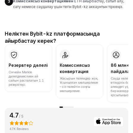
Комиссиясыз конвертациямен
ETH айырбастау, сатып алу,
3
сату немесе саудалау үшін тегін Bybit-kz аккаунтын тіркеңіз.
Неліктен Bybit-kz платформасында
айырбастау керек?
Резервтер дәлелі
Комиссиясыз
86 млн+
конвертация
пайдала
Ончейн Merkle
дәлелдемесімен ай
Жасырын төлемдер жоқ.
Сауда көлемі
сайын расталатын 1:1
Ұсынылған мөлшерлеме
өтімділік бо
резервтері.
– сіз төлейтін соңғы
әлемдегі үздік
мөлшерлеме.
биржалардың 
қосылыңыз.
4.7
/ 5
47K Reviews