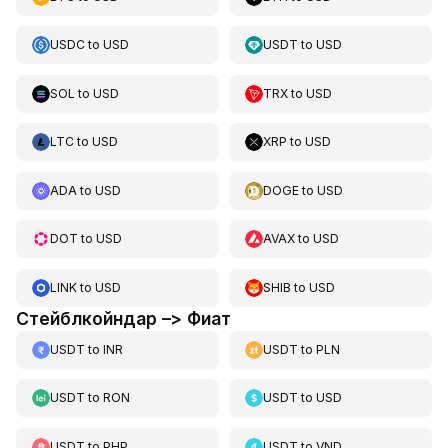
USDC
to
USD
USDT
to
USD
SOL
to
USD
TRX
to
USD
LTC
to
USD
XRP
to
USD
ADA
to
USD
DOGE
to
USD
DOT
to
USD
AVAX
to
USD
LINK
to
USD
SHIB
to
USD
Стейблкойндар –> Фиат
USDT
to
INR
USDT
to
PLN
USDT
to
RON
USDT
to
USD
USDT
to
PHP
USDT
to
VND