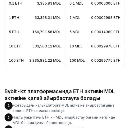
0.1 ETH
3,335.83 MDL
0.1 MDL
0.00000300 ETH
1 ETH
33,358.31 MDL
1 MDL
0.00002998 ETH
5 ETH
166,791.56 MDL
5 MDL
0.00014989 ETH
10 ETH
333,583.12 MDL
10 MDL
0.00029978 ETH
100 ETH
3,335,831.22 MDL
100 MDL
0.00299775 ETH
Bybit-kz платформасында ETH активін MDL
активіне қалай айырбастауға болады
Жоғарыдағы калькуляторға MDL активіне айырбастағыңыз
1
келетін ETH сомасын енгізіңіз.
Нақты уақыттағы ETH -> MDL айырбастау бағамы негізінде
2
MDL балама құнын бірден көріңіз.