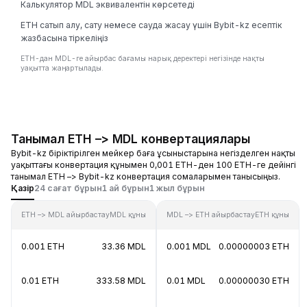
Калькулятор MDL эквивалентін көрсетеді
ETH сатып алу, сату немесе сауда жасау үшін Bybit-kz есептік
жазбасына тіркеліңіз
ETH-дан MDL-ге айырбас бағамы нарық деректері негізінде нақты
уақытта жаңартылады.
Танымал ETH –> MDL конвертациялары
Bybit-kz біріктірілген мейкер баға ұсыныстарына негізделген нақты
уақыттағы конвертация құнымен 0,001 ETH-ден 100 ETH-ге дейінгі
танымал ETH –> Bybit-kz конвертация сомаларымен танысыңыз.
Қазір
24 сағат бұрын
1 ай бұрын
1 жыл бұрын
ETH –> MDL айырбастау
MDL құны
MDL –> ETH айырбастау
ETH құны
0.001 ETH
33.36 MDL
0.001 MDL
0.00000003 ETH
0.01 ETH
333.58 MDL
0.01 MDL
0.00000030 ETH