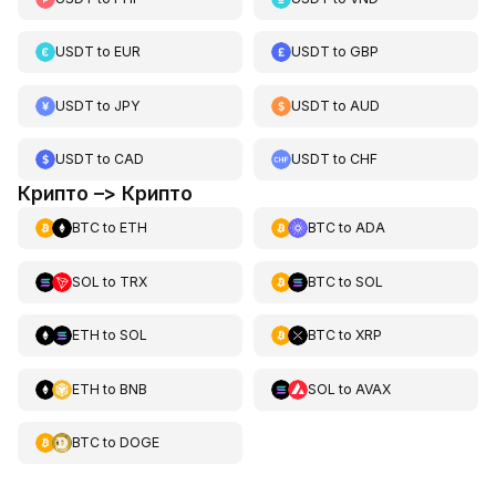
USDT
to
EUR
USDT
to
GBP
USDT
to
JPY
USDT
to
AUD
USDT
to
CAD
USDT
to
CHF
Крипто –> Крипто
BTC
to
ETH
BTC
to
ADA
SOL
to
TRX
BTC
to
SOL
ETH
to
SOL
BTC
to
XRP
ETH
to
BNB
SOL
to
AVAX
BTC
to
DOGE