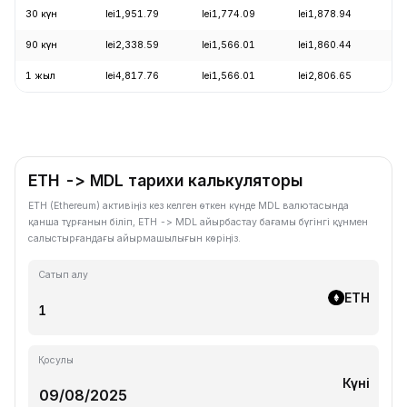
30 күн
lei1,951.79
lei1,774.09
lei1,878.94
+
90 күн
lei2,338.59
lei1,566.01
lei1,860.44
+
1 жыл
lei4,817.76
lei1,566.01
lei2,806.65
-
ETH -> MDL тарихи калькуляторы
ETH (Ethereum) активіңіз кез келген өткен күнде MDL валютасында
қанша тұрғанын біліп, ETH -> MDL айырбастау бағамы бүгінгі құнмен
салыстырғандағы айырмашылығын көріңіз.
Сатып алу
ETH
Қосулы
Күні