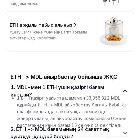
пайдаланыңыз.
ETH арқылы табыс алыңыз
«Easy Earn» және «Ончейн Earn» арқылы
активтеріңізді көбейтіңіз.
ETH –> MDL айырбастау бойынша ЖҚС
1. MDL-мен 1 ETH үшін қазіргі бағам
қандай?
1 ETH қазіргі уақытта шамамен 33,358.312 MDL
құрайды. ETH –> MDL айырбастау бағамы Bybit-kz
платформасында нақты уақыт режімінде
жаңартылады, ал айырбастау комиссиясы 0 және
растағаннан кейін бағам 15 секундқа бекітіледі.
2. ETH -> MDL бағамының 24 сағаттық
ауытқуы қандай болды?