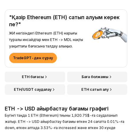
"Қазір Ethereum (ETH) сатып алуым керек
пе?"
ЖИ негізіндегі Ethereum (ETH) нарығы
туралы инсайдтар мен ETH -> MDL нақты
уақыттағы бағасына талдау алыңыз.
TradeGPT-ден сұрау
ETH бағасы
Баға болжамы
ETH/USDT саудалау
ETH сатып алу
ETH -> USD айырбастау бағамы графигі
Бүгінгі таңда 1 ETH (Ethereum) тиыны 1,920.75$-ға саудаланып
жатыр. ETH -> USD айырбастау бағамы өткен 24 сағатта 0.01%-ға
down, өткен аптада 3.53%-ға increased және өткен 30 күнде