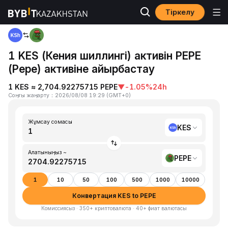
Тіркелу
Басты бет
KES to PEPE
1 KES (Кения шиллингі) активін PEPE
(Pepe) активіне айырбастау
1 KES ≈ 2,704.92275715 PEPE
▼
-1.05%
24h
Соңғы жаңарту
：
2026/08/08 19:29
(
GMT+0
)
Жұмсау сомасы
KES
Алатыныңыз ~
PEPE
1
10
50
100
500
1000
10000
Конвертация KES to PEPE
Комиссиясыз · 350+ криптовалюта · 40+ фиат валютасы