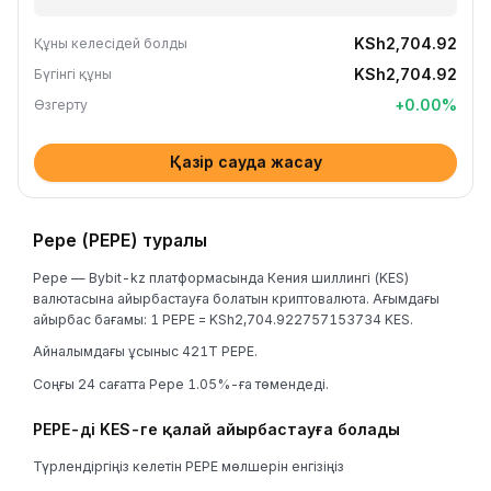
KSh2,704.92
Құны келесідей болды
KSh2,704.92
Бүгінгі құны
+
0.00
%
Өзгерту
Қазір сауда жасау
Pepe (PEPE) туралы
Pepe — Bybit-kz платформасында Кения шиллингі (KES)
валютасына айырбастауға болатын криптовалюта. Ағымдағы
айырбас бағамы: 1 PEPE = KSh2,704.922757153734 KES.
Айналымдағы ұсыныс 421T PEPE.
Соңғы 24 сағатта Pepe 1.05%-ға төмендеді.
PEPE-ді KES-ге қалай айырбастауға болады
Түрлендіргіңіз келетін PEPE мөлшерін енгізіңіз