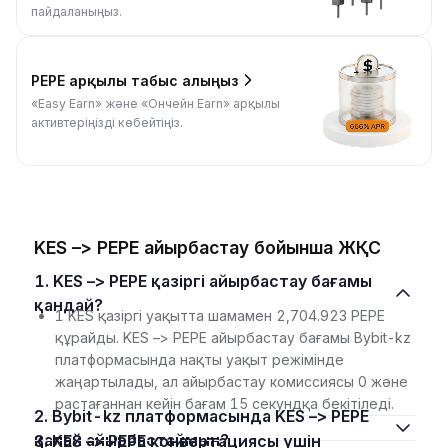
пайдаланыңыз.
PEPE арқылы табыс алыңыз
«Easy Earn» және «Ончейн Earn» арқылы
активтеріңізді көбейтіңіз.
KES –> PEPE айырбастау бойынша ЖҚС
1. KES –> PEPE қазіргі айырбастау бағамы
қандай?
1 KES қазіргі уақытта шамамен 2,704.923 PEPE
құрайды. KES –> PEPE айырбастау бағамы Bybit-kz
платформасында нақты уақыт режімінде
жаңартылады, ал айырбастау комиссиясы 0 және
растағаннан кейін бағам 15 секундқа бекітіледі.
2. Bybit-kz платформасында KES –> PEPE
қалай айырбастаймын?
3. KES –> PEPE конвертациясы үшін