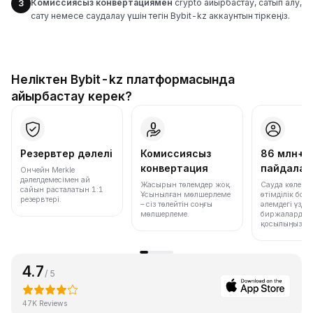
Комиссиясыз конвертациямен
crypto айырбастау, сатып алу,
3
сату немесе саудалау үшін тегін Bybit-kz аккаунтын тіркеңіз.
Неліктен Bybit-kz платформасында
айырбастау керек?
Резервтер дәлелі
Комиссиясыз
86 млн+
конвертация
пайдала
Ончейн Merkle
дәлелдемесімен ай
Жасырын төлемдер жоқ.
Сауда көлемі
сайын расталатын 1:1
Ұсынылған мөлшерлеме
өтімділік бо
резервтері.
– сіз төлейтін соңғы
әлемдегі үздік
мөлшерлеме.
биржалардың 
қосылыңыз.
4.7
/ 5
47K Reviews