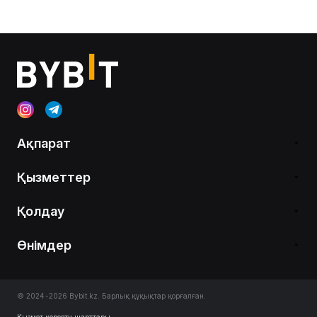
Ақпарат
Қызметтер
Қолдау
Өнімдер
© 2024-2026 Bybit.kz. Барлық құқықтар қорғалған.
Қызмет көрсету шарттары