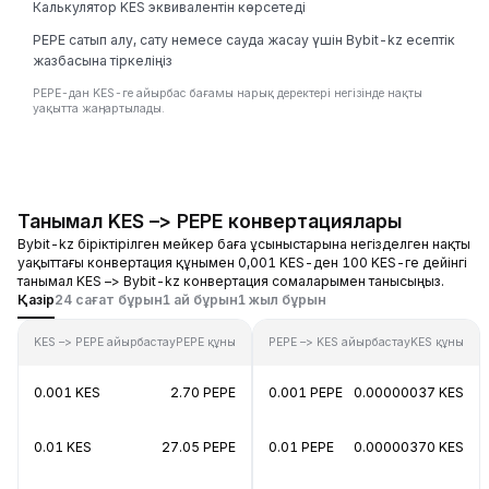
Калькулятор KES эквивалентін көрсетеді
PEPE сатып алу, сату немесе сауда жасау үшін Bybit-kz есептік
жазбасына тіркеліңіз
PEPE-дан KES-ге айырбас бағамы нарық деректері негізінде нақты
уақытта жаңартылады.
Танымал KES –> PEPE конвертациялары
Bybit-kz біріктірілген мейкер баға ұсыныстарына негізделген нақты
уақыттағы конвертация құнымен 0,001 KES-ден 100 KES-ге дейінгі
танымал KES –> Bybit-kz конвертация сомаларымен танысыңыз.
Қазір
24 сағат бұрын
1 ай бұрын
1 жыл бұрын
KES –> PEPE айырбастау
PEPE құны
PEPE –> KES айырбастау
KES құны
0.001 KES
2.70 PEPE
0.001 PEPE
0.00000037 KES
0.01 KES
27.05 PEPE
0.01 PEPE
0.00000370 KES