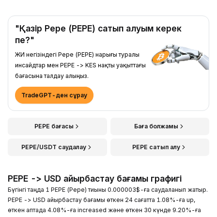
"Қазір Pepe (PEPE) сатып алуым керек
пе?"
ЖИ негізіндегі Pepe (PEPE) нарығы туралы
инсайдтар мен PEPE -> KES нақты уақыттағы
бағасына талдау алыңыз.
TradeGPT-ден сұрау
PEPE бағасы
Баға болжамы
PEPE/USDT саудалау
PEPE сатып алу
PEPE -> USD айырбастау бағамы графигі
Бүгінгі таңда 1 PEPE (Pepe) тиыны 0.000003$-ға саудаланып жатыр.
PEPE -> USD айырбастау бағамы өткен 24 сағатта 1.08%-ға up,
өткен аптада 4.08%-ға increased және өткен 30 күнде 9.20%-ға