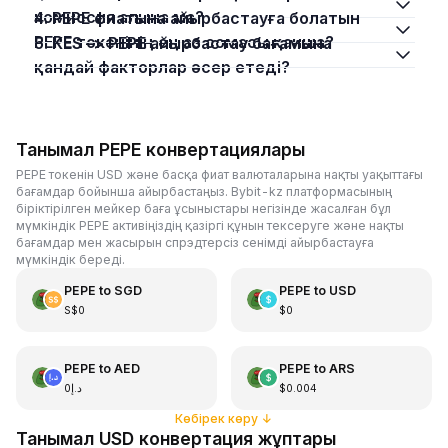
комиссия алына ма?
4. PEPE фиатына айырбастауға болатын
PEPE токенінің ең аз сомасы қанша?
5. KES –> PEPE айырбастау бағамына
қандай факторлар әсер етеді?
Танымал PEPE конвертациялары
PEPE токенін USD және басқа фиат валюталарына нақты уақыттағы
бағамдар бойынша айырбастаңыз. Bybit-kz платформасының
біріктірілген мейкер баға ұсыныстары негізінде жасалған бұл
мүмкіндік PEPE активіңіздің қазіргі құнын тексеруге және нақты
бағамдар мен жасырын спрэдтерсіз сенімді айырбастауға
мүмкіндік береді.
PEPE
to
SGD
PEPE
to
USD
S$0
$0
PEPE
to
AED
PEPE
to
ARS
د.إ0
$0.004
Көбірек көру
↓
Танымал USD конвертация жұптары