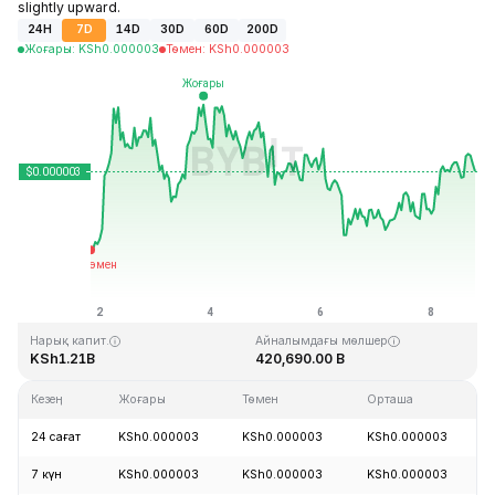
slightly upward.
24H
7D
14D
30D
60D
200D
Жоғары
:
KSh
0.000003
Төмен
:
KSh
0.000003
Соңғы жаңарту: 2026-08-08, 19:29 GMT+0
Тарихи максимум
Тарихи минимум
KSh0.000028
KSh0.000000
Нарық капит.
Айналымдағы мөлшер
KSh1.21B
420,690.00 B
Кезең
Жоғары
Төмен
Орташа
24 сағат
KSh0.000003
KSh0.000003
KSh0.000003
7 күн
KSh0.000003
KSh0.000003
KSh0.000003