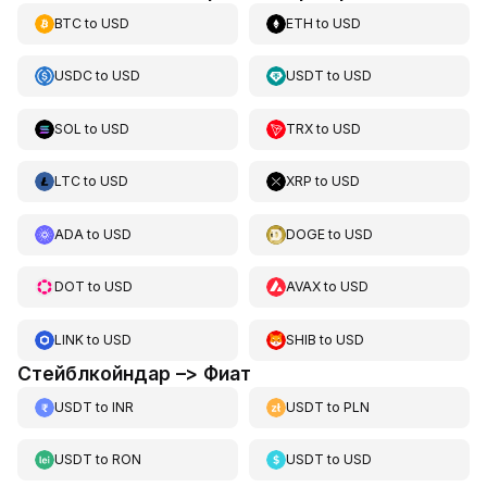
BTC
to
USD
ETH
to
USD
USDC
to
USD
USDT
to
USD
SOL
to
USD
TRX
to
USD
LTC
to
USD
XRP
to
USD
ADA
to
USD
DOGE
to
USD
DOT
to
USD
AVAX
to
USD
LINK
to
USD
SHIB
to
USD
Стейблкойндар –> Фиат
USDT
to
INR
USDT
to
PLN
USDT
to
RON
USDT
to
USD