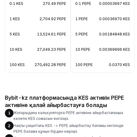
0.1 KES
270.49 PEPE
0.1 PEPE
0.00003697 KES
1 KES
2,704.92 PEPE
1 PEPE
0.00036970 KES
5 KES
13,524.61 PEPE
5 PEPE
0.00184848 KES
10 KES
27,049.23 PEPE
10 PEPE
0.00369696 KES
100 KES
270,492.28 PEPE
100 PEPE
0.0370 KES
Bybit-kz платформасында KES активін PEPE
активіне қалай айырбастауға болады
Жоғарыдағы калькуляторға PEPE активіне айырбастағыңыз
1
келетін KES сомасын енгізіңіз.
Нақты уақыттағы KES -> PEPE айырбастау бағамы негізінде
2
PEPE балама құнын бірден көріңіз.