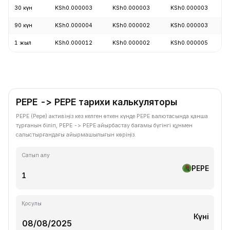
30 күн
KSh0.000003
KSh0.000003
KSh0.000003
90 күн
KSh0.000004
KSh0.000002
KSh0.000003
1 жыл
KSh0.000012
KSh0.000002
KSh0.000005
PEPE -> PEPE тарихи калькуляторы
PEPE (Pepe) активіңіз кез келген өткен күнде PEPE валютасында қанша
тұрғанын біліп, PEPE -> PEPE айырбастау бағамы бүгінгі құнмен
салыстырғандағы айырмашылығын көріңіз.
Сатып алу
PEPE
Қосулы
Күні