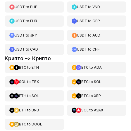
USDT
to
PHP
USDT
to
VND
USDT
to
EUR
USDT
to
GBP
USDT
to
JPY
USDT
to
AUD
USDT
to
CAD
USDT
to
CHF
Крипто –> Крипто
BTC
to
ETH
BTC
to
ADA
SOL
to
TRX
BTC
to
SOL
ETH
to
SOL
BTC
to
XRP
ETH
to
BNB
SOL
to
AVAX
BTC
to
DOGE