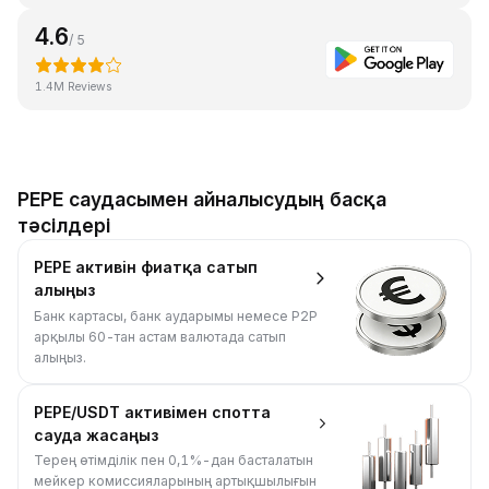
4.6
/ 5
1.4M Reviews
PEPE саудасымен айналысудың басқа
тәсілдері
PEPE активін фиатқа сатып
алыңыз
Банк картасы, банк аударымы немесе P2P
арқылы 60-тан астам валютада сатып
алыңыз.
PEPE/USDT активімен спотта
сауда жасаңыз
Терең өтімділік пен 0,1%-дан басталатын
мейкер комиссияларының артықшылығын