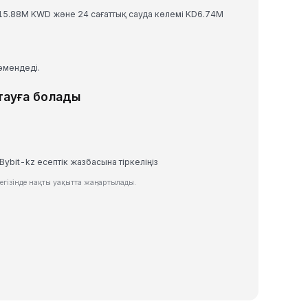
315.88M KWD және 24 сағаттық сауда көлемі KD6.74M
төмендеді.
тауға болады
Bybit-kz есептік жазбасына тіркеліңіз
гізінде нақты уақытта жаңартылады.