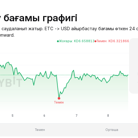
 бағамы графигі
-ға саудаланып жатыр. ETC -> USD айырбастау бағамы өткен 24 
wnward.
Жоғары
:
KD
6.658813
Төмен
:
KD
6.321866
Төмен
Орташа