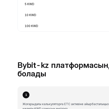
5 KWD
10 KWD
100 KWD
Bybit-kz платформасын
болады
1
Жоғарыдағы калькуляторға ETC активіне айырбастағыңыз
келетін KWD сомасын енгізіңіз.