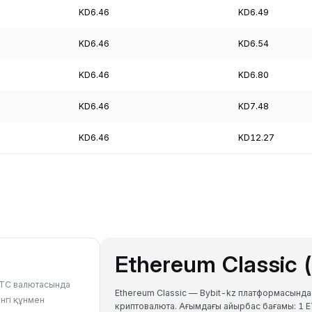
KD6.46
KD6.49
KD6.46
KD6.54
KD6.46
KD6.80
KD6.46
KD7.48
KD6.46
KD12.27
Ethereum Classic 
 ETC валютасында
Ethereum Classic — Bybit-kz платформасынд
нгі құнмен
криптовалюта. Ағымдағы айырбас бағамы: 1