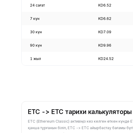
24 сағат
KD6.52
7 күн
KD6.62
30 күн
KD7.09
90 күн
KD9.96
1 жыл
KD24.52
ETC -> ETC тарихи калькуляторы
ETC (Ethereum Classic) активіңіз кез келген өткен күнде
қанша тұрғанын біліп, ETC -> ETC айырбастау бағамы бүгі