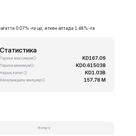
сағатта 0.07%-ға up, өткен аптада 1.48%-ға
Статистика
KD167.09
Тарихи максимум
KD0.615038
Тарихи минимум
KD1.03B
Нарық капит.
157.78 M
Айналымдағы мөлшер
Өзгерту