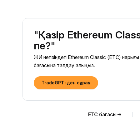
"Қазір Ethereum Clas
пе?"
ЖИ негізіндегі Ethereum Classic (ETC) нар
бағасына талдау алыңыз.
TradeGPT-ден сұрау
ETC бағасы