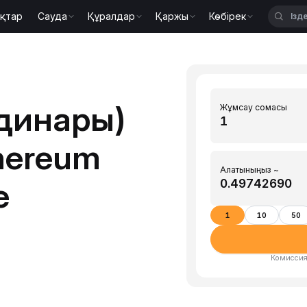
қтар
Сауда
Құралдар
Қаржы
Көбірек
динары)
Жұмсау сомасы
hereum
Алатыныңыз ~
е
1
10
50
Комиссия