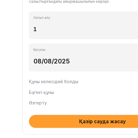
салыстырғандағы айырмашылығын көріңіз.
Сатып алу
Қосулы
Құны келесідей болды
Бүгінгі құны
Өзгерту
Қазір сауда жасау