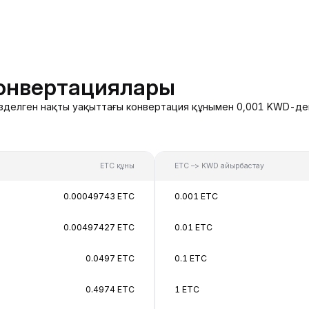
онвертациялары
егізделген нақты уақыттағы конвертация құнымен 0,001 KWD-де
ETC құны
ETC –> KWD айырбастау
0.00049743 ETC
0.001 ETC
0.00497427 ETC
0.01 ETC
0.0497 ETC
0.1 ETC
0.4974 ETC
1 ETC