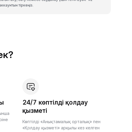
аккаунтын тіркеңіз.
ек?
шы
24/7 көптілді қолдау
қызметі
йынша
ріне
Көптілді «Анықтамалық орталық» пен
«Қолдау қызметі» арқылы кез келген