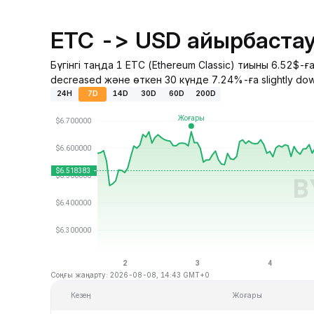
ETC -> USD айырбастау
Бүгінгі таңда 1 ETC (Ethereum Classic) тиыны 6.52$
decreased және өткен 30 күнде 7.24%-ға slightly do
24H
7D
14D
30D
60D
200D
Соңғы жаңарту: 2026-08-08, 14:43 GMT+0
Кезең
Жоғары