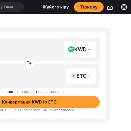
Тіркелу
Жүйеге кіру
KWD
ETC
100
500
1000
10000
Конвертация KWD to ETC
сыз · 350+ криптовалюта · 40+ фиат валютасы