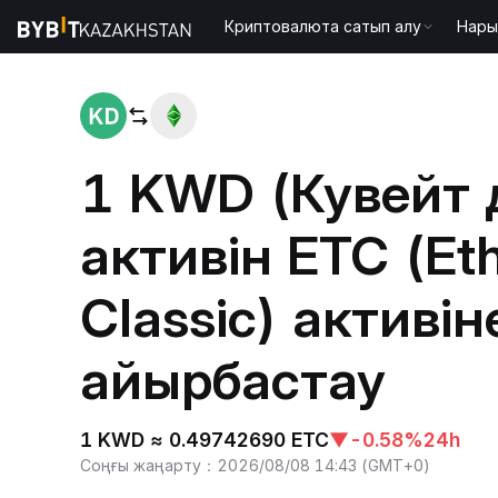
Криптовалюта сатып алу
Нары
Басты бет
KWD to ETC
1 KWD (Кувейт 
активін ETC (Et
Classic) активін
айырбастау
1 KWD ≈ 0.49742690 ETC
▼
-0.58%
24h
Соңғы жаңарту
：
2026/08/08 14:43
(
GMT+0
)