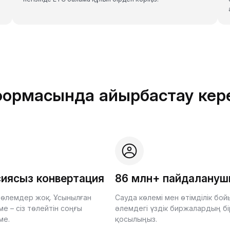
тформасында айырбастау кер
иясыз конвертация
86 млн+ пайдалану
өлемдер жоқ. Ұсынылған
Сауда көлемі мен өтімділік бо
е – сіз төлейтін соңғы
әлемдегі үздік биржалардың бі
ме.
қосылыңыз.