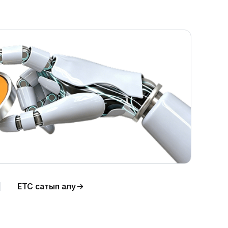
ETC сатып алу