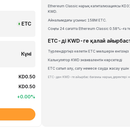
Ethereum Classic нарық капитализациясы KD
KWD.
Айналымдағы ұсыныс 158M ETC.
ETC
Соңғы 24 сағатта Ethereum Classic 0.58%-ға 
ETC-ді KWD-ге қалай айырбас
Түрлендіргіңіз келетін ETC мөлшерін енгізіңіз
Күні
Калькулятор KWD эквивалентін көрсетеді
ETC сатып алу, сату немесе сауда жасау үшін 
KD0.50
ETC-дан KWD-ге айырбас бағамы нарық деректері не
KD0.50
+
0.00
%