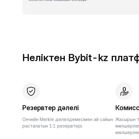
Неліктен Bybit-kz пла
Резервтер дәлелі
Комисс
Ончейн Merkle дәлелдемесімен ай сайын
Жасырын т
расталатын 1:1 резервтері.
мөлшерлем
мөлшерле