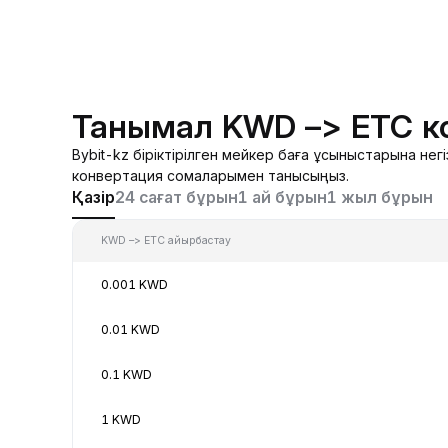
Танымал KWD –> ETC к
Bybit-kz біріктірілген мейкер баға ұсыныстарына н
конвертация сомаларымен танысыңыз.
Қазір
24 сағат бұрын
1 ай бұрын
1 жыл бұрын
KWD –> ETC айырбастау
0.001 KWD
0.01 KWD
0.1 KWD
1 KWD