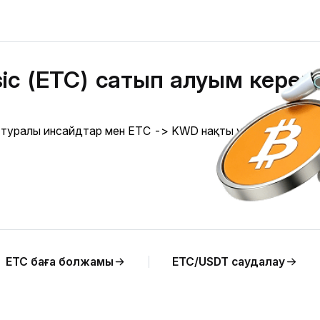
sic (ETC) сатып алуым керек
ығы туралы инсайдтар мен ETC -> KWD нақты уақыттағы
ETC баға болжамы
ETC/USDT саудалау