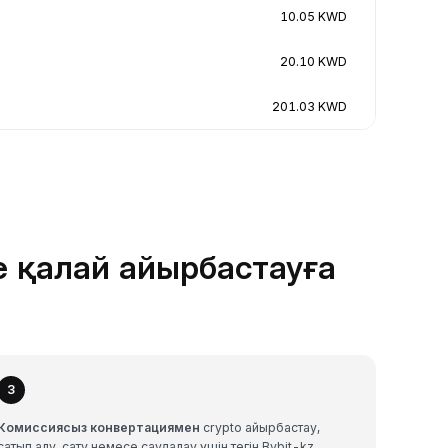
10.05 KWD
20.10 KWD
201.03 KWD
е қалай айырбастауға
3
Комиссиясыз конвертациямен
crypto айырбастау,
сатып алу, сату немесе саудалау үшін тегін Bybit-kz