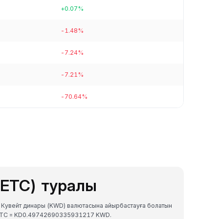
+0.07%
-1.48%
-7.24%
-7.21%
-70.64%
(ETC) туралы
а Кувейт динары (KWD) валютасына айырбастауға болатын
 ETC = KD0.49742690335931217 KWD.