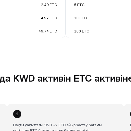
2.49 ETC
5 ETC
4.97 ETC
10 ETC
49.74 ETC
100 ETC
да KWD активін ETC активін
2
Нақты уақыттағы KWD -> ETC айырбастау бағамы
негізінде ETC балама құнын бірден көріңіз.