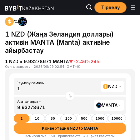
Тіркелу
Басты бет
NZD to MANTA
1 NZD (Жаңа Зеландия доллары)
активін MANTA (Manta) активіне
айырбастау
1 NZD ≈ 9.93278671 MANTA
▼
-2.46%
24h
Соңғы жаңарту
：
2026/08/09 02:54
(
GMT+0
)
Жұмсау сомасы
NZD
Алатыныңыз ~
MANTA
1
10
50
100
500
1000
10000
Конвертация NZD to MANTA
Комиссиясыз · 350+ криптовалюта · 40+ фиат валютасы