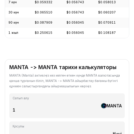
7 күн
$0.059332
$0.056743
$0.058013
+
30 күн
$0.065510
$0.056743
$0.060207
+
90 күн
$0.087909
$0.056045
$0.070911
-
1 жыл
$0.250615
$0.056045
$0.108187
-
MANTA -> MANTA тарихи калькуляторы
MANTA (Manta) активіңіз кез келген өткен күнде MANTA валютасында
қанша тұрғанын біліп, MANTA -> MANTA айырбастау бағамы бүгінгі
құнмен салыстырғандағы айырмашылығын көріңіз.
Сатып алу
MANTA
Қосулы
Күні