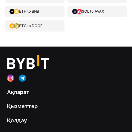
ETH
to
BNB
SOL
to
AVAX
BTC
to
DOGE
Ақпарат
Қызметтер
Қолдау