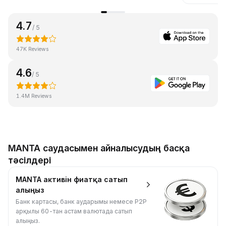
4.7
/ 5
47K Reviews
4.6
/ 5
1.4M Reviews
MANTA саудасымен айналысудың басқа
тәсілдері
MANTA активін фиатқа сатып
алыңыз
Банк картасы, банк аударымы немесе P2P
арқылы 60-тан астам валютада сатып
алыңыз.