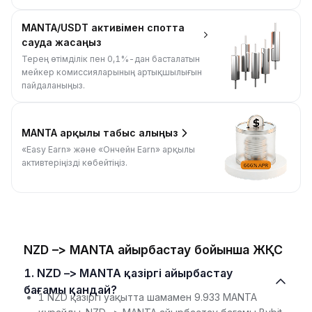
MANTA/USDT активімен спотта
сауда жасаңыз
Терең өтімділік пен 0,1%-дан басталатын
мейкер комиссияларының артықшылығын
пайдаланыңыз.
MANTA арқылы табыс алыңыз
«Easy Earn» және «Ончейн Earn» арқылы
активтеріңізді көбейтіңіз.
NZD –> MANTA айырбастау бойынша ЖҚС
1. NZD –> MANTA қазіргі айырбастау
бағамы қандай?
1 NZD қазіргі уақытта шамамен 9.933 MANTA