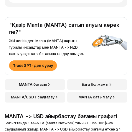
"Қазір Manta (MANTA) сатып алуым керек
пе?"
ЖИ негізіндегі Manta (MANTA) нарығы
туралы инсайдтар мен MANTA -> NZD
нақты уақыттағы бағасына талдау алыңыз.
TradeGPT-ден сұрау
MANTA бағасы
Баға болжамы
MANTA/USDT саудалау
MANTA сатып алу
MANTA -> USD айырбастау бағамы графигі
Бүгінгі таңда 1 MANTA (Manta Network) тиыны 0.059306$-ға
саудаланып жатыр. MANTA -> USD айырбастау бағамы өткен 24