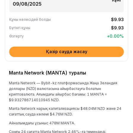
$9.93
Құны келесідей болды
$9.93
Бүгінгі құны
+
0.00
%
Өзгерту
Қазір сауда жасау
Manta Network (MANTA) туралы
Manta Network — Bybit-kz платформасында Жаңа Зеландия
доллары (NZD) валютасына айырбастауға болатын
криптовалюта. Ағымдағы айырбас бағамы: 1 MANTA =
$9.932786714010945 NZD.
Manta Network нарық капитализациясы $48.04M NZD және 24
сағаттық сауда көлемі $4.76M NZD.
Айналымдағы ұсыныс 478M MANTA.
Соңғы 24 сағатта Manta Network 2.46%-ға төмендеді.