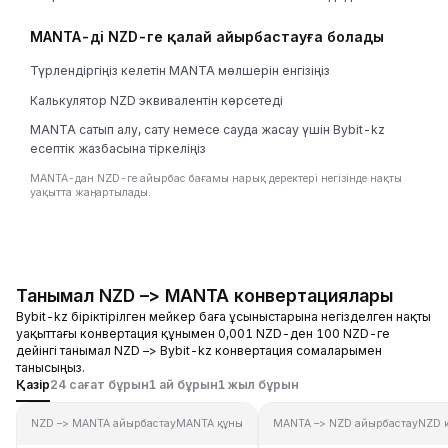
MANTA-ді NZD-ге қалай айырбастауға болады
Түрлендіргіңіз келетін MANTA мөлшерін енгізіңіз
Калькулятор NZD эквивалентін көрсетеді
MANTA сатып алу, сату немесе сауда жасау үшін Bybit-kz
есептік жазбасына тіркеліңіз
MANTA-дан NZD-ге айырбас бағамы нарық деректері негізінде нақты
уақытта жаңартылады.
Танымал NZD –> MANTA конвертациялары
Bybit-kz біріктірілген мейкер баға ұсыныстарына негізделген нақты
уақыттағы конвертация құнымен 0,001 NZD-ден 100 NZD-ге
дейінгі танымал NZD –> Bybit-kz конвертация сомаларымен
танысыңыз.
Қазір
24 сағат бұрын
1 ай бұрын
1 жыл бұрын
NZD –> MANTA айырбастау
MANTA құны
MANTA –> NZD айырбастау
NZD 