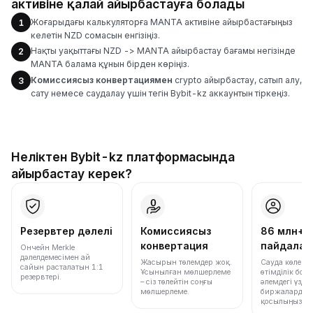
активіне қалай айырбастауға болады
Жоғарыдағы калькуляторға MANTA активіне айырбастағыңыз
1
келетін NZD сомасын енгізіңіз.
Нақты уақыттағы NZD -> MANTA айырбастау бағамы негізінде
2
MANTA балама құнын бірден көріңіз.
Комиссиясыз конвертациямен
crypto айырбастау, сатып алу,
3
сату немесе саудалау үшін тегін Bybit-kz аккаунтын тіркеңіз.
Неліктен Bybit-kz платформасында
айырбастау керек?
Резервтер дәлелі
Комиссиясыз
86 млн+
конвертация
пайдала
Ончейн Merkle
дәлелдемесімен ай
Жасырын төлемдер жоқ.
Сауда көлемі
сайын расталатын 1:1
Ұсынылған мөлшерлеме
өтімділік бо
резервтері.
– сіз төлейтін соңғы
әлемдегі үздік
мөлшерлеме.
биржалардың 
қосылыңыз.