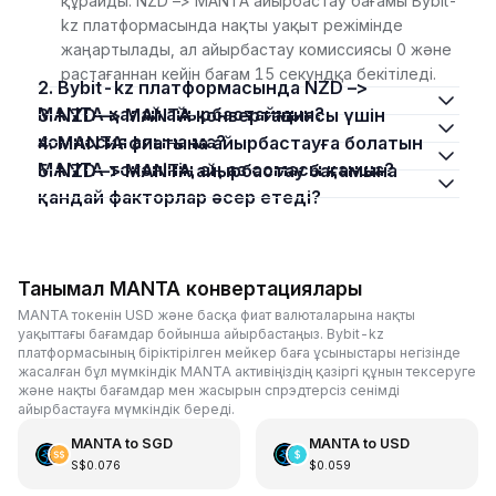
құрайды. NZD –> MANTA айырбастау бағамы Bybit-
kz платформасында нақты уақыт режімінде
жаңартылады, ал айырбастау комиссиясы 0 және
растағаннан кейін бағам 15 секундқа бекітіледі.
2. Bybit-kz платформасында NZD –>
MANTA қалай айырбастаймын?
3. NZD –> MANTA конвертациясы үшін
комиссия алына ма?
4. MANTA фиатына айырбастауға болатын
MANTA токенінің ең аз сомасы қанша?
5. NZD –> MANTA айырбастау бағамына
қандай факторлар әсер етеді?
Танымал MANTA конвертациялары
MANTA токенін USD және басқа фиат валюталарына нақты
уақыттағы бағамдар бойынша айырбастаңыз. Bybit-kz
платформасының біріктірілген мейкер баға ұсыныстары негізінде
жасалған бұл мүмкіндік MANTA активіңіздің қазіргі құнын тексеруге
және нақты бағамдар мен жасырын спрэдтерсіз сенімді
айырбастауға мүмкіндік береді.
MANTA
to
SGD
MANTA
to
USD
S$0.076
$0.059