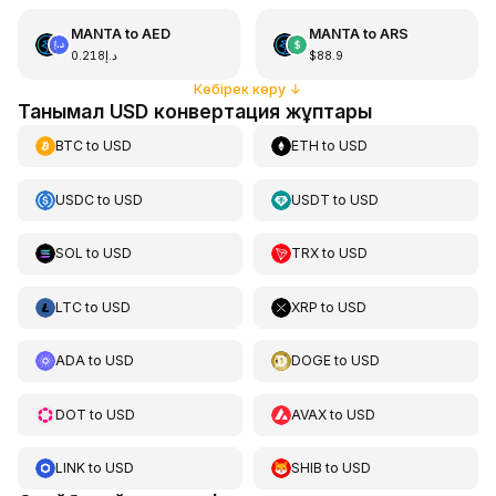
MANTA
to
AED
MANTA
to
ARS
د.إ0.218
$88.9
Көбірек көру
↓
Танымал USD конвертация жұптары
BTC
to
USD
ETH
to
USD
USDC
to
USD
USDT
to
USD
SOL
to
USD
TRX
to
USD
LTC
to
USD
XRP
to
USD
ADA
to
USD
DOGE
to
USD
DOT
to
USD
AVAX
to
USD
LINK
to
USD
SHIB
to
USD