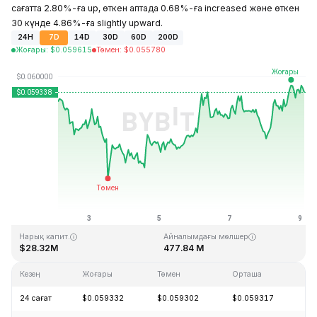
сағатта 2.80%-ға up, өткен аптада 0.68%-ға increased және өткен
30 күнде 4.86%-ға slightly upward.
24H
7D
14D
30D
60D
200D
Жоғары
:
$
0.059615
Төмен
:
$
0.055780
Соңғы жаңарту: 2026-08-09, 02:54 GMT+0
Тарихи максимум
Тарихи минимум
$4.05
$0.054621
Нарық капит.
Айналымдағы мөлшер
$28.32M
477.84 M
Кезең
Жоғары
Төмен
Орташа
Өз
24 сағат
$0.059332
$0.059302
$0.059317
+