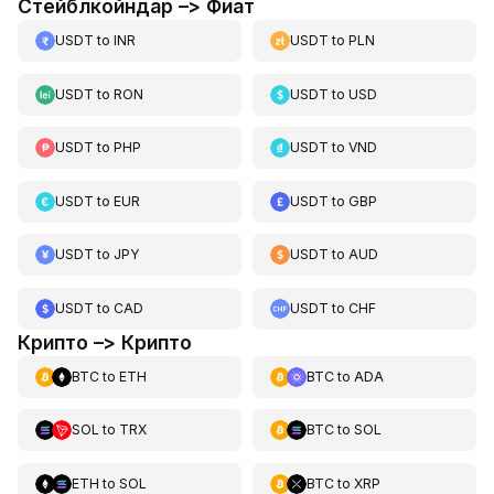
Стейблкойндар –> Фиат
USDT
to
INR
USDT
to
PLN
USDT
to
RON
USDT
to
USD
USDT
to
PHP
USDT
to
VND
USDT
to
EUR
USDT
to
GBP
USDT
to
JPY
USDT
to
AUD
USDT
to
CAD
USDT
to
CHF
Крипто –> Крипто
BTC
to
ETH
BTC
to
ADA
SOL
to
TRX
BTC
to
SOL
ETH
to
SOL
BTC
to
XRP