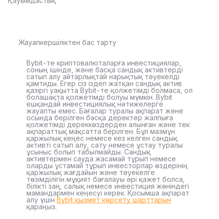
Қауымдастық
Жауапкершіліктен бас тарту
Bybit-те криптовалюталарға инвестициялар,
соның ішінде, және басқа сандық активтерді
сатып алу айтарлықтай нарықтық тәуекелді
қамтиды. Егер сіз іздеп жатқан сандық актив
қазіргі уақытта Bybit-те қолжетімді болмаса, ол
болашақта қолжетімді болуы мүмкін. Bybit
ешқандай инвестициялық нәтижелерге
жауапты емес. Бағалар туралы ақпарат және
осында берілген басқа деректер жалпыға
қолжетімді дереккөздерден алынған және тек
ақпараттық мақсатта берілген. Бұл мазмұн
қаржылық кеңес немесе кез келген сандық
активті сатып алу, сату немесе ұстау туралы
ұсыныс болып табылмайды. Сандық
активтермен сауда жасамай тұрып немесе
оларды ұстамай тұрып инвесторлар өздерінің
қаржылық жағдайын және тәуекелге
төзімділігін мұқият бағалауы әрі қажет болса,
білікті заң, салық немесе инвестиция жөніндегі
мамандармен кеңесуі керек. Қосымша ақпарат
алу үшін
Bybit қызмет көрсету шарттарын
қараңыз.