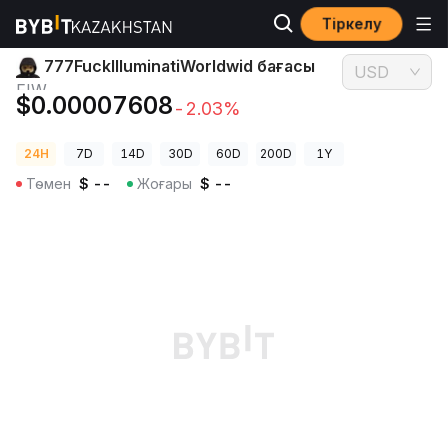
Тіркелу
Криптовалюта бағалары
777FuckIlluminatiWorldwid бағасы FIW
777FuckIlluminatiWorldwid бағасы
USD
FIW
$0.00007608
-2.03%
24H
7D
14D
30D
60D
200D
1Y
Төмен
$
--
Жоғары
$
--