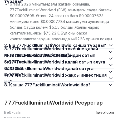
тұрады?
6 там 2026 уақытындағы жағдай бойынша,
777FuckIlluminatiWorldwid (FIW) ағымдағы сауда бағасы:
$0.00007608. Өткен 24 сағатта баға $0.00007623
минимумы және $0.00007784 максимумы ауқымында
болды. Сауда көлемі $5.15 болды. Жалпы нарық
капитализациясы: $75.22K. Бұл оны басқа
криптовалюталардың арасында №6228 орынға қояды.
2. Бір 777FuckIlluminatiWorldwid қанша тұрады?
3. 777FuckIlluminatiWorldwid токеніне қалай
инвестиция жасауға болады?
4. 777FuckIlluminatiWorldwid қайдан сатып
алуға болады?
5. 777FuckIlluminatiWorldwid қалай сатып алуға
болады?
6. 777FuckIlluminatiWorldwid қалай сатуға
болады?
7. 777FuckIlluminatiWorldwid жақсы инвестиция
ма?
8. Қанша 777FuckIlluminatiWorldwid бар?
777FuckIlluminatiWorldwid Ресурстар
Веб-сайт
fiwsol.com