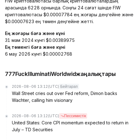
FIW криптовалютасы барлық криптовалюталардың
арасында 6228 орнында. Соңғы 24 сағат ішінде FIW
криптовалютасы $0.00007784 ең жоғары деңгейіне және
$0.00007623 ең төмен деңгейіне жетті.
Ең жоғары баға және күні
31 мам 2024 күнгі $0.00389975
Ең төменгі баға және күні
6 мау 2026 күнгі $0.00002768
777FuckIlluminatiWorldwidжаңалықтары
2026-08-06 13:12
(UTC)
Бейтарап
Wall Street cries out over Fed reform, Dimon backs
Wachter, calling him visionary
2026-08-06 13:12
(UTC)
Пессимистік
United States: Core CPI momentum expected to return in
July – TD Securities