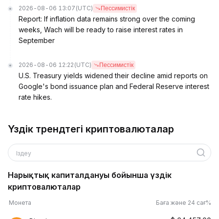
2026-08-06 13:07
(UTC)
Пессимистік
Report: If inflation data remains strong over the coming
weeks, Wach will be ready to raise interest rates in
September
2026-08-06 12:22
(UTC)
Пессимистік
U.S. Treasury yields widened their decline amid reports on
Google's bond issuance plan and Federal Reserve interest
rate hikes.
Үздік трендтегі криптовалюталар
Іздеу
Нарықтық капиталдануы бойынша үздік
криптовалюталар
Монета
Баға және 24 сағ%