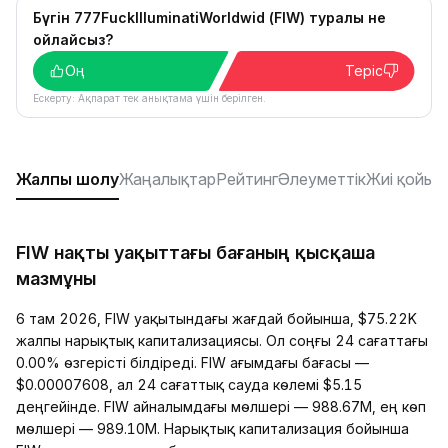
Бүгін 777FuckIlluminatiWorldwid (FIW) туралы не
ойлайсыз?
Оң
Теріс
Ескерту: Ақпарат тек анықтама үшін берілген.
Жалпы шолу
Жаңалықтар
Рейтинг
Әлеуметтік
Жиі қойыл
FIW нақты уақыттағы бағаның қысқаша
мазмұны
6 там 2026, FIW уақытындағы жағдай бойынша, $75.22K
жалпы нарықтық капитализациясы. Ол соңғы 24 сағаттағы
0.00% өзгерісті білдіреді. FIW ағымдағы бағасы —
$0.00007608, ал 24 сағаттық сауда көлемі $5.15
деңгейінде. FIW айналымдағы мөлшері — 988.67M, ең көп
мөлшері — 989.10M. Нарықтық капитализация бойынша