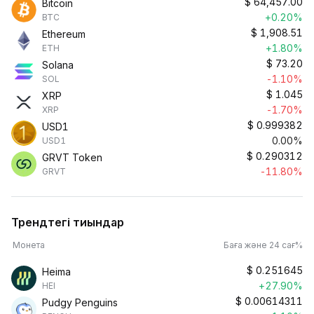
$
64,457.00
Bitcoin
+0.20%
BTC
$
1,908.51
Ethereum
+1.80%
ETH
$
73.20
Solana
-1.10%
SOL
$
1.045
XRP
-1.70%
XRP
$
0.999382
USD1
0.00%
USD1
$
0.290312
GRVT Token
-11.80%
GRVT
Трендтегі тиындар
Монета
Баға және 24 сағ%
$
0.251645
Heima
+27.90%
HEI
$
0.00614311
Pudgy Penguins