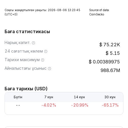
Соңғы жаңартылған уақыты: 2026-08-06 13:23:45
Source of data:
(UTC+0)
CoinGecko
Баға статистикасы
Нарық капит.
75.22K
24 сағаттық көлем
5.15
Тарихи максимум
0.00389975
Айналыстағы ұсыныс
988.67M
Баға тарихы (USD)
Бүгін
7 күн
14 күн
30 күн
--
-4.02%
-20.99%
-65.17%