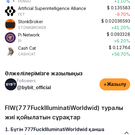
+1.10%
PENGU
$
0.135583
Artificial Superintelligence Alliance
-9.70%
FET
$
0.02036593
StonkBroker
+41.20%
STONKBROKER
$
0.093328
Pi Network
+6.20%
PI
$
0.12764
Cash Cat
+56.70%
CASHCAT
Әлжелілерімізге жазылыңыз
Followers
+
Жазылу
@bybit_official
FIW(777FuckIlluminatiWorldwid) туралы
жиі қойылатын сұрақтар
1. Бүгін 777FuckIlluminatiWorldwid қанша