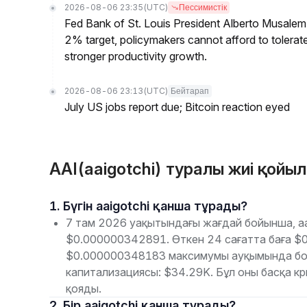
2026-08-06 23:35
(UTC)
Пессимистік
Fed Bank of St. Louis President Alberto Musalem s
2% target, policymakers cannot afford to tolerate h
stronger productivity growth.
2026-08-06 23:13
(UTC)
Бейтарап
July US jobs report due; Bitcoin reaction eyed
AAI(aaigotchi) туралы жиі қойы
1. Бүгін aaigotchi қанша тұрады?
7 там 2026 уақытындағы жағдай бойынша, aai
$0.000000342891. Өткен 24 сағатта баға 
$0.000000348183 максимумы ауқымында бол
капитализациясы: $34.29K. Бұл оны басқа 
қояды.
2. Бір aaigotchi қанша тұрады?