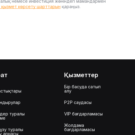
, салық немесе инвестиция жөніндегі мамандармен
t қызмет көрсету шарттарын
қараңыз.
рат
Қызметтер
Бір басуда сатып
астықтары
алу
ндырулар
P2P саудасы
дер туралы
VIP бағдарламасы
еме
Жолдама
ұзу туралы
бағдарламасы
у арнасы