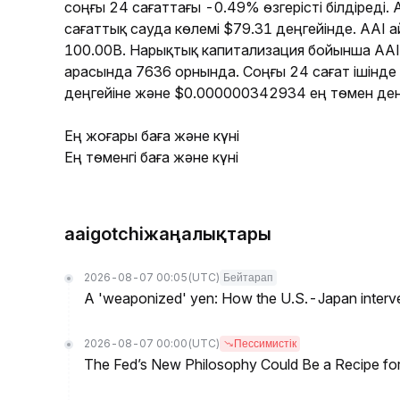
соңғы 24 сағаттағы -0.49% өзгерісті білдіреді
сағаттық сауда көлемі $79.31 деңгейінде. AAI
100.00B. Нарықтық капитализация бойынша AA
арасында 7636 орнында. Соңғы 24 сағат ішінд
деңгейіне және $0.000000342934 ең төмен деңг
Ең жоғары баға және күні
Ең төменгі баға және күні
aaigotchiжаңалықтары
2026-08-07 00:05
(UTC)
Бейтарап
A 'weaponized' yen: How the U.S.-Japan interve
2026-08-07 00:00
(UTC)
Пессимистік
The Fed’s New Philosophy Could Be a Recipe for I