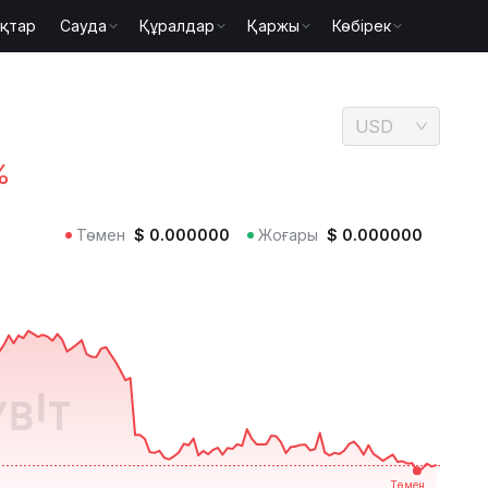
қтар
Сауда
Құралдар
Қаржы
Көбірек
USD
%
Төмен
$
0.000000
Жоғары
$
0.000000