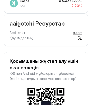
$
0.02542771
Kaspa
-2.20%
KAS
aaigotchi Ресурстар
Веб-сайт
x.com
Қауымдастық
Қосымшаны жүктеп алу үшін
сканерлеңіз
IOS пен Android жүйелерімен үйлесімді
(мобильді құрылғылар мен планшеттер)