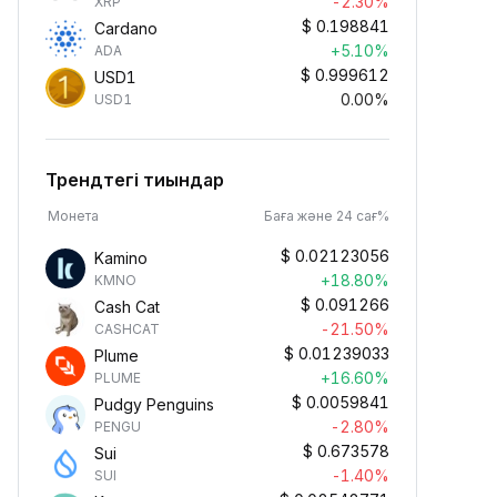
-2.30%
XRP
$
0.198841
Cardano
+5.10%
ADA
$
0.999612
USD1
0.00%
USD1
Трендтегі тиындар
Монета
Баға және 24 сағ%
$
0.02123056
Kamino
+18.80%
KMNO
$
0.091266
Cash Cat
-21.50%
CASHCAT
$
0.01239033
Plume
+16.60%
PLUME
$
0.0059841
Pudgy Penguins
-2.80%
PENGU
$
0.673578
Sui
-1.40%
SUI