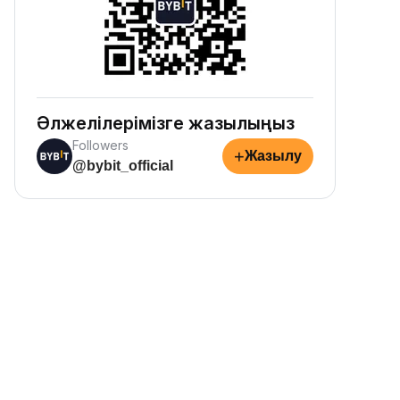
Әлжелілерімізге жазылыңыз
Followers
+
Жазылу
@bybit_official