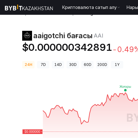
Криптовалюта сатып алу
Нары
Криптовалюта бағалары
aaigotchi бағасы AAI
aaigotchi бағасы
AAI
$0.000000342891
-0.49
24H
7D
14D
30D
60D
200D
1Y