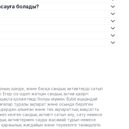
жасауға болады?
оның ішінде, және басқа сандық активтерді сатып
Егер сіз іздеп жатқан сандық актив қазіргі
ашақта қолжетімді болуы мүмкін. Bybit ешқандай
ағалар туралы ақпарат және осында берілген
здерден алынған және тек ақпараттық мақсатта
кез келген сандық активті сатып алу, сату немесе
дық активтермен сауда жасамай тұрып немесе
 қаржылық жағдайын және тәуекелге төзімділігін