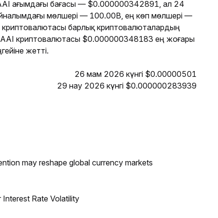
. AAI ағымдағы бағасы — $0.000000342891, ал 24
 айналымдағы мөлшері — 100.00B, ең көп мөлшері —
I криптовалютасы барлық криптовалюталардың
е AAI криптовалютасы $0.000000348183 ең жоғары
ейіне жетті.
26 мам 2026 күнгі $0.00000501
29 нау 2026 күнгі $0.000000283939
ntion may reshape global currency markets
nterest Rate Volatility