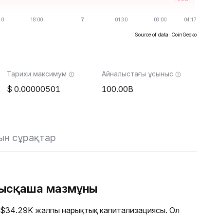
Source of data: CoinGecko
Тарихи максимум
Айналыстағы ұсыныс
0.00000501
100.00B
ын сұрақтар
қысқаша мазмұны
 $34.29K жалпы нарықтық капитализациясы. Ол