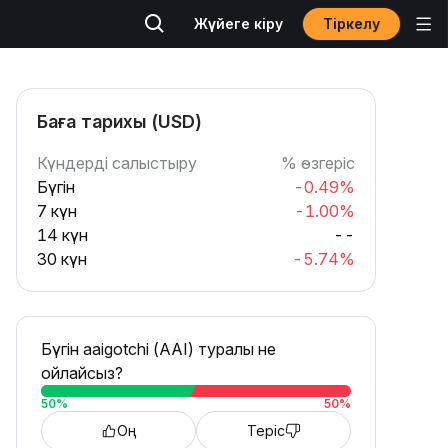
Тіркелу
Жүйеге кіру
Баға тарихы (USD)
Күндерді салыстыру
% өзгеріс
Бүгін
-0.49%
7 күн
-1.00%
14 күн
--
30 күн
-5.74%
Бүгін aaigotchi (AAI) туралы не
ойлайсыз?
50
%
50
%
Оң
Теріс