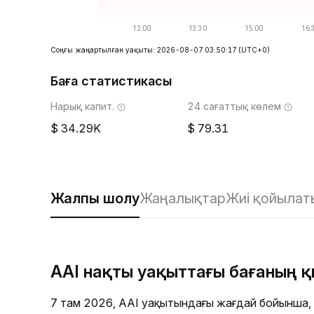
Соңғы жаңартылған уақыты: 2026-08-07 03:50:17
(UTC+0)
Баға статистикасы
Нарық капит.
24 сағаттық көлем
34.29K
79.31
Жалпы шолу
Жаңалықтар
Жиі қойылат
AAI нақты уақыттағы бағаның 
7 там 2026, AAI уақытындағы жағдай бойынша,