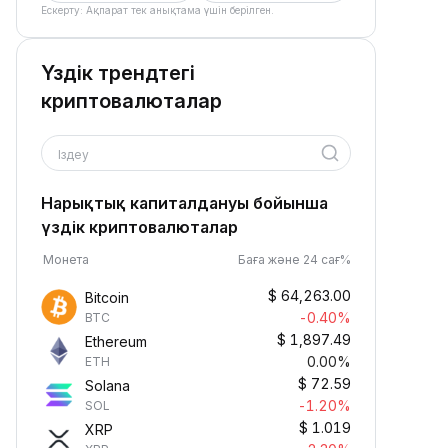
Ескерту: Ақпарат тек анықтама үшін берілген.
Үздік трендтегі
криптовалюталар
Іздеу
Нарықтық капиталдануы бойынша
үздік криптовалюталар
Монета
Баға және 24 сағ%
$
64,263.00
Bitcoin
-0.40%
BTC
$
1,897.49
Ethereum
0.00%
ETH
$
72.59
Solana
-1.20%
SOL
$
1.019
XRP