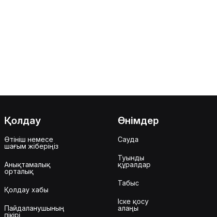
Қолдау
Өнімдер
Өтініш немесе
Сауда
шағым жіберіңіз
Туынды
Анықтамалық
құралдар
орталық
Табыс
Қолдау хабы
Іске қосу
Пайдаланушының
алаңы
пікірі