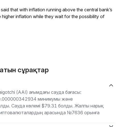
aid that with inflation running above the central bank’s
igher inflation while they wait for the possibility of
латын сұрақтар
gotchi (AAI) ағымдағы сауда бағасы:
$0.000000342934 минимумы және
ды. Сауда көлемі $79.31 болды. Жалпы нарық
криптовалюталардың арасында №7636 орынға