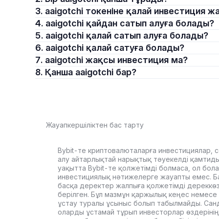
3. aaigotchi токеніне қалай инвестиция 
4. aaigotchi қайдан сатып алуға болады?
5. aaigotchi қалай сатып алуға болады?
6. aaigotchi қалай сатуға болады?
7. aaigotchi жақсы инвестиция ма?
8. Қанша aaigotchi бар?
Жауапкершіліктен бас тарту
Bybit-те криптовалюталарға инвестициялар, с
алу айтарлықтай нарықтық тәуекелді қамтиды. 
уақытта Bybit-те қолжетімді болмаса, ол бол
инвестициялық нәтижелерге жауапты емес. Б
басқа деректер жалпыға қолжетімді дереккө
берілген. Бұл мазмұн қаржылық кеңес немесе 
ұстау туралы ұсыныс болып табылмайды. Сан
оларды ұстамай тұрып инвесторлар өздерінің