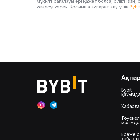
мұқият бағалауы әрі қажет болса, білікті заң
кеңесуі керек. Қосымша ақпарат алу үшін
Bybi
Ақпа
Bybit
қауымд
Хабарла
Тәуекел
мәлімд
Ереже б
хабарла