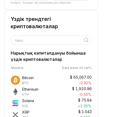
Ескерту: Ақпарат тек анықтама үшін берілген.
Үздік трендтегі
криптовалюталар
Іздеу
Нарықтық капиталдануы бойынша
үздік криптовалюталар
Монета
Баға және 24 сағ%
$
65,067.00
Bitcoin
-0.30%
BTC
$
1,920.96
Ethereum
-0.50%
ETH
$
75.94
Solana
+2.30%
SOL
$
1.043
XRP