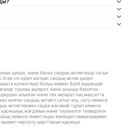
ады?
оның ішінде, және басқа сандық активтерді сатып
Егер сіз іздеп жатқан сандық актив қазіргі
ашақта қолжетімді болуы мүмкін. Bybit ешқандай
ағалар туралы ақпарат және осында берілген
здерден алынған және тек ақпараттық мақсатта
кез келген сандық активті сатып алу, сату немесе
дық активтермен сауда жасамай тұрып немесе
 қаржылық жағдайын және тәуекелге төзімділігін
, салық немесе инвестиция жөніндегі мамандармен
it қызмет көрсету шарттарын қараңыз.