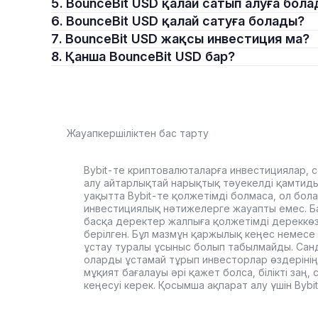
5. BounceBit USD қалай сатып алуға бол
6. BounceBit USD қалай сатуға болады?
7. BounceBit USD жақсы инвестиция ма?
8. Қанша BounceBit USD бар?
Жауапкершіліктен бас тарту
Bybit-те криптовалюталарға инвестициялар, с
алу айтарлықтай нарықтық тәуекелді қамтиды. 
уақытта Bybit-те қолжетімді болмаса, ол бол
инвестициялық нәтижелерге жауапты емес. Б
басқа деректер жалпыға қолжетімді дереккө
берілген. Бұл мазмұн қаржылық кеңес немесе 
ұстау туралы ұсыныс болып табылмайды. Сан
оларды ұстамай тұрып инвесторлар өздерінің
мұқият бағалауы әрі қажет болса, білікті заң
кеңесуі керек. Қосымша ақпарат алу үшін Byb