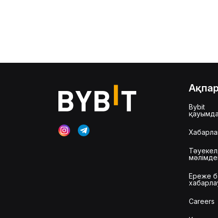
Ақпа
Bybit
қауымд
Хабарла
Тәуекел
мәлімд
Ереже б
хабарла
Careers