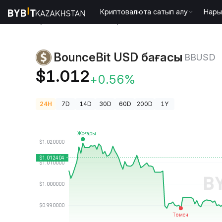
Криптовалюта сатып алу
Нары
Криптовалюта бағалары
BounceBit USD бағасы 
BounceBit USD бағасы
BBUSD
$1.012
+0.56%
24H
7D
14D
30D
60D
200D
1Y