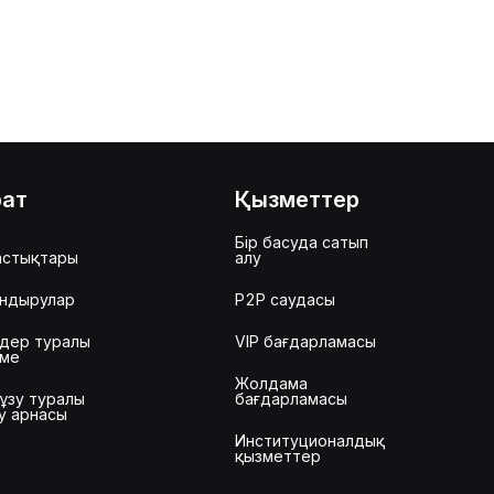
рат
Қызметтер
Бір басуда сатып
астықтары
алу
ндырулар
P2P саудасы
дер туралы
VIP бағдарламасы
еме
Жолдама
ұзу туралы
бағдарламасы
у арнасы
Институционалдық
қызметтер