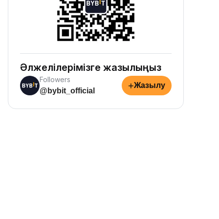
Әлжелілерімізге жазылыңыз
Followers
+
Жазылу
@bybit_official