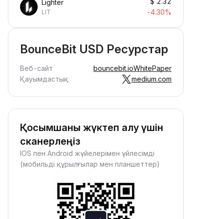
$
2.32
Lighter
-4.30%
LIT
BounceBit USD Ресурстар
Веб-сайт
bouncebit.io
WhitePaper
Қауымдастық
medium.com
Қосымшаны жүктеп алу үшін
сканерлеңіз
IOS пен Android жүйелерімен үйлесімді
(мобильді құрылғылар мен планшеттер)