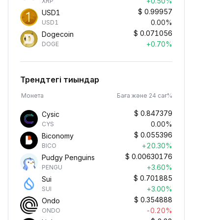
+0.50%
XRP
$
0.99957
USD1
0.00%
USD1
$
0.071056
Dogecoin
+0.70%
DOGE
Трендтегі тиындар
Монета
Баға және 24 сағ%
$
0.847379
Cysic
0.00%
CYS
$
0.055396
Biconomy
+20.30%
BICO
$
0.00630176
Pudgy Penguins
+3.60%
PENGU
$
0.701885
Sui
+3.00%
SUI
$
0.354888
Ondo
-0.20%
ONDO