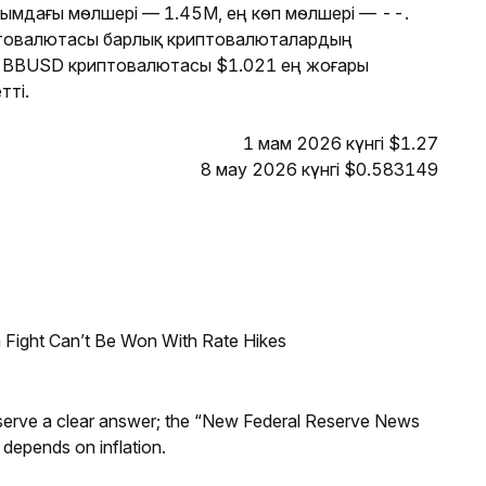
лымдағы мөлшері — 1.45M, ең көп мөлшері — --.
товалютасы барлық криптовалюталардың
е BBUSD криптовалютасы $1.021 ең жоғары
тті.
1 мам 2026 күнгі $1.27
8 мау 2026 күнгі $0.583149
 Fight Can’t Be Won With Rate Hikes
Reserve a clear answer; the “New Federal Reserve News
 depends on inflation.