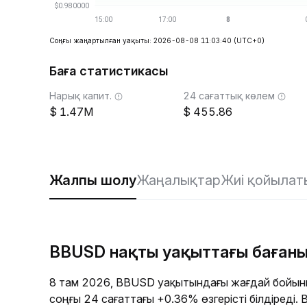
Соңғы жаңартылған уақыты: 2026-08-08 11:03:40
(UTC+0)
Баға статистикасы
Нарық капит.
24 сағаттық көлем
1.47M
455.86
Жалпы шолу
Жаңалықтар
Жиі қойылат
BBUSD нақты уақыттағы баған
8 там 2026, BBUSD уақытындағы жағдай бойын
соңғы 24 сағаттағы +0.36% өзгерісті білдіреді