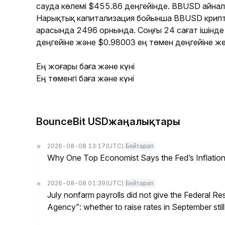
сауда көлемі $455.86 деңгейінде. BBUSD айна
Нарықтық капитализация бойынша BBUSD крип
арасында 2496 орнында. Соңғы 24 сағат ішінд
деңгейіне және $0.98003 ең төмен деңгейіне же
Ең жоғары баға және күні
Ең төменгі баға және күні
BounceBit USDжаңалықтары
2026-08-08 13:17
(UTC)
Бейтарап
Why One Top Economist Says the Fed’s Inflation
2026-08-08 01:39
(UTC)
Бейтарап
July nonfarm payrolls did not give the Federal 
Agency”: whether to raise rates in September still