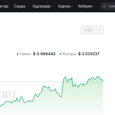
қтар
Сауда
Құралдар
Қаржы
Көбірек
BBUSD
USD
Төмен
$
0.988443
Жоғары
$
1.019237