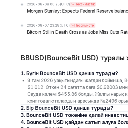
2026-08-08 00:25
(UTC)
Пессимистік
Morgan Stanley: Expects Federal Reserve balance 
2026-08-07 23:28
(UTC)
Пессимистік
Bitcoin Still in Death Cross as Jobs Miss Cuts R
BBUSD(BounceBit USD) туралы 
1. Бүгін BounceBit USD қанша тұрады?
8 там 2026 уақытындағы жағдай бойынша, B
$1.012. Өткен 24 сағатта баға $0.98003 м
Сауда көлемі $455.86 болды. Жалпы нарық к
криптовалюталардың арасында №2496 орын
2. Бір BounceBit USD қанша тұрады?
3. BounceBit USD токеніне қалай инвест
4. BounceBit USD қайдан сатып алуға бо