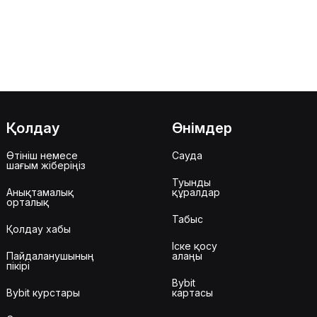
Қолдау
Өнімдер
Өтініш немесе
Сауда
шағым жіберіңіз
Туынды
Анықтамалық
құралдар
орталық
Табыс
Қолдау хабы
Іске қосу
Пайдаланушының
алаңы
пікірі
Bybit
Bybit курстары
картасы