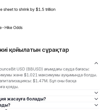
sheet to shrink by $1.5 trillion
ate-Hike Odds
жиі қойылатын сұрақтар
ounceBit USD (BBUSD) ағымдағы сауда бағасы:
инимумы және $1.021 максимумы ауқымында болды.
апитализациясы: $1.47M. Бұл оны басқа
ға қояды.
иция жасауға болады?
лады?