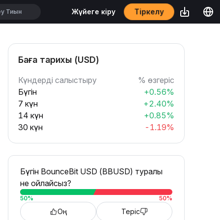
Тіркелу
Жүйеге кіру
Баға тарихы (USD)
Күндерді салыстыру
% өзгеріс
Бүгін
+0.56%
7 күн
+2.40%
14 күн
+0.85%
30 күн
-1.19%
Бүгін BounceBit USD (BBUSD) туралы
не ойлайсыз?
50
%
50
%
Оң
Теріс