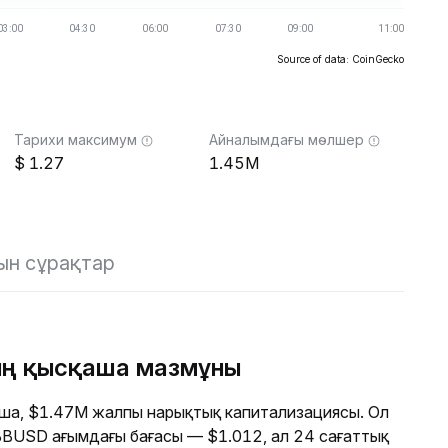
Source of data: CoinGecko
Тарихи максимум
Айналымдағы мөлшер
1.27
1.45M
ын сұрақтар
ың қысқаша мазмұны
ша, $1.47M жалпы нарықтық капитализациясы. Ол
. BBUSD ағымдағы бағасы — $1.012, ал 24 сағаттық