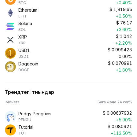
+0.40%
BTC
$
1,919.65
Ethereum
+0.50%
ETH
$
76.17
Solana
+3.60%
SOL
$
1.042
XRP
+2.20%
XRP
$
0.999428
USD1
0.00%
USD1
$
0.070991
Dogecoin
+1.80%
DOGE
Трендтегі тиындар
Монета
Баға және 24 сағ%
$
0.00637932
Pudgy Penguins
+5.90%
PENGU
$
0.080921
Tutorial
+113.50%
TUT