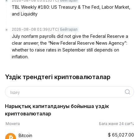
2026-08-08 03:01
(UTC)
Бейтарап
TBL Weekly #180: US Treasury & The Fed, Labor Market,
and Liquidity
2026-08-08 01:39
(UTC)
Бейтарап
July nonfarm payrolls did not give the Federal Reserve a
clear answer; the “New Federal Reserve News Agency”:
whether to raise rates in September still depends on
inflation.
Үздік трендтегі криптовалюталар
Іздеу
Нарықтық капиталдануы бойынша үздік
криптовалюталар
Монета
Баға және 24 сағ%
$
65,027.00
Bitcoin