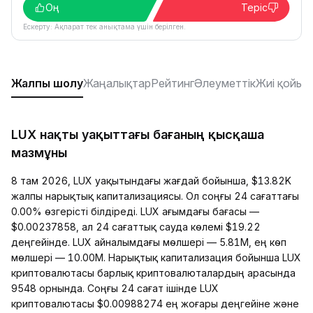
Оң
Теріс
Ескерту: Ақпарат тек анықтама үшін берілген.
Жалпы шолу
Жаңалықтар
Рейтинг
Әлеуметтік
Жиі қойыл
LUX нақты уақыттағы бағаның қысқаша
мазмұны
8 там 2026, LUX уақытындағы жағдай бойынша, $13.82K
жалпы нарықтық капитализациясы. Ол соңғы 24 сағаттағы
0.00% өзгерісті білдіреді. LUX ағымдағы бағасы —
$0.00237858, ал 24 сағаттық сауда көлемі $19.22
деңгейінде. LUX айналымдағы мөлшері — 5.81M, ең көп
мөлшері — 10.00M. Нарықтық капитализация бойынша LUX
криптовалютасы барлық криптовалюталардың арасында
9548 орнында. Соңғы 24 сағат ішінде LUX
криптовалютасы $0.00988274 ең жоғары деңгейіне және