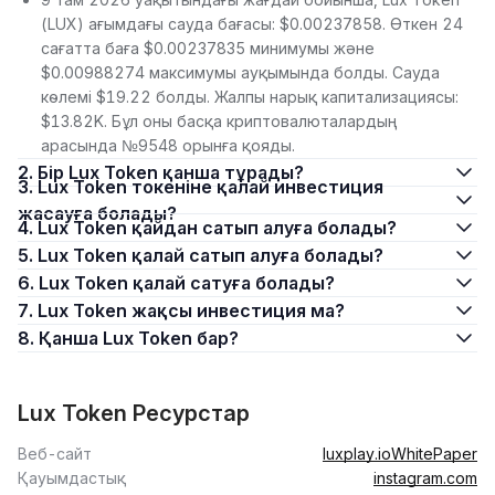
(LUX) ағымдағы сауда бағасы: $0.00237858. Өткен 24
сағатта баға $0.00237835 минимумы және
$0.00988274 максимумы ауқымында болды. Сауда
көлемі $19.22 болды. Жалпы нарық капитализациясы:
$13.82K. Бұл оны басқа криптовалюталардың
арасында №9548 орынға қояды.
2. Бір Lux Token қанша тұрады?
3. Lux Token токеніне қалай инвестиция
жасауға болады?
4. Lux Token қайдан сатып алуға болады?
5. Lux Token қалай сатып алуға болады?
6. Lux Token қалай сатуға болады?
7. Lux Token жақсы инвестиция ма?
8. Қанша Lux Token бар?
Lux Token Ресурстар
Веб-сайт
luxplay.io
WhitePaper
Қауымдастық
instagram.com