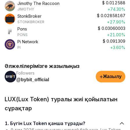
$
0.012588
Jimothy The Raccoon
+74.30%
JIMOTHY
$
0.02858167
StonkBroker
+27.90%
STONKBROKER
$
0.03060003
Pons
+21.00%
PONS
$
0.091309
Pi Network
+3.60%
PI
Әлжелілерімізге жазылыңыз
Followers
+
Жазылу
@bybit_official
LUX(Lux Token) туралы жиі қойылатын
сұрақтар
1. Бүгін Lux Token қанша тұрады?
9 там 2026 уақытындағы жағдай бойынша, Lux Token