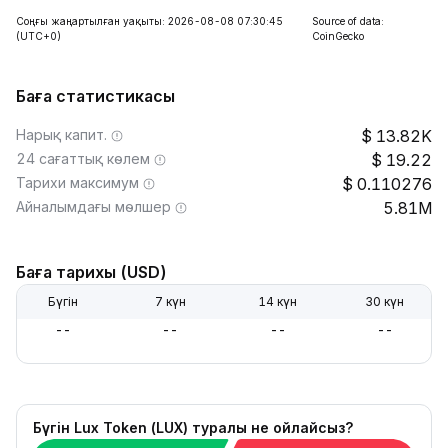
Соңғы жаңартылған уақыты: 2026-08-08 07:30:45
Source of data:
(UTC+0)
CoinGecko
Баға статистикасы
Нарық капит.
13.82K
24 сағаттық көлем
19.22
Тарихи максимум
0.110276
Айналымдағы мөлшер
5.81M
Баға тарихы (USD)
Бүгін
7 күн
14 күн
30 күн
--
--
--
--
Бүгін Lux Token (LUX) туралы не ойлайсыз?