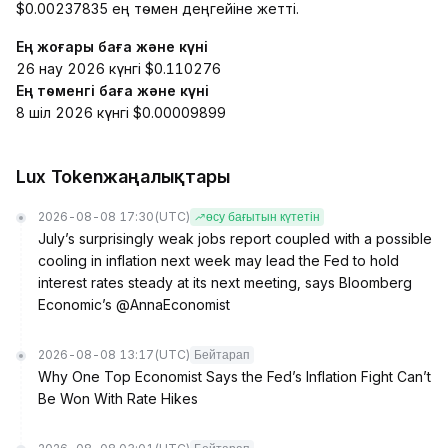
$0.00237835 ең төмен деңгейіне жетті.
Ең жоғары баға және күні
26 нау 2026 күнгі $0.110276
Ең төменгі баға және күні
8 шіл 2026 күнгі $0.00009899
Lux Tokenжаңалықтары
2026-08-08 17:30
(UTC)
өсу бағытын күтетін
July’s surprisingly weak jobs report coupled with a possible
cooling in inflation next week may lead the Fed to hold
interest rates steady at its next meeting, says Bloomberg
Economic’s @AnnaEconomist
2026-08-08 13:17
(UTC)
Бейтарап
Why One Top Economist Says the Fed’s Inflation Fight Can’t
Be Won With Rate Hikes