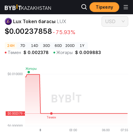
Тіркелу
Криптовалюта бағалары
Lux Token бағасы LUX
Lux Token бағасы
LUX
USD
$0.00237858
-75.93%
24H
7D
14D
30D
60D
200D
1Y
Төмен
$
0.002378
Жоғары
$
0.009883