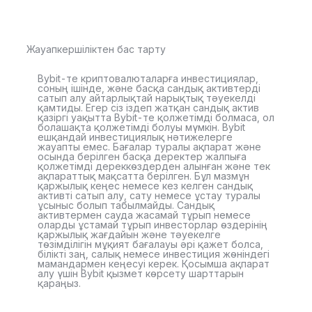
Жауапкершіліктен бас тарту
Bybit-те криптовалюталарға инвестициялар,
соның ішінде, және басқа сандық активтерді
сатып алу айтарлықтай нарықтық тәуекелді
қамтиды. Егер сіз іздеп жатқан сандық актив
қазіргі уақытта Bybit-те қолжетімді болмаса, ол
болашақта қолжетімді болуы мүмкін. Bybit
ешқандай инвестициялық нәтижелерге
жауапты емес. Бағалар туралы ақпарат және
осында берілген басқа деректер жалпыға
қолжетімді дереккөздерден алынған және тек
ақпараттық мақсатта берілген. Бұл мазмұн
қаржылық кеңес немесе кез келген сандық
активті сатып алу, сату немесе ұстау туралы
ұсыныс болып табылмайды. Сандық
активтермен сауда жасамай тұрып немесе
оларды ұстамай тұрып инвесторлар өздерінің
қаржылық жағдайын және тәуекелге
төзімділігін мұқият бағалауы әрі қажет болса,
білікті заң, салық немесе инвестиция жөніндегі
мамандармен кеңесуі керек. Қосымша ақпарат
алу үшін Bybit қызмет көрсету шарттарын
қараңыз.