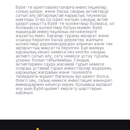
Bybit-те криптовалюталарға инвестициялар,
соның ішінде, және басқа сандық активтерді
сатып алу айтарлықтай нарықтық тәуекелді
қамтиды. Егер сіз іздеп жатқан сандық актив
қазіргі уақытта Bybit-те қолжетімді болмаса, ол
болашақта қолжетімді болуы мүмкін. Bybit
ешқандай инвестициялық нәтижелерге
жауапты емес. Бағалар туралы ақпарат және
осында берілген басқа деректер жалпыға
қолжетімді дереккөздерден алынған және тек
ақпараттық мақсатта берілген. Бұл мазмұн
қаржылық кеңес немесе кез келген сандық
активті сатып алу, сату немесе ұстау туралы
ұсыныс болып табылмайды. Сандық
активтермен сауда жасамай тұрып немесе
оларды ұстамай тұрып инвесторлар өздерінің
қаржылық жағдайын және тәуекелге
төзімділігін мұқият бағалауы әрі қажет болса,
білікті заң, салық немесе инвестиция жөніндегі
мамандармен кеңесуі керек. Қосымша ақпарат
алу үшін Bybit қызмет көрсету шарттарын
қараңыз.