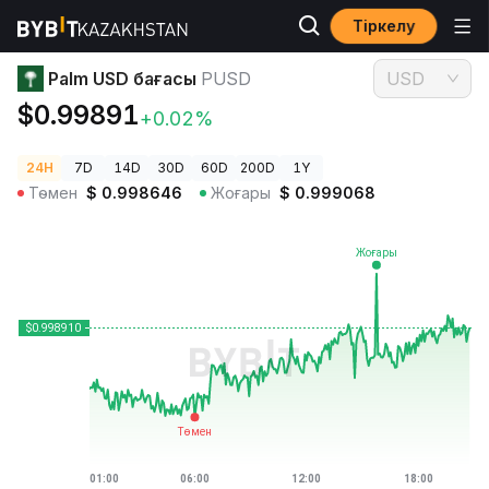
Тіркелу
Криптовалюта бағалары
Palm USD бағасы PUSD
Palm USD бағасы
PUSD
USD
$0.99891
+0.02%
24H
7D
14D
30D
60D
200D
1Y
Төмен
$
0.998646
Жоғары
$
0.999068