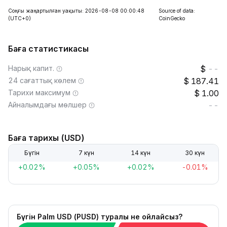
Соңғы жаңартылған уақыты: 2026-08-08 00:00:48
Source of data:
(UTC+0)
CoinGecko
Баға статистикасы
Нарық капит.
--
24 сағаттық көлем
187.41
Тарихи максимум
1.00
Айналымдағы мөлшер
--
Баға тарихы (USD)
Бүгін
7 күн
14 күн
30 күн
+0.02%
+0.05%
+0.02%
-0.01%
Бүгін Palm USD (PUSD) туралы не ойлайсыз?