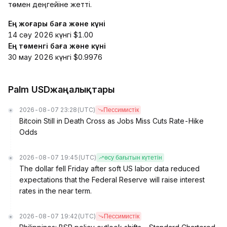
төмен деңгейіне жетті.
Ең жоғары баға және күні
14 сәу 2026 күнгі $1.00
Ең төменгі баға және күні
30 мау 2026 күнгі $0.9976
Palm USDжаңалықтары
2026-08-07 23:28
(UTC)
Пессимистік
Bitcoin Still in Death Cross as Jobs Miss Cuts Rate-Hike
Odds
2026-08-07 19:45
(UTC)
өсу бағытын күтетін
The dollar fell Friday after soft US labor data reduced
expectations that the Federal Reserve will raise interest
rates in the near term.
2026-08-07 19:42
(UTC)
Пессимистік