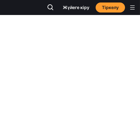
Тіркелу
Жүйеге кіру