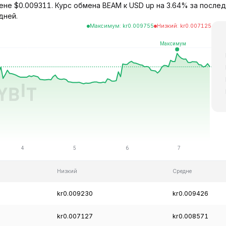
не $0.009311. Курс обмена BEAM к USD up на 3.64% за послед
дней.
Максимум
:
kr
0.009755
Низкий
:
kr
0.007125
Низкий
Средне
kr0.009230
kr0.009426
kr0.007127
kr0.008571