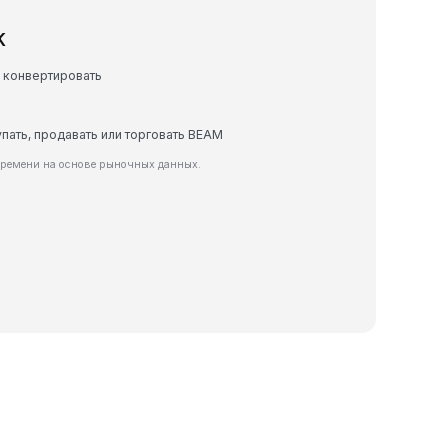
K
е конвертировать
упать, продавать или торговать BEAM
времени на основе рыночных данных.