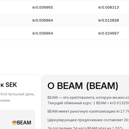
kr0.006965
kr0.008313
kr0.006964
kr0.012828
kr0.006964
kr0.024697
О BEAM (BEAM)
к SEK
любой прошлый день,
BEAM — это криптовалюта, которую можно кон
ением.
Текущий обменный курс: 1 BEAM = kr0.0132
BEAM имеет рыночную капитализацию kr17.76
Циркулирующее предложение составляет 20
BEAM
За последние 24 часа BEAM упал на 1.55%.