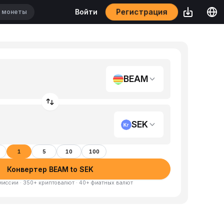
Регистрация
Войти
BEAM
SEK
1
5
10
100
Конвертер BEAM to SEK
миссии · 350+ криптовалют · 40+ фиатных валют