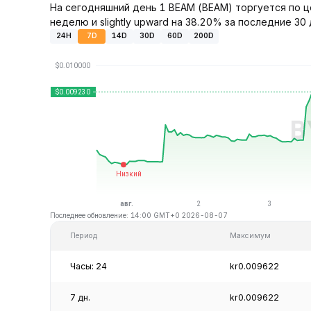
На сегодняшний день 1 BEAM (BEAM) торгуется по це
неделю и slightly upward на 38.20% за последние 30 
24H
7D
14D
30D
60D
200D
Последнее обновление: 14:00 GMT+0 2026-08-07
Период
Максимум
Часы: 24
kr0.009622
7 дн.
kr0.009622