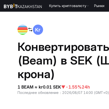
Купить криптовалюту
Рынки
Home
BEAM to SEK
Конвертироват
(Beam) в SEK (
крона)
1 BEAM ≈ kr0.01 SEK
▼
-1.55%
24h
Последнее обновление
：
2026/08/07 14:00
(
GMT+0
)