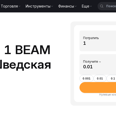
Торговля
Инструменты
Финансы
Еще
Потратить
ь 1 BEAM
Шведская
Получите ~
0.001
0.01
0.1
Нулевые ко