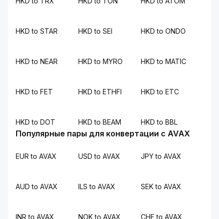
HKD to TRX
HKD to TON
HKD to ATOM
HKD to STAR
HKD to SEI
HKD to ONDO
HKD to NEAR
HKD to MYRO
HKD to MATIC
HKD to FET
HKD to ETHFI
HKD to ETC
HKD to DOT
HKD to BEAM
HKD to BBL
Популярные пары для конвертации с AVAX
EUR to AVAX
USD to AVAX
JPY to AVAX
AUD to AVAX
ILS to AVAX
SEK to AVAX
INR to AVAX
NOK to AVAX
CHF to AVAX