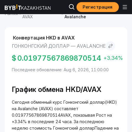
Регистрация
Курс Avalanche
Гонконгский доллар to
Рынки
AVAX
Avalanche
Конвертация HKD в AVAX
ГОНКОНГСКИЙ ДОЛЛАР — AVALANCHE
$
0.01977567869870514
+3.34%
Последнее обновление: Aug 6, 2026, 11:00:00
График обмена HKD/AVAX
Сегодня обменный курс Гонконгский доллар(HKD)
на Avalanche (AVAX) составляет
0.01977567869870514AVAX, показывая Рост на
+3.34% в последние 24 часа. За последнюю
неделю стоимость Гонконгский долларПадение на