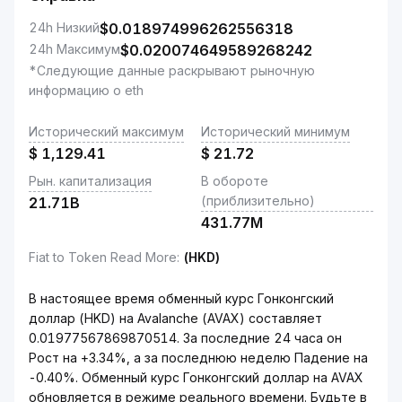
24h Низкий
$
0.018974996262556318
24h Максимум
$
0.020074649589268242
*Следующие данные раскрывают рыночную
информацию о eth
Исторический максимум
Исторический минимум
$
1,129.41
$
21.72
Рын. капитализация
В обороте
(приблизительно)
21.71B
431.77M
Fiat to Token Read More
:
(HKD)
В настоящее время обменный курс Гонконгский
доллар (HKD) на Avalanche (AVAX) составляет
0.01977567869870514. За последние 24 часа он
Рост на +3.34%, а за последнюю неделю Падение на
-0.40%. Обменный курс Гонконгский доллар на AVAX
обновляется в режиме реального времени. Будьте в