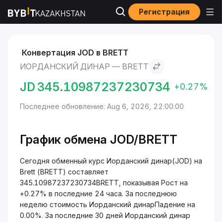
Регистрация
Рынки
Курс Brett BRETT
Иорданский динар to Brett
Конвертация JOD в BRETT
ИОРДАНСКИЙ ДИНАР — BRETT
JD
345.10987237230734
+0.27%
Последнее обновление: Aug 6, 2026, 22:00:00
График обмена JOD/BRETT
Сегодня обменный курс Иорданский динар(JOD) на
Brett (BRETT) составляет
345.10987237230734BRETT, показывая Рост на
+0.27% в последние 24 часа. За последнюю
неделю стоимость Иорданский динарПадение на
0.00%. За последние 30 дней Иорданский динар