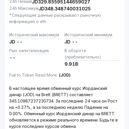
24h Низкий
JD
329.85595144659027
24h Максимум
JD
348.348740031025
*Следующие данные раскрывают рыночную
информацию о eth
Исторический максимум
Исторический минимум
JD
--
JD
--
Рын. капитализация
В обороте
(приблизительно)
--
9.91B
Fiat to Token Read More
:
(JOD)
В настоящее время обменный курс Иорданский
динар (JOD) на Brett (BRETT) составляет
345.10987237230734. За последние 24 часа он Рост
на +0.27%, а за последнюю неделю Падение на
0.00%. Обменный курс Иорданский динар на BRETT
обновляется в режиме реального времени. Будьте в
курсе последних курсов обмена.