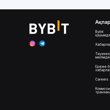
Ақпа
Bybit
қауымд
Хабарла
Тәуекел
мәлімд
Ереже б
хабарла
Careers
Комисси
транзак