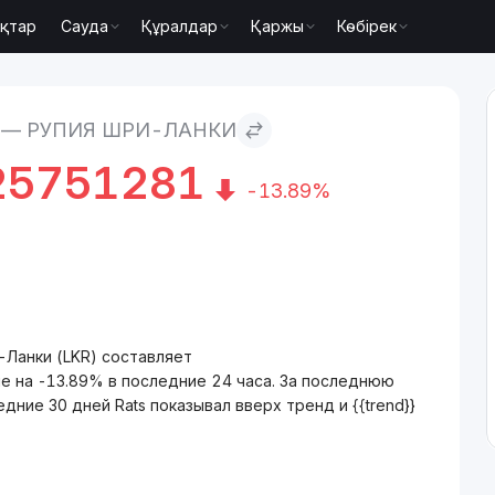
қтар
Сауда
Құралдар
Қаржы
Көбірек
 — РУПИЯ ШРИ-ЛАНКИ
25751281
-13.89%
-Ланки (LKR) составляет
 на -13.89% в последние 24 часа. За последнюю
дние 30 дней Rats показывал вверх тренд и {{trend}}