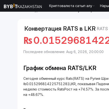
Криптовалюта сатып алу
Нары
Рынки
Курс Rats RATS
Rats to Рупия Шри-Ланки
Конвертация RATS в LKR
RATS
₨
0.0152968142
Последнее обновление: Aug 6, 2026, 20:00:00
График обмена RATS/LKR
Сегодня обменный курс Rats(RATS) на Рупия Шри
₨0.015296814225751281LKR, показывая Падение
неделю стоимость RatsРост на +74.57%. За после
на +48.67%.