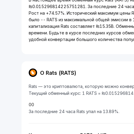
₨0.015296814225751281. За последние 24 часа
Рост на +74.57%. Исторический максимум цены R
было -- RATS из максимальной общей эмиссии в
капитализация Rats составляет ₨15.35B. Обменн
времени. Будьте в курсе последних курсов обмен
удобной конвертации большого количества попу
О Rats (RATS)
Rats — это криптовалюта, которую можно конверт
Текущий обменный курс: 1 RATS = ₨0.01529681
0
0
За последние 24 часа Rats упал на 13.89%.