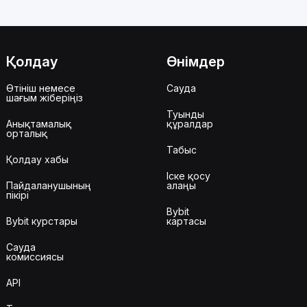
Қолдау
Өнімдер
Өтініш немесе
Сауда
шағым жіберіңіз
Туынды
Анықтамалық
құралдар
орталық
Табыс
Қолдау хабы
Іске қосу
Пайдаланушының
алаңы
пікірі
Bybit
Bybit курстары
картасы
Сауда
комиссиясы
API