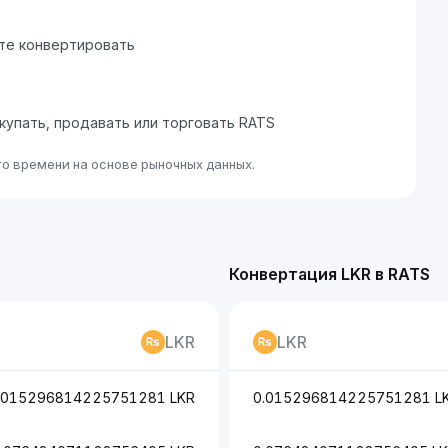
ите конвертировать
окупать, продавать или торговать RATS
го времени на основе рыночных данных.
Конвертация LKR в RATS
LKR
LKR
.015296814225751281 LKR
0.015296814225751281 L