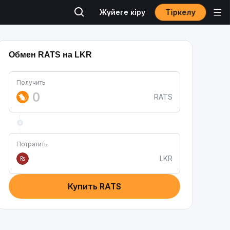
Тіркелу
Жүйеге кіру
Обмен RATS на LKR
Получить
RATS
Потратить
LKR
₨
Купить RATS