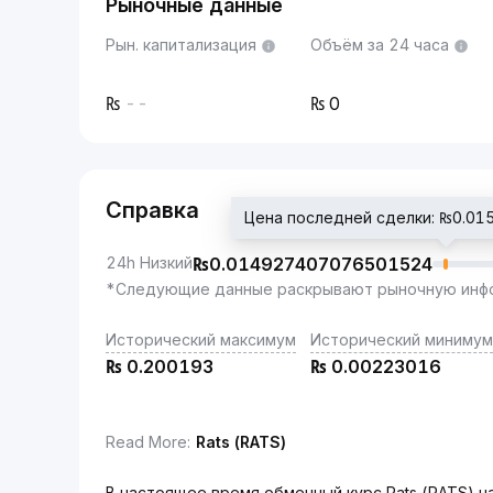
Рыночные данные
Рын. капитализация
Объём за 24 часа
--
0
Справка
Цена последней сделки: ₨0.0
24h Низкий
₨
0.014927407076501524
*Следующие данные раскрывают рыночную инфо
Исторический максимум
Исторический минимум
₨
0.200193
₨
0.00223016
Read More
:
Rats (RATS)
В настоящее время обменный курс Rats (RATS) н