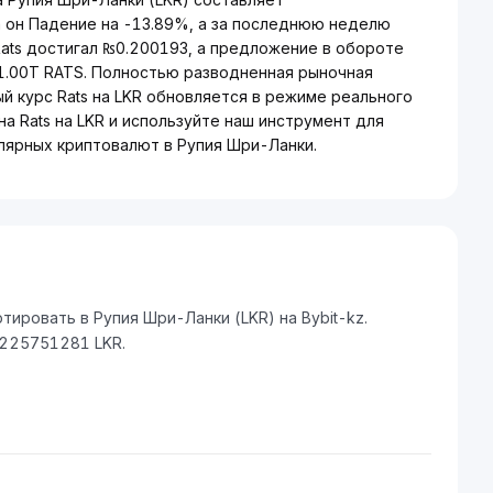
 он Падение на -13.89%, а за последнюю неделю
ats достигал ₨0.200193, а предложение в обороте
 1.00T RATS. Полностью разводненная рыночная
ый курс Rats на LKR обновляется в режиме реального
а Rats на LKR и используйте наш инструмент для
лярных криптовалют в Рупия Шри-Ланки.
ировать в Рупия Шри-Ланки (LKR) на Bybit-kz.
4225751281 LKR.