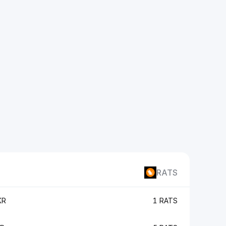
RATS
KR
1 RATS