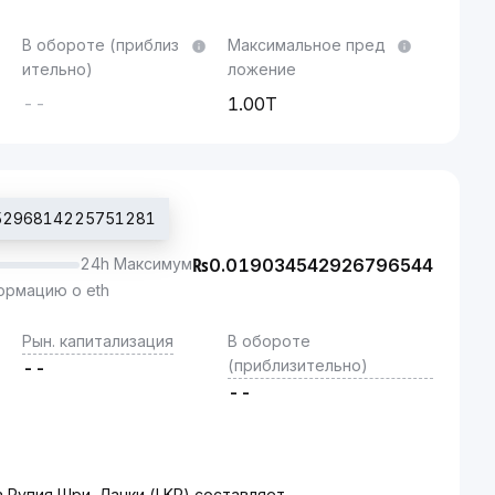
В обороте (приблиз
Максимальное пред
ительно)
ложение
--
1.00T
15296814225751281
24h Максимум
₨
0.019034542926796544
рмацию о eth
Рын. капитализация
В обороте
(приблизительно)
--
--
а Рупия Шри-Ланки (LKR) составляет