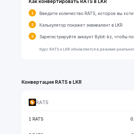
Как конвертировать RATS в LKR
1
Введите количество RATS, которое вы хот
2
Калькулятор покажет эквивалент в LKR
3
Зарегистрируйте аккаунт Bybit-kz, чтобы п
Курс RATS к LKR обновляется в режиме реально
Конвертация RATS в LKR
RATS
1 RATS
0