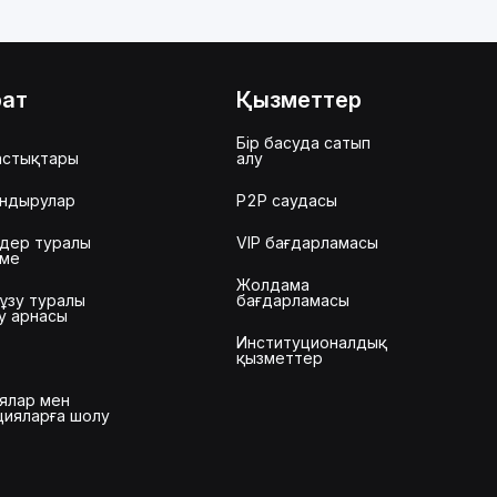
рат
Қызметтер
Бір басуда сатып
астықтары
алу
ндырулар
P2P саудасы
дер туралы
VIP бағдарламасы
еме
Жолдама
ұзу туралы
бағдарламасы
у арнасы
Институционалдық
қызметтер
ялар мен
цияларға шолу