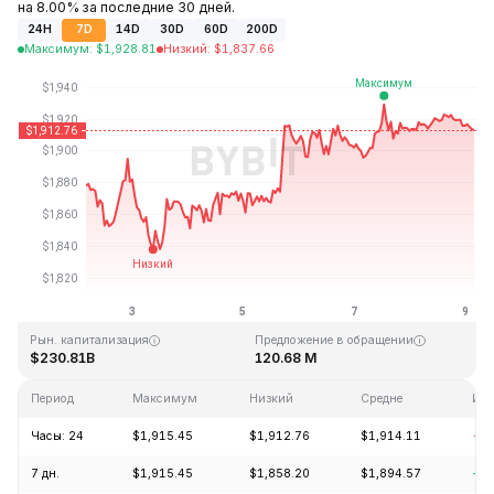
на 8.00% за последние 30 дней.
24H
7D
14D
30D
60D
200D
Максимум
:
$
1,928.81
Низкий
:
$
1,837.66
Последнее обновление: 03:48 GMT+0 2026-08-09
Исторический максимум
Исторический минимум
$4,946.05
$0.432979
Рын. капитализация
Предложение в обращении
$230.81B
120.68 M
Период
Максимум
Низкий
Средне
Изм
Часы: 24
$1,915.45
$1,912.76
$1,914.11
-0.
7 дн.
$1,915.45
$1,858.20
$1,894.57
+1.