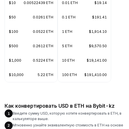
$10
0.00522439 ETH
0.01 ETH
$19.14
$50
0.0261 ETH
0.1 ETH
$191.41
$100
0.0522 ETH
1 ETH
$1,914.10
$500
0.2612 ETH
5 ETH
$9,570.50
$1,000
0.5224 ETH
10 ETH
$19,141.00
$10,000
5.22 ETH
100 ETH
$191,410.00
Как конвертировать USD в ETH на Bybit-kz
Введите сумму USD, которую хотите конвертировать в ETH, в
1
калькуляторе выше.
Мгновенно узнайте эквивалентную стоимость в ETH на основе
2