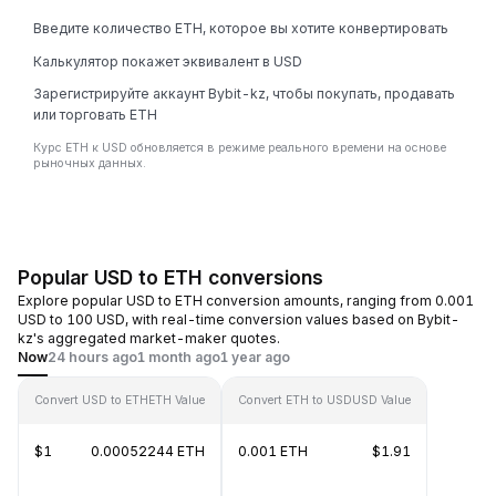
Введите количество ETH, которое вы хотите конвертировать
Калькулятор покажет эквивалент в USD
Зарегистрируйте аккаунт Bybit-kz, чтобы покупать, продавать
или торговать ETH
Курс ETH к USD обновляется в режиме реального времени на основе
рыночных данных.
Popular USD to ETH conversions
Explore popular USD to ETH conversion amounts, ranging from 0.001
USD to 100 USD, with real-time conversion values based on Bybit-
kz's aggregated market-maker quotes.
Now
24 hours ago
1 month ago
1 year ago
Convert USD to ETH
ETH Value
Convert ETH to USD
USD Value
$1
0.00052244 ETH
0.001 ETH
$1.91