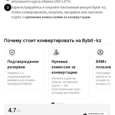
актуального курса обмена USD к ETH.
Зарегистрируйтесь и откройте бесплатный аккаунт Bybit-kz,
3
чтобы конвертировать, покупать, продавать или торговать
crypto с
нулевыми комиссиями за конвертацию
.
Почему стоит конвертировать на Bybit-kz
Подтверждение
Нулевые
86M+
резервов
комиссии за
пользова
конвертацию
Резервы 1:1,
Присоединяйт
подтверждаемые
одной из вед
Никаких скрытых
ежемесячно ончейн-
в мире по то
сборов. Котировка
проверкой Merkle.
объему и лик
курса — это
окончательный курс,
который вы платите.
4.7
/ 5