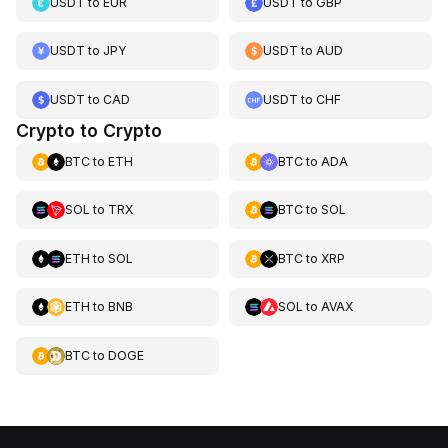
USDT
to
EUR
USDT
to
GBP
USDT
to
JPY
USDT
to
AUD
USDT
to
CAD
USDT
to
CHF
Crypto to Crypto
BTC
to
ETH
BTC
to
ADA
SOL
to
TRX
BTC
to
SOL
ETH
to
SOL
BTC
to
XRP
ETH
to
BNB
SOL
to
AVAX
BTC
to
DOGE