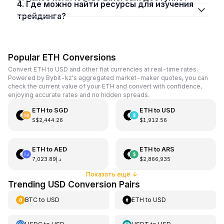
4. Где можно найти ресурсы для изучения
трейдинга?
Popular ETH Conversions
Convert ETH to USD and other fiat currencies at real-time rates.
Powered by Bybit-kz's aggregated market-maker quotes, you can
check the current value of your ETH and convert with confidence,
enjoying accurate rates and no hidden spreads.
ETH
to
SGD
ETH
to
USD
S$2,444.26
$1,912.56
ETH
to
AED
ETH
to
ARS
د.إ7,023.89
$2,866,935
Показать ещё
↓
Trending USD Conversion Pairs
BTC
to
USD
ETH
to
USD