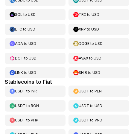
USDC
to
USD
USDT
to
USD
SOL
to
USD
TRX
to
USD
LTC
to
USD
XRP
to
USD
ADA
to
USD
DOGE
to
USD
DOT
to
USD
AVAX
to
USD
LINK
to
USD
SHIB
to
USD
Stablecoins to Fiat
USDT
to
INR
USDT
to
PLN
USDT
to
RON
USDT
to
USD
USDT
to
PHP
USDT
to
VND