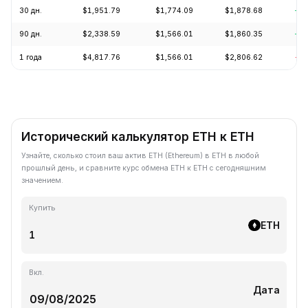
30 дн.
$1,951.79
$1,774.09
$1,878.68
+8.
90 дн.
$2,338.59
$1,566.01
$1,860.35
+1
1 года
$4,817.76
$1,566.01
$2,806.62
-5
Исторический калькулятор ETH к ETH
Узнайте, сколько стоил ваш актив ETH (Ethereum) в ETH в любой
прошлый день, и сравните курс обмена ETH к ETH с сегодняшним
значением.
Купить
ETH
Вкл.
Дата