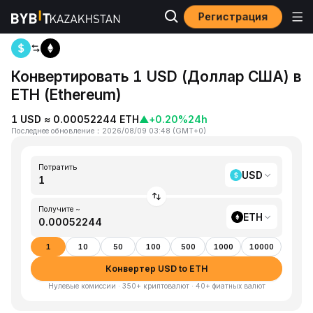
Регистрация
Home
USD to ETH
Конвертировать 1 USD (Доллар США) в
ETH (Ethereum)
1 USD ≈ 0.00052244 ETH
▲
+0.20%
24h
Последнее обновление
：
2026/08/09 03:48
(
GMT+0
)
Потратить
USD
Получите ~
ETH
1
10
50
100
500
1000
10000
Конвертер USD to ETH
Нулевые комиссии · 350+ криптовалют · 40+ фиатных валют