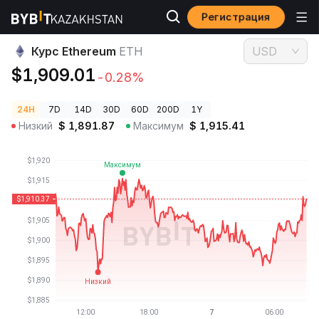
Регистрация
Цены криптовалют
Курс Ethereum ETH
Курс Ethereum
ETH
USD
$1,909.01
-0.28%
24H
7D
14D
30D
60D
200D
1Y
Низкий
$
1,891.87
Максимум
$
1,915.41