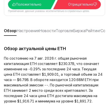
Положительно
Отрицательно
Примечание: данные указаны исключительно в справочных целях.
Обзор
Настроения
Новости
Торговля
Биржа
Рейтинг
Соц
Обзор актуальной цены ETH
По состоянию на 7 авг. 2026 г. общая рыночная
капитализация ETH составляет $230.37B, что означает
изменение на -0.29% за последние 24 часа. Текущая
цена ETH составляет $1,909.01, а торговый объем за 24
часа — $6.79B. В обороте находится 120.68M ETH при
максимальной эмиссии --. По рыночной капитализации
ETH занимает 2 место среди всех криптовалют. За
последние 24 часа цена ETH достигала максимума на
уровне $1,916.71 и минимума на уровне $1,891.72.