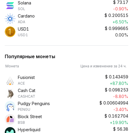
$
73.17
Solana
-0.90%
SOL
$
0.200515
Cardano
+6.50%
ADA
$
0.999665
USD1
0.00%
USD1
Популярные монеты
Монета
Цена и изменение за 24 ч.
$
0.143459
Fusionist
+87.80%
ACE
$
0.098253
Cash Cat
-8.80%
CASHCAT
$
0.00604994
Pudgy Penguins
-3.40%
PENGU
$
0.162704
Block Street
+19.90%
BSB
$
56.38
Hyperliquid