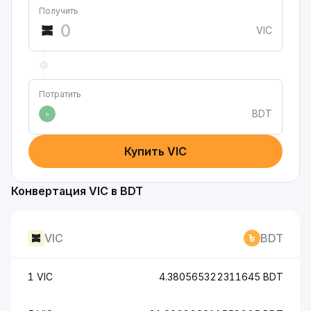
Получить
VIC
Потратить
BDT
৳
Купить VIC
Конвертация VIC в BDT
VIC
BDT
1 VIC
4.380565322311645 BDT