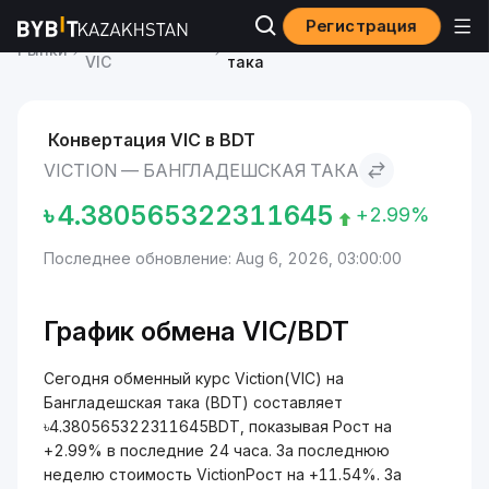
Регистрация
Курс Viction
Viction to Бангладешская
Рынки
VIC
така
Конвертация VIC в BDT
VICTION — БАНГЛАДЕШСКАЯ ТАКА
৳
4.380565322311645
+2.99%
Последнее обновление: Aug 6, 2026, 03:00:00
График обмена VIC/BDT
Сегодня обменный курс Viction(VIC) на
Бангладешская така (BDT) составляет
৳4.380565322311645BDT, показывая Рост на
+2.99% в последние 24 часа. За последнюю
неделю стоимость VictionРост на +11.54%. За