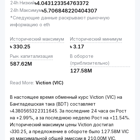
24h Низкий
৳
4.043123354763372
24h Максимум
৳
5.706848220404307
*Следующие данные раскрывают рыночную
информацию о eth
Исторический максимум
Исторический минимум
৳
330.25
৳
3.17
Рын. капитализация
В обороте
(приблизительно)
587.62M
127.58M
Read More
:
Viction (VIC)
В настоящее время обменный курс Viction (VIC) на
Бангладешская така (BDT) составляет
৳4.380565322311645. За последние 24 часа он Рост
на +2.99%, а за последнюю неделю Рост на +11.54%.
Исторический максимум цены Viction достигал
৳330.25, а предложение в обороте было 127.58M VIC
из максимальной общей эмиссии в 210.00M VIC.