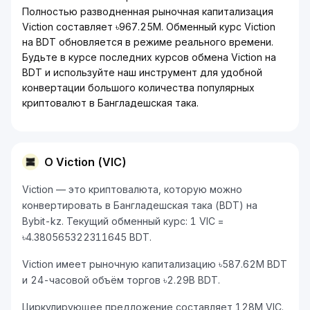
Полностью разводненная рыночная капитализация
Viction составляет ৳967.25M. Обменный курс Viction
на BDT обновляется в режиме реального времени.
Будьте в курсе последних курсов обмена Viction на
BDT и используйте наш инструмент для удобной
конвертации большого количества популярных
криптовалют в Бангладешская така.
О Viction (VIC)
Viction — это криптовалюта, которую можно
конвертировать в Бангладешская така (BDT) на
Bybit-kz. Текущий обменный курс: 1 VIC =
৳4.380565322311645 BDT.
Viction имеет рыночную капитализацию ৳587.62M BDT
и 24-часовой объём торгов ৳2.29B BDT.
Циркулирующее предложение составляет 128M VIC.