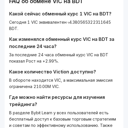
FAQ об обмене
VIC
на
BDT
Какой сейчас обменный курс 1
VIC
на
BDT
?
Сегодня 1 VIC эквивалентен ৳4.380565322311645
BDT.
Как изменялся обменный курс
VIC
на
BDT
за
последние 24 часа?
За последние 24 часа обменный курс VIC на BDT
показал Рост на +2.99%.
Какое количество
Viction
доступно?
В обороте находится VIC, а максимальная эмиссия
ограничена 210.00M VIC.
Где можно найти ресурсы для изучения
трейдинга?
В разделе Bybit Learn у всех пользователей есть
бесплатный доступ к базовым торговым стратегиям
и советам по эффективному использованию. Также