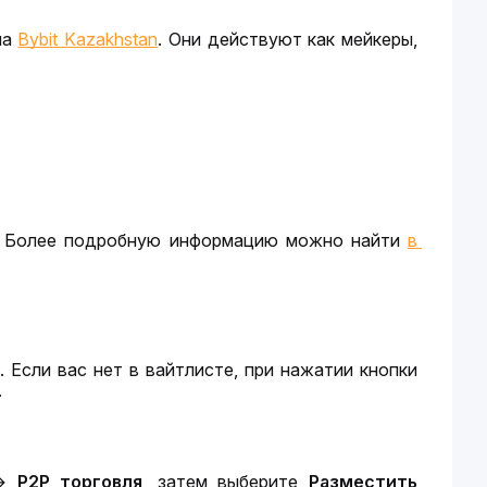
а 
Bybit Kazakhstan
. Они действуют как мейкеры, 
. Более подробную информацию можно найти 
в 
Подать заявку на P2P-мейкера могут только пользователи из вайтлиста. Если вас нет в вайтлисте, при нажатии кнопки 
.
→
P2P торговля
, затем выберите 
Разместить 