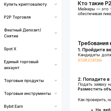
Кто такие P
Купить криптовалюту
Мейкеры — это т
обеспечивая лик
P2P Торговля
Фиатный Депозит/
Снятие
Требования 
Spot X
1. Пройдите 
Кандидаты долж
этой статье
.
Единый торговый
аккаунт
2. Попадите в
Торговые продукты
Разместить об
Торговые инструменты
Как проверить, н
Bybit Earn
На веб