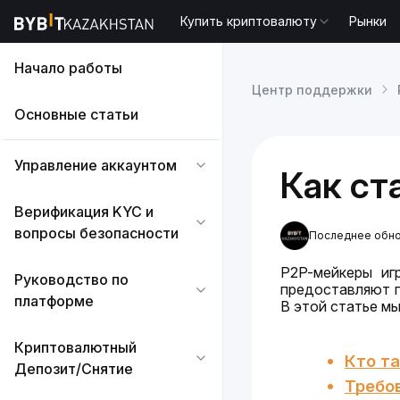
Купить криптовалюту
Рынки
Начало работы
Центр поддержки
Основные статьи
Управление аккаунтом
Как ст
Верификация KYC и
вопросы безопасности
Последнее обнов
P2P-мейкеры иг
Руководство по
предоставляют п
платформе
В этой статье мы
Криптовалютный
Кто т
Депозит/Снятие
Требо