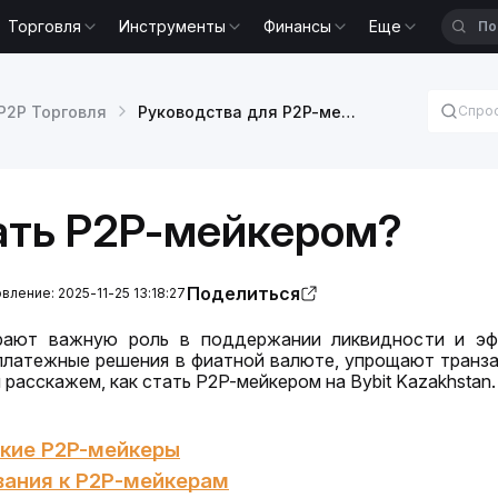
Торговля
Инструменты
Финансы
Еще
P2P Торговля
Руководства для P2P-мерчантов
ать P2P-мейкером?
Поделиться
ление: 2025-11-25 13:18:27
рают важную роль в поддержании ликвидности и эфф
латежные решения в фиатной валюте, упрощают транзак
 расскажем, как стать P2P-мейкером на Bybit Kazakhstan.
акие P2P-мейкеры
вания к Р2Р-мейкерам