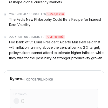
reshape global currency markets
2026-08-07 00:00
(UTC)
Медвежий
The Fed’s New Philosophy Could Be a Recipe for Interest
Rate Volatility
2026-08-06 23:35
(UTC)
Медвежий
Fed Bank of St. Louis President Alberto Musalem said that
with inflation running above the central bank’s 2% target,
policymakers cannot afford to tolerate higher inflation while
they wait for the possibility of stronger productivity growth.
Торговля
Биржа
Купить
Получить