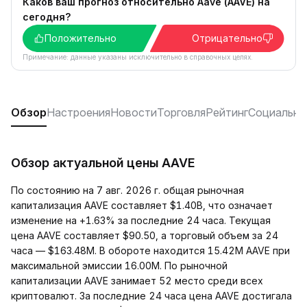
Каков ваш прогноз относительно Aave (AAVE) на
сегодня?
Положительно
Отрицательно
Примечание: данные указаны исключительно в справочных целях.
Обзор
Настроения
Новости
Торговля
Рейтинг
Социальны
Обзор актуальной цены AAVE
По состоянию на 7 авг. 2026 г. общая рыночная
капитализация AAVE составляет $1.40B, что означает
изменение на +1.63% за последние 24 часа. Текущая
цена AAVE составляет $90.50, а торговый объем за 24
часа — $163.48M. В обороте находится 15.42M AAVE при
максимальной эмиссии 16.00M. По рыночной
капитализации AAVE занимает 52 место среди всех
криптовалют. За последние 24 часа цена AAVE достигала