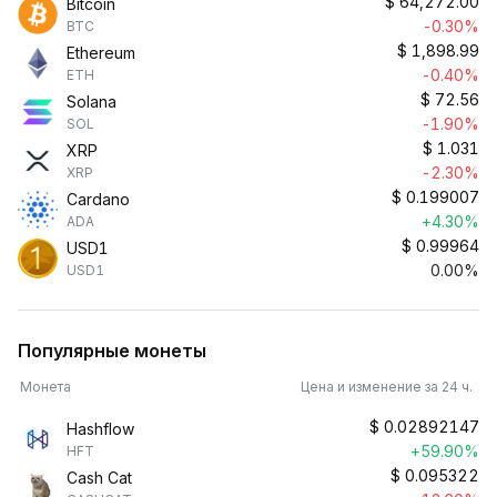
$
64,272.00
Bitcoin
-0.30%
BTC
$
1,898.99
Ethereum
-0.40%
ETH
$
72.56
Solana
-1.90%
SOL
$
1.031
XRP
-2.30%
XRP
$
0.199007
Cardano
+4.30%
ADA
$
0.99964
USD1
0.00%
USD1
Популярные монеты
Монета
Цена и изменение за 24 ч.
$
0.02892147
Hashflow
+59.90%
HFT
$
0.095322
Cash Cat