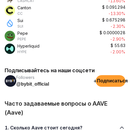
-13.60%
CASHCAT
$
0.091294
Canton
-13.30%
CC
$
0.675298
Sui
-2.30%
SUI
$
0.0000028
Pepe
-2.90%
PEPE
$
55.63
Hyperliquid
-2.00%
HYPE
Подписывайтесь на наши соцсети
Followers
+
Подписаться
@bybit_official
Часто задаваемые вопросы о AAVE
(Aave)
1. Сколько Aave стоит сегодня?