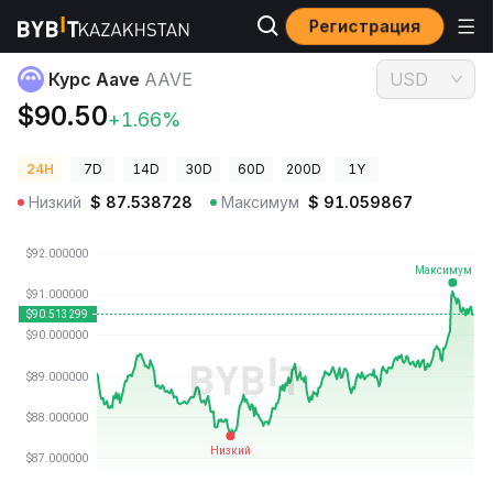
Регистрация
Цены криптовалют
Курс Aave AAVE
Курс Aave
AAVE
USD
$90.50
+1.66%
24H
7D
14D
30D
60D
200D
1Y
Низкий
$
87.538728
Максимум
$
91.059867