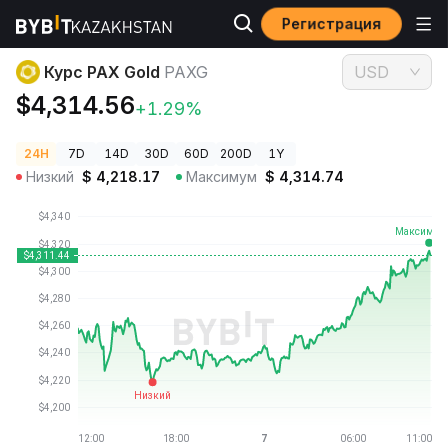
Регистрация
Цены криптовалют
Курс PAX Gold PAXG
Курс PAX Gold
PAXG
USD
$4,314.56
+1.29%
24H
7D
14D
30D
60D
200D
1Y
Низкий
$
4,218.17
Максимум
$
4,314.74