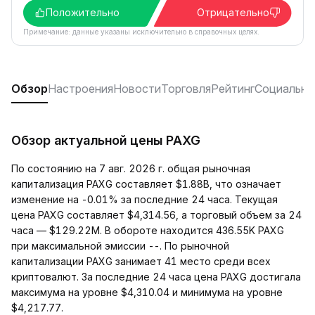
Положительно
Отрицательно
Примечание: данные указаны исключительно в справочных целях.
Обзор
Настроения
Новости
Торговля
Рейтинг
Социальны
Обзор актуальной цены PAXG
По состоянию на 7 авг. 2026 г. общая рыночная
капитализация PAXG составляет $1.88B, что означает
изменение на -0.01% за последние 24 часа. Текущая
цена PAXG составляет $4,314.56, а торговый объем за 24
часа — $129.22M. В обороте находится 436.55K PAXG
при максимальной эмиссии --. По рыночной
капитализации PAXG занимает 41 место среди всех
криптовалют. За последние 24 часа цена PAXG достигала
максимума на уровне $4,310.04 и минимума на уровне
$4,217.77.