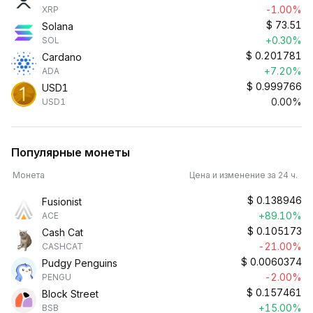
-1.00%
XRP
$
73.51
Solana
+0.30%
SOL
$
0.201781
Cardano
+7.20%
ADA
$
0.999766
USD1
0.00%
USD1
Популярные монеты
Монета
Цена и изменение за 24 ч.
$
0.138946
Fusionist
+89.10%
ACE
$
0.105173
Cash Cat
-21.00%
CASHCAT
$
0.0060374
Pudgy Penguins
-2.00%
PENGU
$
0.157461
Block Street
+15.00%
BSB