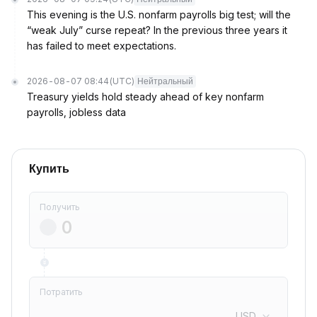
This evening is the U.S. nonfarm payrolls big test; will the
“weak July” curse repeat? In the previous three years it
has failed to meet expectations.
2026-08-07 08:44
(UTC)
Нейтральный
Treasury yields hold steady ahead of key nonfarm
payrolls, jobless data
Купить
Получить
Потратить
USD