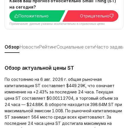
Каков ваш прогноз относительно Small Thing (ST)
на сегодня?
Положительно
Отрицательно
Примечание: данные указаны исключительно в справочных целях.
Обзор
Новости
Рейтинг
Социальные сети
Часто задава
Обзор актуальной цены ST
По состоянию на 6 авг. 2026 г. общая рыночная
капитализация ST составляет $449.29K, что означает
изменение на +2.43% за последние 24 часа. Текущая
цена ST составляет $0.00112704, а торговый объем за
24 часа — $24.88K. В обороте находится 398.64M ST при
максимальной эмиссии 1.00B. По рыночной капитализации
ST занимает 564 место среди всех криптовалют. За
последние 24 часа цена ST достигала максимума на