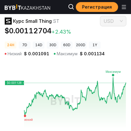
Регистрация
Цены криптовалют
Курс Small Thing ST
Курс Small Thing
ST
USD
$0.00112704
+2.43%
24H
7D
14D
30D
60D
200D
1Y
Низкий
$
0.001091
Максимум
$
0.001134