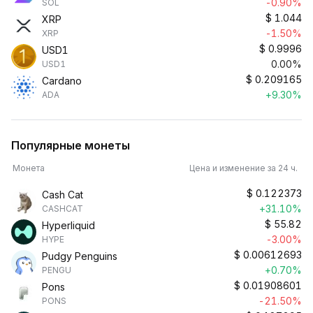
-0.90%
SOL
$
1.044
XRP
-1.50%
XRP
$
0.9996
USD1
0.00%
USD1
$
0.209165
Cardano
+9.30%
ADA
Популярные монеты
Монета
Цена и изменение за 24 ч.
$
0.122373
Cash Cat
+31.10%
CASHCAT
$
55.82
Hyperliquid
-3.00%
HYPE
$
0.00612693
Pudgy Penguins
+0.70%
PENGU
$
0.01908601
Pons
-21.50%
PONS