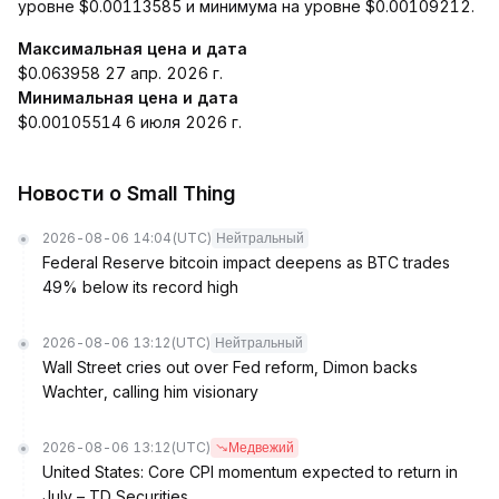
уровне $0.00113585 и минимума на уровне $0.00109212.
Максимальная цена и дата
$0.063958 27 апр. 2026 г.
Минимальная цена и дата
$0.00105514 6 июля 2026 г.
Новости о Small Thing
2026-08-06 14:04
(UTC)
Нейтральный
Federal Reserve bitcoin impact deepens as BTC trades
49% below its record high
2026-08-06 13:12
(UTC)
Нейтральный
Wall Street cries out over Fed reform, Dimon backs
Wachter, calling him visionary
2026-08-06 13:12
(UTC)
Медвежий
United States: Core CPI momentum expected to return in
July – TD Securities