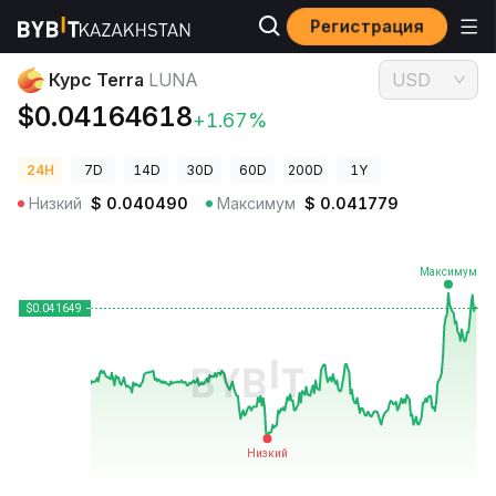
Регистрация
Цены криптовалют
Курс Terra LUNA
Курс Terra
LUNA
USD
$0.04164618
+1.67%
24H
7D
14D
30D
60D
200D
1Y
Низкий
$
0.040490
Максимум
$
0.041779