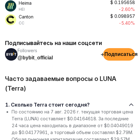
$
0.195658
Heima
-2.60%
HEI
$
0.098957
Canton
-5.40%
CC
Подписывайтесь на наши соцсети
Followers
+
Подписаться
@bybit_official
Часто задаваемые вопросы о LUNA
(Terra)
1. Сколько Terra стоит сегодня?
По состоянию на 7 авг. 2026 г. текущая торговая цена
Terra (LUNA) составляет $0.04164618. За последние
24 часа цена находилась в диапазоне от $0.04049019
до $0.04177961, а торговый объем составлял $2.79M.
Общая рыночная капитализация составляет $29.57M.