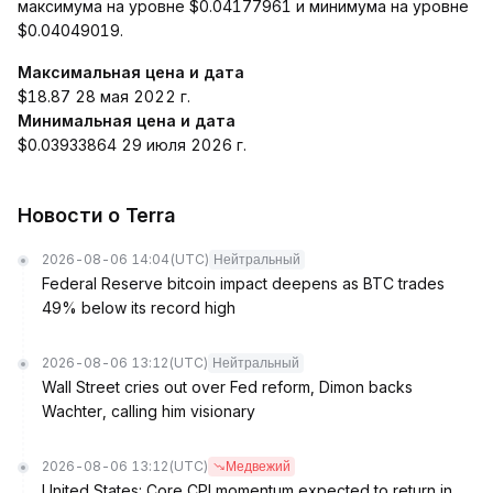
максимума на уровне $0.04177961 и минимума на уровне
$0.04049019.
Максимальная цена и дата
$18.87 28 мая 2022 г.
Минимальная цена и дата
$0.03933864 29 июля 2026 г.
Новости о Terra
2026-08-06 14:04
(UTC)
Нейтральный
Federal Reserve bitcoin impact deepens as BTC trades
49% below its record high
2026-08-06 13:12
(UTC)
Нейтральный
Wall Street cries out over Fed reform, Dimon backs
Wachter, calling him visionary
2026-08-06 13:12
(UTC)
Медвежий
United States: Core CPI momentum expected to return in