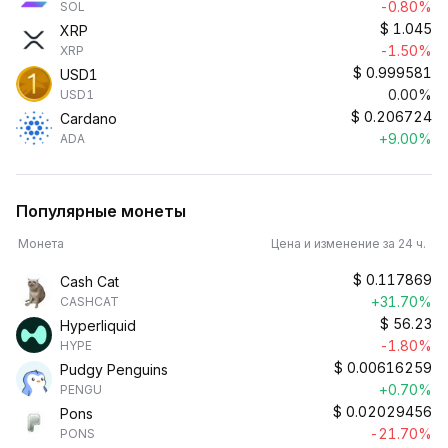
-0.80%
SOL
$
1.045
XRP
-1.50%
XRP
$
0.999581
USD1
0.00%
USD1
$
0.206724
Cardano
+9.00%
ADA
Популярные монеты
Монета
Цена и изменение за 24 ч.
$
0.117869
Cash Cat
+31.70%
CASHCAT
$
56.23
Hyperliquid
-1.80%
HYPE
$
0.00616259
Pudgy Penguins
+0.70%
PENGU
$
0.02029456
Pons
-21.70%
PONS