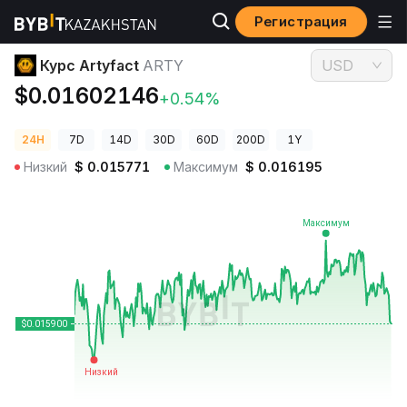
Регистрация
Цены криптовалют
Курс Artyfact ARTY
Курс Artyfact
ARTY
USD
$0.01602146
+0.54%
24H
7D
14D
30D
60D
200D
1Y
Низкий
$
0.015771
Максимум
$
0.016195