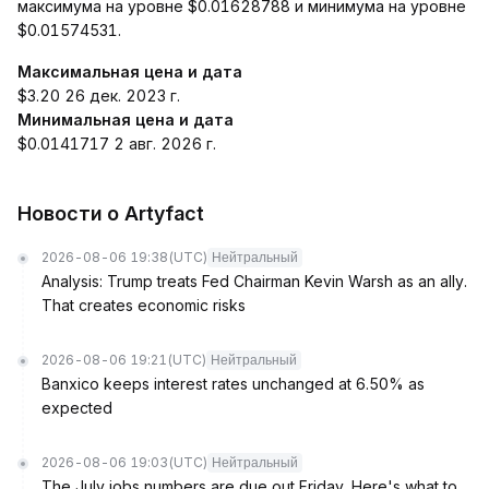
максимума на уровне $0.01628788 и минимума на уровне
$0.01574531.
Максимальная цена и дата
$3.20 26 дек. 2023 г.
Минимальная цена и дата
$0.0141717 2 авг. 2026 г.
Новости о Artyfact
2026-08-06 19:38
(UTC)
Нейтральный
Analysis: Trump treats Fed Chairman Kevin Warsh as an ally.
That creates economic risks
2026-08-06 19:21
(UTC)
Нейтральный
Banxico keeps interest rates unchanged at 6.50% as
expected
2026-08-06 19:03
(UTC)
Нейтральный
The July jobs numbers are due out Friday. Here's what to