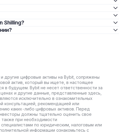
 Shilling?
ении?
 и другие цифровые активы на Bybit, сопряжены
овой актив, который вы ищете, в настоящее
ся в будущем. Bybit не несет ответственности за
ценах и другие данные, представленные здесь,
авляются исключительно в ознакомительных
ой консультацией, рекомендацией или
ению каких-либо цифровых активов. Перед
инвесторы должны тщательно оценить свое
а также при необходимости
 специалистами по юридическим, налоговым или
полнительной информации ознакомьтесь с