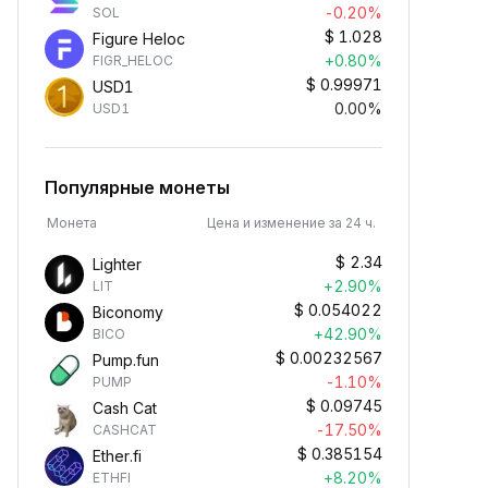
-0.20%
SOL
$
1.028
Figure Heloc
+0.80%
FIGR_HELOC
$
0.99971
USD1
0.00%
USD1
Популярные монеты
Монета
Цена и изменение за 24 ч.
$
2.34
Lighter
+2.90%
LIT
$
0.054022
Biconomy
+42.90%
BICO
$
0.00232567
Pump.fun
-1.10%
PUMP
$
0.09745
Cash Cat
-17.50%
CASHCAT
$
0.385154
Ether.fi
+8.20%
ETHFI