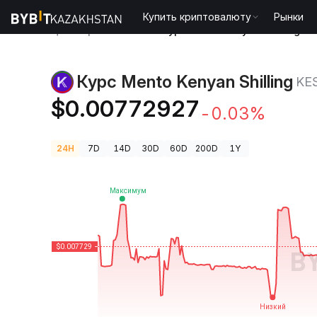
Купить криптовалюту
Рынки
Цены криптовалют
Курс Mento Kenyan Shilling K
Курс Mento Kenyan Shilling
KE
$0.00772927
-0.03%
24H
7D
14D
30D
60D
200D
1Y