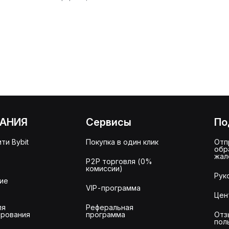
АНИЯ
Сервисы
По
ти Bybit
Покупка в один клик
Отп
обр
жал
P2P торговля (0%
комиссии)
Рук
ие
VIP-программа
Цен
ля
Реферальная
рования
программа
Отз
пол