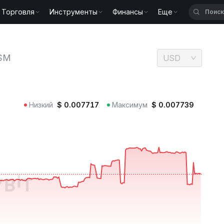
Торговля
Инструменты
Финансы
Еще
ESM
SM
USD
Низкий
$
0.007717
Максимум
$
0.007739