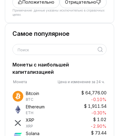
Положительно
Отрицательно
Примечание: данные указаны исключительно в справочных
целях.
Самое популярное
Поиск
Монеты с наибольшей
капитализацией
Монета
Цена и изменение за 24 ч.
$
64,776.00
Bitcoin
-0.10%
BTC
$
1,911.54
Ethereum
-0.30%
ETH
$
1.02
XRP
-2.90%
XRP
$
73.44
Solana