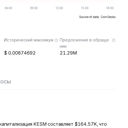
Source of data: CoinGecko
Исторический максимум
Предложение в обраще
нии
0.00874692
21.29M
росы
я капитализация KESM составляет $164.57K, что