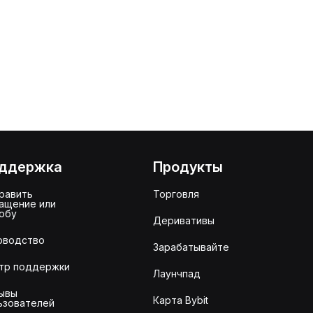
ддержка
Продукты
равить
Торговля
ащение или
обу
Деривативы
оводство
Зарабатывайте
тр поддержки
Лаунчпад
ывы
Карта Bybit
ьзователей