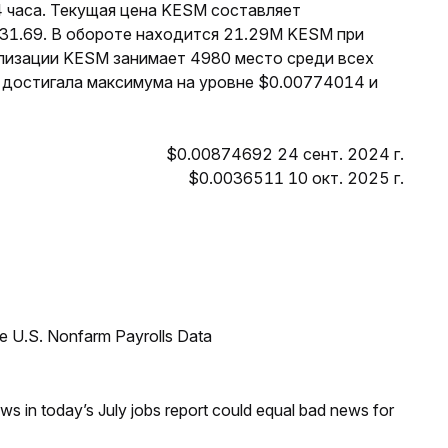
4 часа. Текущая цена KESM составляет
$31.69. В обороте находится 21.29M KESM при
лизации KESM занимает 4980 место среди всех
 достигала максимума на уровне $0.00774014 и
$0.00874692 24 сент. 2024 г.
$0.0036511 10 окт. 2025 г.
e U.S. Nonfarm Payrolls Data
s in today’s July jobs report could equal bad news for