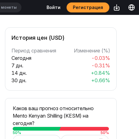
Регистрация
Войти
История цен (USD)
Период сравнения
Изменение (%)
Сегодня
-0.03%
7 дн.
-0.31%
14 дн.
+0.84%
30 дн.
+0.66%
Каков ваш прогноз относительно
Mento Kenyan Shilling (KESM) на
сегодня?
50
%
50
%