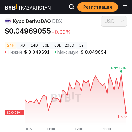
Регистрация
Цены криптовалют
Курс DerivaDAO DDX
Курс DerivaDAO
DDX
USD
$0.04969055
-0.00%
24H
7D
14D
30D
60D
200D
1Y
Низкий
$
0.049691
Максимум
$
0.049694