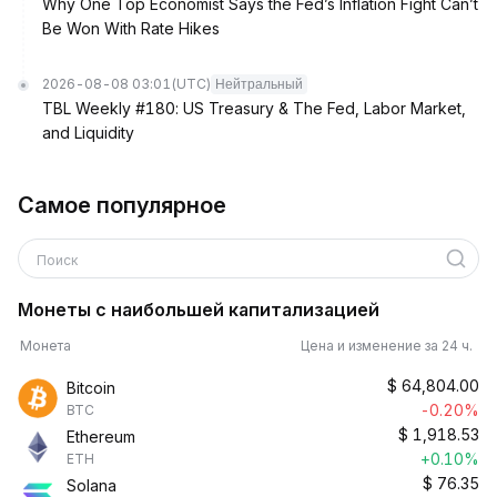
Why One Top Economist Says the Fed’s Inflation Fight Can’t
Be Won With Rate Hikes
2026-08-08 03:01
(UTC)
Нейтральный
TBL Weekly #180: US Treasury & The Fed, Labor Market,
and Liquidity
Самое популярное
Поиск
Монеты с наибольшей капитализацией
Монета
Цена и изменение за 24 ч.
$
64,804.00
Bitcoin
-0.20%
BTC
$
1,918.53
Ethereum
+0.10%
ETH
$
76.35
Solana