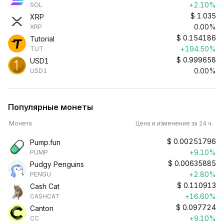
+2.10%
SOL
$
1.035
XRP
0.00%
XRP
$
0.154186
Tutorial
+194.50%
TUT
$
0.999658
USD1
0.00%
USD1
Популярные монеты
Монета
Цена и изменение за 24 ч.
$
0.00251796
Pump.fun
+9.10%
PUMP
$
0.00635885
Pudgy Penguins
+2.80%
PENGU
$
0.110913
Cash Cat
+16.60%
CASHCAT
$
0.097724
Canton
+9.10%
CC