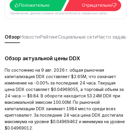
Положительно
Отрицательно
Примечание: данные указаны исключительно в справочных целях.
Обзор
Новости
Рейтинг
Социальные сети
Часто задава
Обзор актуальной цены DDX
По состоянию на 9 авг. 2026 г. общая рыночная
капитализация DDX составляет $2.65M, что означает
изменение на -0.00% за последние 24 часа. Текущая
цена DDX составляет $0.04969055, а торговый объем за
24 часа — $9.84. В обороте находится 53.24M DDX при
максимальной эмиссии 100.00M. По рыночной
капитализации DDX занимает 1984 место среди всех
криптовалют. За последние 24 часа цена DDX достигала
максимума на уровне $0.04969462 и минимума на уровне
$0.04969012.